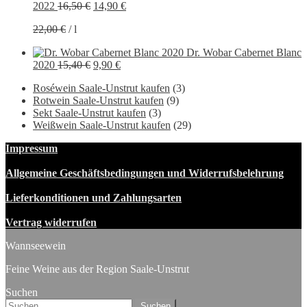
Ursprünglicher
Aktueller
2022
16,50
€
14,90
€
Preis
Preis
22,00
€
/
l
war:
ist:
16,50 €
14,90 €.
Dr. Wobar Cabernet Blanc
Ursprünglicher
Aktueller
2020
15,40
€
9,90
€
Preis
Preis
Roséwein Saale-Unstrut kaufen
(3)
war:
ist:
Rotwein Saale-Unstrut kaufen
(9)
15,40 €
9,90 €.
Sekt Saale-Unstrut kaufen
(3)
Weißwein Saale-Unstrut kaufen
(29)
Impressum
Allgemeine Geschäftsbedingungen und Widerrufsbelehrung
Lieferkonditionen und Zahlungsarten
Vertrag widerrufen
Wannseewein
Feine Weine aus der Region Saale-Unstrut
Suchen
Suchen