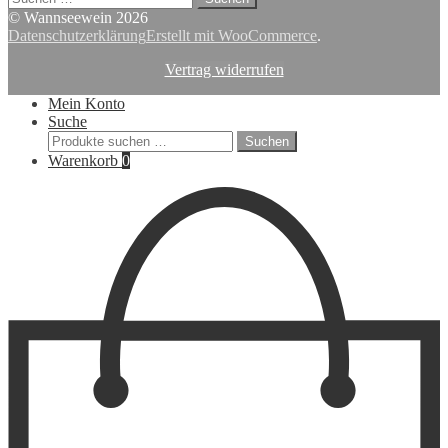
nach:
© Wannseewein 2026
Datenschutzerklärung
Erstellt mit WooCommerce
.
Vertrag widerrufen
Mein Konto
Suche
Suchen
Suchen
nach:
Warenkorb
0