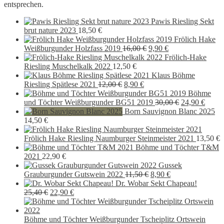
entsprechen.
Pawis Riesling Sekt
brut nature 2023
18,50
€
Frölich Hake
Ursprünglicher
Aktueller
Weißburgunder Holzfass 2019
16,00
€
9,90
€
Preis
Preis
Frölich-Hake
war:
ist:
Riesling Muschelkalk 2022
12,50
€
16,00 €
9,90 €.
Klaus Böhme
Ursprünglicher
Aktueller
Riesling Spätlese 2021
12,00
€
8,90
€
Preis
Preis
Böhme
war:
ist:
Ursprünglich
Aktue
und Töchter Weißburgunder BG51 2019
30,00
€
24,90
€
12,00 €
8,90 €.
Preis
Preis
Born Sauvignon Blanc 2025
war:
ist:
14,50
€
30,00 €
24,90 
Frölich Hake Riesling Naumburger Steinmeister 2021
13,50
€
Böhme und Töchter T&M
2021
22,90
€
Gussek
Ursprünglicher
Aktueller
Grauburgunder Gutswein 2022
11,50
€
8,90
€
Preis
Preis
Dr. Wobar Sekt Chapeau!
Ursprünglicher
Aktueller
war:
ist:
25,40
€
22,90
€
Preis
Preis
11,50 €
8,90 €.
war:
ist:
25,40 €
22,90 €.
Böhme und Töchter Weißburgunder Tscheiplitz Ortswein