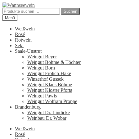
Zur
Zum
Navigation
Inhalt
Suchen
Suchen
springen
springen
nach:
Menü
Weißwein
Rosé
Rotwein
Sekt
Saale-Unstrut
Weingut Beyer
Weingut Böhme & Töchter
Weingut Born
Weingut Frölich-Hake
Winzerhof Gussek
Weingut Klaus Böhme
Weingut Kloster Pforta
Weingut Pawis
Weingut Wolfram Proppe
Brandenburg
Weingut Dr. Lindicke
Weinbau Dr. Wobar
Weißwein
Rosé