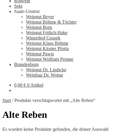
Rotwein
Sekt
Saale-Unstrut
Weingut Beyer
Weingut Böhme & Töchter
Weingut Born
Weingut Frölich-Hake
Winzerhof Gussek
Weingut Klaus Böhme
Weingut Kloster Pforta
Weingut Pawis
Weingut Wolfram Proppe
Brandenburg
Weingut Dr. Lindicke
Weinbau Dr. Wobar
0,00
€
0 Artikel
Start
/
Produkte verschlagwortet mit „Alte Reben“
Alte Reben
Es wurden keine Produkte gefunden, die deiner Auswahl