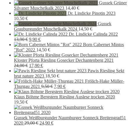
11,50 €
8,90 €.
Gussek Grüner
Silvaner Muschelkalk 2023
14,40
€
Dr. Lindicke Pinotin 2023
10,50
€
Gussek
Grauburgunder Muschelkalk 2024
14,50
€
Dr. Lindicke Calinda 2022
Ursprünglicher
Aktueller
13,90
€
9,90
€
Preis
Preis
Born Cabernet Mintos
war:
ist:
"Rot" 2022
14,50
€
13,90 €
9,90 €.
Kloster Pforta Riesling Gosecker Dechantenberg 2021
Ursprünglicher
Aktueller
24,00
€
17,90
€
Preis
Preis
Pawis Riesling Sekt
war:
ist:
brut nature 2023
18,50
€
24,00 €
17,90 €.
Frölich-Hake Müller-
Ursprünglicher
Aktueller
Thurgau 2021
9,50
€
7,90
€
Preis
Preis
war:
ist:
Klaus Böhme Bergstern Riesling Auslese trocken 2020
9,50 €
7,90 €.
19,50
€
Gussek Weißburgunder Naumburger Sonneck Breitengrad51
Ursprünglicher
Aktueller
2020
29,00
€
24,90
€
Preis
Preis