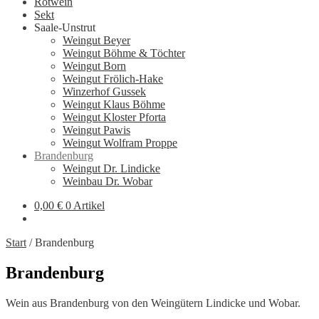
Rotwein
Sekt
Saale-Unstrut
Weingut Beyer
Weingut Böhme & Töchter
Weingut Born
Weingut Frölich-Hake
Winzerhof Gussek
Weingut Klaus Böhme
Weingut Kloster Pforta
Weingut Pawis
Weingut Wolfram Proppe
Brandenburg
Weingut Dr. Lindicke
Weinbau Dr. Wobar
0,00
€
0 Artikel
Start
/
Brandenburg
Brandenburg
Wein aus Brandenburg von den Weingütern Lindicke und Wobar.