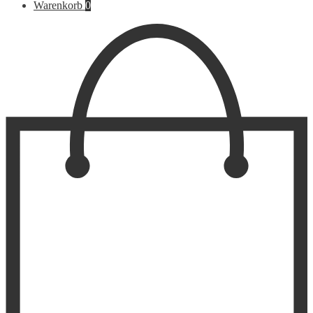
nach:
Warenkorb
0