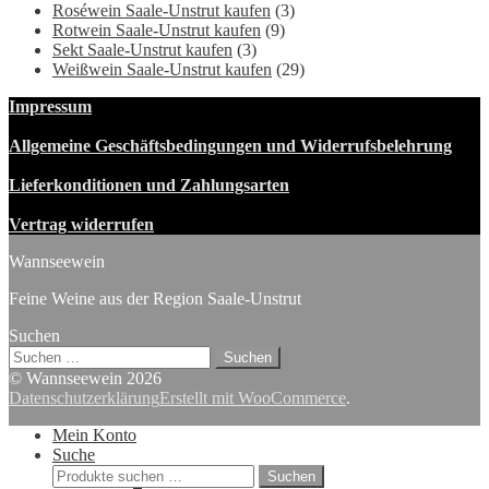
Roséwein Saale-Unstrut kaufen
(3)
war:
ist:
Rotwein Saale-Unstrut kaufen
(9)
29,00 €
24,90 €.
Sekt Saale-Unstrut kaufen
(3)
Weißwein Saale-Unstrut kaufen
(29)
Impressum
Allgemeine Geschäftsbedingungen und Widerrufsbelehrung
Lieferkonditionen und Zahlungsarten
Vertrag widerrufen
Wannseewein
Feine Weine aus der Region Saale-Unstrut
Suchen
Suchen
nach:
© Wannseewein 2026
Datenschutzerklärung
Erstellt mit WooCommerce
.
Mein Konto
Suche
Suchen
Suchen