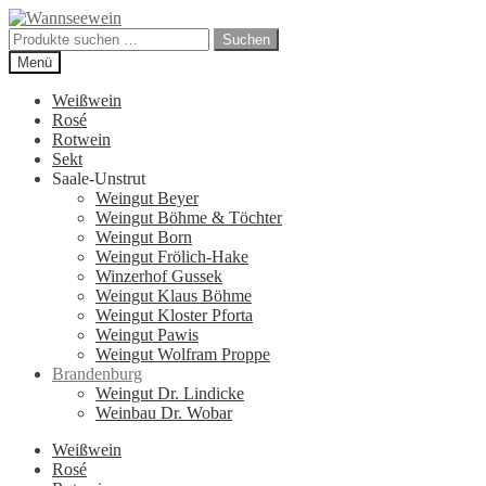
Zur
Zum
Navigation
Inhalt
Suchen
Suchen
springen
springen
nach:
Menü
Weißwein
Rosé
Rotwein
Sekt
Saale-Unstrut
Weingut Beyer
Weingut Böhme & Töchter
Weingut Born
Weingut Frölich-Hake
Winzerhof Gussek
Weingut Klaus Böhme
Weingut Kloster Pforta
Weingut Pawis
Weingut Wolfram Proppe
Brandenburg
Weingut Dr. Lindicke
Weinbau Dr. Wobar
Weißwein
Rosé