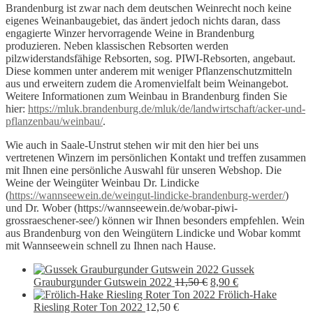
Brandenburg ist zwar nach dem deutschen Weinrecht noch keine
eigenes Weinanbaugebiet, das ändert jedoch nichts daran, dass
engagierte Winzer hervorragende Weine in Brandenburg
produzieren. Neben klassischen Rebsorten werden
pilzwiderstandsfähige Rebsorten, sog. PIWI-Rebsorten, angebaut.
Diese kommen unter anderem mit weniger Pflanzenschutzmitteln
aus und erweitern zudem die Aromenvielfalt beim Weinangebot.
Weitere Informationen zum Weinbau in Brandenburg finden Sie
hier:
https://mluk.brandenburg.de/mluk/de/landwirtschaft/acker-und-
pflanzenbau/weinbau/
.
Wie auch in Saale-Unstrut stehen wir mit den hier bei uns
vertretenen Winzern im persönlichen Kontakt und treffen zusammen
mit Ihnen eine persönliche Auswahl für unseren Webshop. Die
Weine der Weingüter Weinbau Dr. Lindicke
(
https://wannseewein.de/weingut-lindicke-brandenburg-werder/
)
und Dr. Wober (https://wannseewein.de/wobar-piwi-
grossraeschener-see/) können wir Ihnen besonders empfehlen. Wein
aus Brandenburg von den Weingütern Lindicke und Wobar kommt
mit Wannseewein schnell zu Ihnen nach Hause.
Gussek
Ursprünglicher
Aktueller
Grauburgunder Gutswein 2022
11,50
€
8,90
€
Preis
Preis
Frölich-Hake
war:
ist:
Riesling Roter Ton 2022
12,50
€