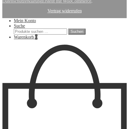
Datenschutzerklärung
Erstellt mit WooCommerce
.
Vertrag widerrufen
Mein Konto
Suche
Suchen
Suchen
nach:
Warenkorb
0