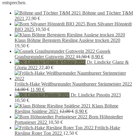
entsprechen.
Böhme und Töchter T&M
2021
22,90
€
Born Silvaner Hönstedt
BIO 2025
10,50
€
Klaus Böhme Bergstern Riesling Auslese trocken 2020
19,50
€
Gussek
Ursprünglicher
Aktueller
Grauburgunder Gutswein 2022
11,50
€
8,90
€
Preis
Preis
Dr. Lindicke Glanz &
war:
ist:
Gloria 2022
22,40
€
11,50 €
8,90 €.
Frölich-Hake Weißburgunder Naumburger Steinmeister 2022
Ursprünglicher
Aktueller
14,00
€
11,90
€
Preis
Preis
Dr. Lindicke Pinotin 2023
war:
ist:
10,50
€
14,00 €
11,90 €.
Klaus Böhme
Ursprünglicher
Aktueller
Riesling Spätlese 2021
12,00
€
8,90
€
Preis
Preis
Born Höhnstedter
war:
ist:
Portugieser 2022
10,50
€
12,00 €
8,90 €.
Frölich-Hake
Riesling Roter Ton 2022
12,50
€