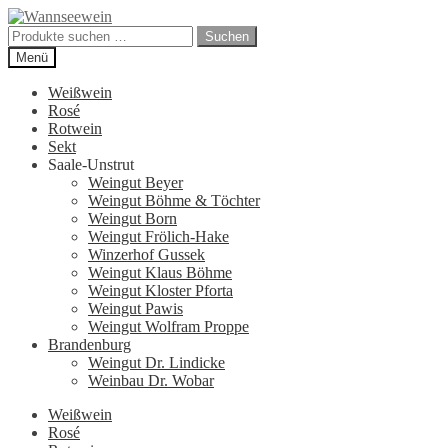
Zur
Zum
Navigation
Inhalt
Suchen
Suchen
springen
springen
nach:
Menü
Weißwein
Rosé
Rotwein
Sekt
Saale-Unstrut
Weingut Beyer
Weingut Böhme & Töchter
Weingut Born
Weingut Frölich-Hake
Winzerhof Gussek
Weingut Klaus Böhme
Weingut Kloster Pforta
Weingut Pawis
Weingut Wolfram Proppe
Brandenburg
Weingut Dr. Lindicke
Weinbau Dr. Wobar
Weißwein
Rosé