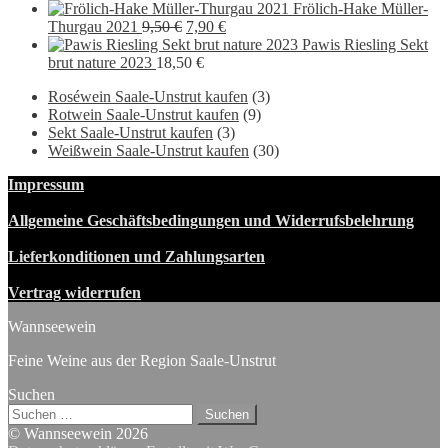
Frölich-Hake Müller-
Ursprünglicher
Aktueller
Thurgau 2021
9,50
€
7,90
€
Preis
Preis
Pawis Riesling Sekt
war:
ist:
brut nature 2023
18,50
€
9,50 €
7,90 €.
Roséwein Saale-Unstrut kaufen
(3)
Rotwein Saale-Unstrut kaufen
(9)
Sekt Saale-Unstrut kaufen
(3)
Weißwein Saale-Unstrut kaufen
(30)
Impressum
Allgemeine Geschäftsbedingungen und Widerrufsbelehrung
Lieferkonditionen und Zahlungsarten
Vertrag widerrufen
Wannseewein
Feine Weine aus der Region Saale-Unstrut
Suchen
Suchen
nach:
© Wannseewein 2026