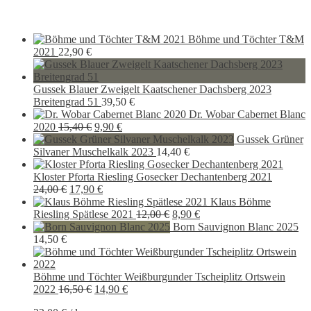
Böhme und Töchter T&M
2021
22,90
€
Gussek Blauer Zweigelt Kaatschener Dachsberg 2023
Breitengrad 51
39,50
€
Dr. Wobar Cabernet Blanc
Ursprünglicher
Aktueller
2020
15,40
€
9,90
€
Preis
Preis
Gussek Grüner
war:
ist:
Silvaner Muschelkalk 2023
14,40
€
15,40 €
9,90 €.
Kloster Pforta Riesling Gosecker Dechantenberg 2021
Ursprünglicher
Aktueller
24,00
€
17,90
€
Preis
Preis
Klaus Böhme
war:
ist:
Ursprünglicher
Aktueller
Riesling Spätlese 2021
12,00
€
8,90
€
24,00 €
17,90 €.
Preis
Preis
Born Sauvignon Blanc 2025
war:
ist:
14,50
€
12,00 €
8,90 €.
Böhme und Töchter Weißburgunder Tscheiplitz Ortswein
Ursprünglicher
Aktueller
2022
16,50
€
14,90
€
Preis
Preis