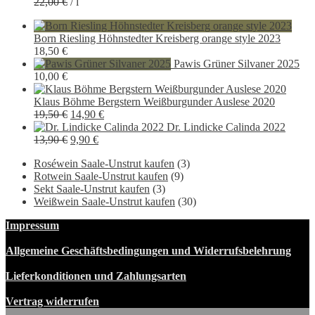
22,00
€
/
l
war:
ist:
16,50 €
14,90 €.
Born Riesling Höhnstedter Kreisberg orange style 2023
18,50
€
Pawis Grüner Silvaner 2025
10,00
€
Klaus Böhme Bergstern Weißburgunder Auslese 2020
Ursprünglicher
Aktueller
19,50
€
14,90
€
Preis
Preis
Dr. Lindicke Calinda 2022
war:
Ursprünglicher
Aktueller
ist:
13,90
€
9,90
€
19,50 €
Preis
Preis
14,90 €.
Roséwein Saale-Unstrut kaufen
(3)
war:
ist:
Rotwein Saale-Unstrut kaufen
(9)
13,90 €
9,90 €.
Sekt Saale-Unstrut kaufen
(3)
Weißwein Saale-Unstrut kaufen
(30)
Impressum
Allgemeine Geschäftsbedingungen und Widerrufsbelehrung
Lieferkonditionen und Zahlungsarten
Vertrag widerrufen