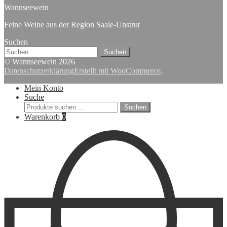
Wannseewein
Feine Weine aus der Region Saale-Unstrut
Suchen
Suchen
nach:
© Wannseewein 2026
Datenschutzerklärung
Erstellt mit WooCommerce
.
Mein Konto
Suche
Suchen
Suchen
nach:
Warenkorb
0