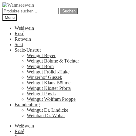
Zur
Zum
Navigation
Inhalt
Suchen
Suchen
springen
springen
nach:
Menü
Weißwein
Rosé
Rotwein
Sekt
Saale-Unstrut
Weingut Beyer
Weingut Böhme & Töchter
Weingut Born
Weingut Frölich-Hake
Winzerhof Gussek
Weingut Klaus Böhme
Weingut Kloster Pforta
Weingut Pawis
Weingut Wolfram Proppe
Brandenburg
Weingut Dr. Lindicke
Weinbau Dr. Wobar
Weißwein
Rosé