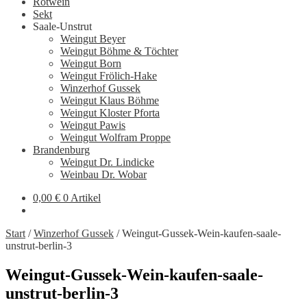
Rotwein
Sekt
Saale-Unstrut
Weingut Beyer
Weingut Böhme & Töchter
Weingut Born
Weingut Frölich-Hake
Winzerhof Gussek
Weingut Klaus Böhme
Weingut Kloster Pforta
Weingut Pawis
Weingut Wolfram Proppe
Brandenburg
Weingut Dr. Lindicke
Weinbau Dr. Wobar
0,00
€
0 Artikel
Start
/
Winzerhof Gussek
/
Weingut-Gussek-Wein-kaufen-saale-
unstrut-berlin-3
Weingut-Gussek-Wein-kaufen-saale-
unstrut-berlin-3