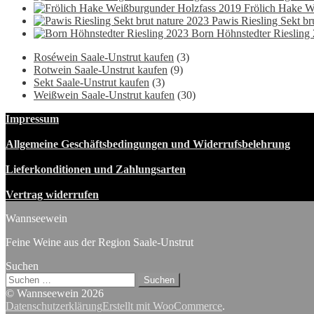
Frölich Hake W
Pawis Riesling Sekt br
Born Höhnstedter Riesling
Roséwein Saale-Unstrut kaufen
(3)
Rotwein Saale-Unstrut kaufen
(9)
Sekt Saale-Unstrut kaufen
(3)
Weißwein Saale-Unstrut kaufen
(30)
Impressum
Allgemeine Geschäftsbedingungen und Widerrufsbelehrung
Lieferkonditionen und Zahlungsarten
Vertrag widerrufen
Wannseewein
Feine Weine aus der Region Saale-Unstrut
Suchen
Suchen
nach:
© Wannseewein 2026
Datenschutzerklärung
Erstellt mit WooCommerce
.