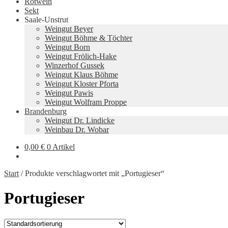
Rotwein
Sekt
Saale-Unstrut
Weingut Beyer
Weingut Böhme & Töchter
Weingut Born
Weingut Frölich-Hake
Winzerhof Gussek
Weingut Klaus Böhme
Weingut Kloster Pforta
Weingut Pawis
Weingut Wolfram Proppe
Brandenburg
Weingut Dr. Lindicke
Weinbau Dr. Wobar
0,00
€
0 Artikel
Start
/
Produkte verschlagwortet mit „Portugieser“
Portugieser