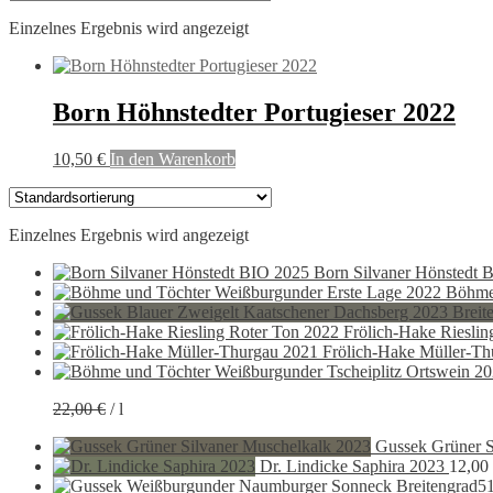
Einzelnes Ergebnis wird angezeigt
Born Höhnstedter Portugieser 2022
10,50
€
In den Warenkorb
Einzelnes Ergebnis wird angezeigt
Born Silvaner Hönstedt 
Böhme
Frölich-Hake Rieslin
Frölich-Hake Müller-Th
22,00
€
/
l
Gussek Grüner S
Dr. Lindicke Saphira 2023
12,00