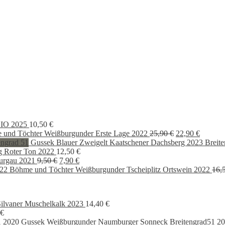
BIO 2025
10,50
€
Ursprünglicher
Aktuell
 und Töchter Weißburgunder Erste Lage 2022
25,90
€
22,90
€
Preis
Preis
Gussek Blauer Zweigelt Kaatschener Dachsberg 2023 Breite
war:
ist:
g Roter Ton 2022
12,50
€
Ursprünglicher
Aktueller
25,90 €
22,90 €
urgau 2021
9,50
€
7,90
€
Preis
Preis
Böhme und Töchter Weißburgunder Tscheiplitz Ortswein 2022
16,
war:
ist:
9,50 €
7,90 €.
ilvaner Muschelkalk 2023
14,40
€
€
Gussek Weißburgunder Naumburger Sonneck Breitengrad51 2