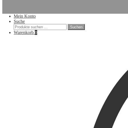
Mein Konto
Suche
Suchen
Suchen
nach:
Warenkorb
0