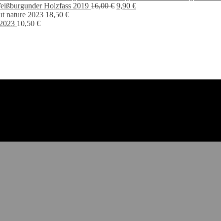
Ursprünglicher
Aktueller
eißburgunder Holzfass 2019
16,00
€
9,90
€
Preis
Preis
ut nature 2023
18,50
€
war:
ist:
 2023
10,50
€
16,00 €
9,90 €.