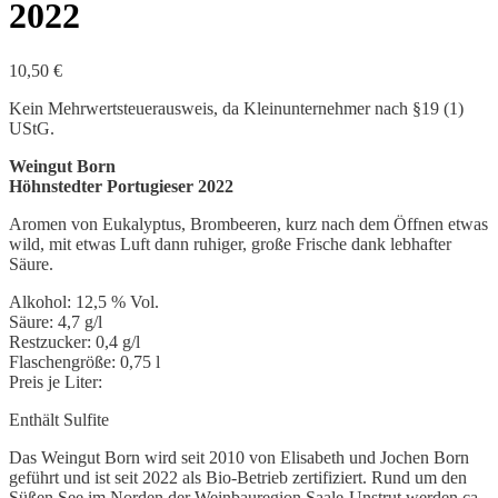
2022
10,50
€
Kein Mehrwertsteuerausweis, da Kleinunternehmer nach §19 (1)
UStG.
Weingut Born
Höhnstedter Portugieser 2022
Aromen von Eukalyptus, Brombeeren, kurz nach dem Öffnen etwas
wild, mit etwas Luft dann ruhiger, große Frische dank lebhafter
Säure.
Alkohol: 12,5 % Vol.
Säure: 4,7 g/l
Restzucker: 0,4 g/l
Flaschengröße: 0,75 l
Preis je Liter:
Enthält Sulfite
Das Weingut Born wird seit 2010 von Elisabeth und Jochen Born
geführt und ist seit 2022 als Bio-Betrieb zertifiziert. Rund um den
Süßen See im Norden der Weinbauregion Saale-Unstrut werden ca.