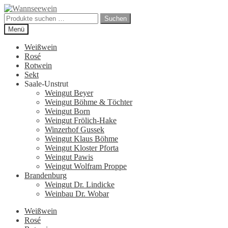
Zur
Zum
Navigation
Inhalt
Suchen
Suchen
springen
springen
nach:
Menü
Weißwein
Rosé
Rotwein
Sekt
Saale-Unstrut
Weingut Beyer
Weingut Böhme & Töchter
Weingut Born
Weingut Frölich-Hake
Winzerhof Gussek
Weingut Klaus Böhme
Weingut Kloster Pforta
Weingut Pawis
Weingut Wolfram Proppe
Brandenburg
Weingut Dr. Lindicke
Weinbau Dr. Wobar
Weißwein
Rosé