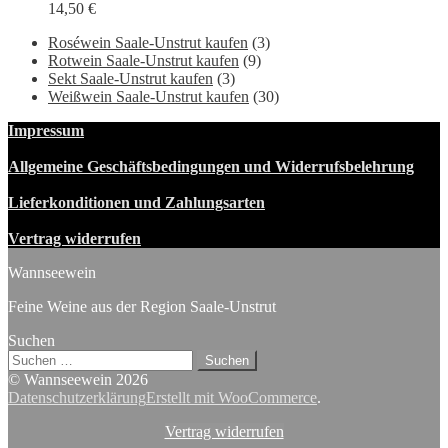
14,50
€
Roséwein Saale-Unstrut kaufen
(3)
Rotwein Saale-Unstrut kaufen
(9)
Sekt Saale-Unstrut kaufen
(3)
Weißwein Saale-Unstrut kaufen
(30)
Impressum
Allgemeine Geschäftsbedingungen und Widerrufsbelehrung
Lieferkonditionen und Zahlungsarten
Vertrag widerrufen
Wannseewein
Feine Weine aus der Region Saale-Unstrut
Suchen
Suchen
nach:
© Wannseewein 2026
Datenschutzerklärung
Erstellt mit WooCommerce
.
Vertrag widerrufen