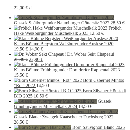
Preis
Preis
22,00
€
/
l
war:
ist:
16,50 €
14,90 €.
Gussek Spätburgunder Naumburger Göttersitz 2022
28,50
€
Frölich
Hake Weißburgunder Muschelkalk 2023
12,50
€
Klaus Böhme Bergstern Weißburgunder Auslese 2020
Ursprünglicher
Aktueller
19,50
€
14,90
€
Preis
Preis
Dr. Wobar Sekt Chapeau!
war:
Ursprünglicher
ist:
Aktueller
25,40
€
22,90
€
19,50 €
Preis
14,90 €.
Preis
war:
ist:
Klaus Böhme Frühburgunder Dorndorfer Rappental 2023
25,40 €
22,90 €.
15,50
€
Born Cabernet Mintos
"Rot" 2022
14,50
€
Born Silvaner Hönstedt
BIO 2025
10,50
€
Gussek
Grauburgunder Muschelkalk 2024
14,50
€
Gussek Blauer Zweigelt Kaatschener Dachsberg 2022
28,50
€
Born Sauvignon Blanc 2025