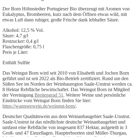
Der Born Höhnstedter Portugieser Bio überzeugt mit Aromen von
Eukalyptus, Brombeeren, kurz nach dem Öffnen etwas wild, mit
etwas Luft dann ruhiger, große Frische dank lebhafter Säure.
Alkohol: 12,5 % Vol.
Säure: 4,7 g/l
Restzucker: 0,4 g/l
Flaschengröße: 0,75 l
Preis je Liter:
Enthält Sulfite
Das Weingut Born wird seit 2010 von Elisabeth und Jochen Born
geführt und ist seit 2022 als Bio-Betrieb zertifiziert. Rund um den
Süßen See im Norden der Weinbauregion Saale-Unstrut werden ca.
8 Hektar Rebfläche bewirtschaftet. Das Weingut Born ist Mitglied
der Vereinigung
Breitengrad 51
. Weitere Weine und persönliche
Eindrücke vom Weingut Born finden Sie hier:
https://wannseewein.de/weingut-born/
.
Deutscher Qualitätswein aus dem Weinanbaugebiet Saale-Unstrut.
Saale-Unstrut ist das nördlichste deutsche Weinanbaugebiet und
umfasst eine Rebfläche von insgesamt 837 Hektar, aufgeteilt in 3
Groß- und 47 Einzellagen. Hauptrebsorten sind Müller-Thurgau,