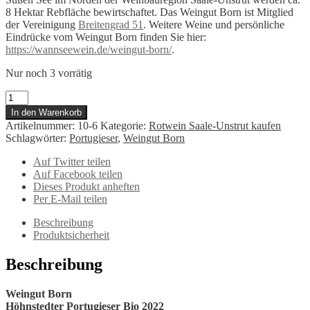
8 Hektar Rebfläche bewirtschaftet. Das Weingut Born ist Mitglied
der Vereinigung
Breitengrad 51
. Weitere Weine und persönliche
Eindrücke vom Weingut Born finden Sie hier:
https://wannseewein.de/weingut-born/
.
Nur noch 3 vorrätig
Born
Höhnstedter
In den Warenkorb
Portugieser
Artikelnummer:
10-6
Kategorie:
Rotwein Saale-Unstrut kaufen
2022
Schlagwörter:
Portugieser
,
Weingut Born
Menge
Auf Twitter teilen
Auf Facebook teilen
Dieses Produkt anheften
Per E-Mail teilen
Beschreibung
Produktsicherheit
Beschreibung
Weingut Born
Höhnstedter Portugieser Bio 2022