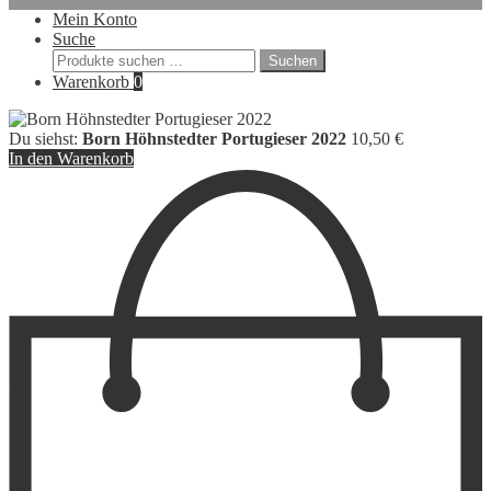
Mein Konto
Suche
Suchen
Suchen
nach:
Warenkorb
0
Du siehst:
Born Höhnstedter Portugieser 2022
10,50
€
In den Warenkorb