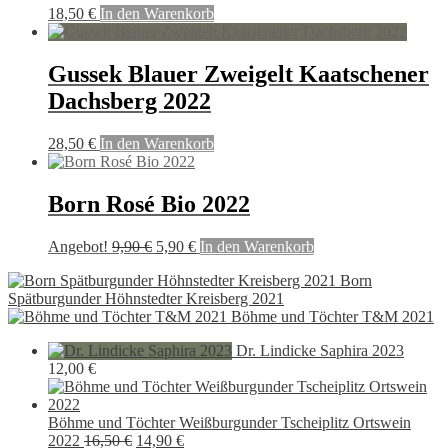
18,50
€
In den Warenkorb
Gussek Blauer Zweigelt Kaatschener
Dachsberg 2022
28,50
€
In den Warenkorb
Born Rosé Bio 2022
Ursprünglicher
Aktueller
Angebot!
9,90
€
5,90
€
In den Warenkorb
Preis
Preis
Born
war:
ist:
Spätburgunder Höhnstedter Kreisberg 2021
9,90 €
5,90 €.
Böhme und Töchter T&M 2021
Dr. Lindicke Saphira 2023
12,00
€
Böhme und Töchter Weißburgunder Tscheiplitz Ortswein
Ursprünglicher
Aktueller
2022
16,50
€
14,90
€