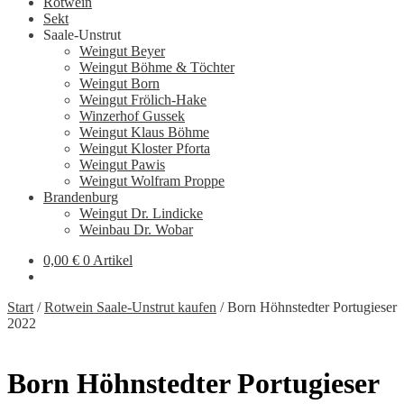
Rotwein
Sekt
Saale-Unstrut
Weingut Beyer
Weingut Böhme & Töchter
Weingut Born
Weingut Frölich-Hake
Winzerhof Gussek
Weingut Klaus Böhme
Weingut Kloster Pforta
Weingut Pawis
Weingut Wolfram Proppe
Brandenburg
Weingut Dr. Lindicke
Weinbau Dr. Wobar
0,00
€
0 Artikel
Start
/
Rotwein Saale-Unstrut kaufen
/
Born Höhnstedter Portugieser
2022
Born Höhnstedter Portugieser