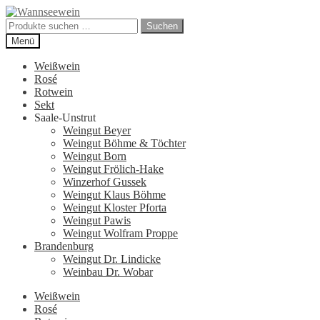
Zur
Zum
Navigation
Inhalt
Suchen
Suchen
springen
springen
nach:
Menü
Weißwein
Rosé
Rotwein
Sekt
Saale-Unstrut
Weingut Beyer
Weingut Böhme & Töchter
Weingut Born
Weingut Frölich-Hake
Winzerhof Gussek
Weingut Klaus Böhme
Weingut Kloster Pforta
Weingut Pawis
Weingut Wolfram Proppe
Brandenburg
Weingut Dr. Lindicke
Weinbau Dr. Wobar
Weißwein
Rosé