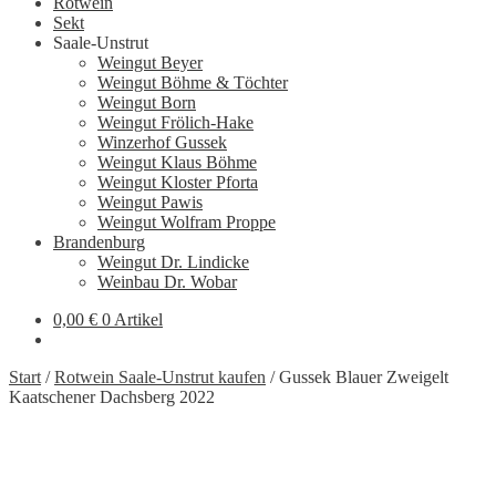
Rotwein
Sekt
Saale-Unstrut
Weingut Beyer
Weingut Böhme & Töchter
Weingut Born
Weingut Frölich-Hake
Winzerhof Gussek
Weingut Klaus Böhme
Weingut Kloster Pforta
Weingut Pawis
Weingut Wolfram Proppe
Brandenburg
Weingut Dr. Lindicke
Weinbau Dr. Wobar
0,00
€
0 Artikel
Start
/
Rotwein Saale-Unstrut kaufen
/
Gussek Blauer Zweigelt
Kaatschener Dachsberg 2022