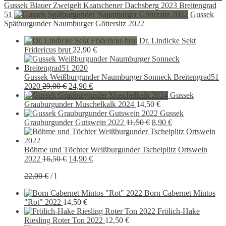
Gussek Blauer Zweigelt Kaatschener Dachsberg 2023 Breitengrad
51
Gussek
Spätburgunder Naumburger Göttersitz 2022
Dr. Lindicke Sekt
Fridericus brut
22,90
€
Gussek Weißburgunder Naumburger Sonneck Breitengrad51
Ursprünglicher
Aktueller
2020
29,00
€
24,90
€
Preis
Preis
Gussek
war:
ist:
Grauburgunder Muschelkalk 2024
14,50
€
29,00 €
24,90 €.
Gussek
Ursprünglicher
Aktueller
Grauburgunder Gutswein 2022
11,50
€
8,90
€
Preis
Preis
war:
ist:
11,50 €
8,90 €.
Böhme und Töchter Weißburgunder Tscheiplitz Ortswein
Ursprünglicher
Aktueller
2022
16,50
€
14,90
€
Preis
Preis
22,00
€
/
l
war:
ist:
16,50 €
14,90 €.
Born Cabernet Mintos
"Rot" 2022
14,50
€
Frölich-Hake
Riesling Roter Ton 2022
12,50
€