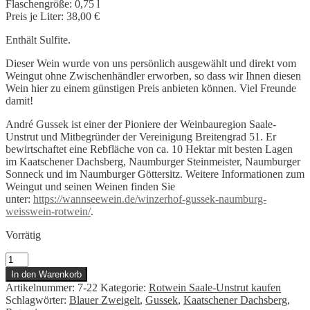
Flaschengröße: 0,75 l
Preis je Liter: 38,00 €
Enthält Sulfite.
Dieser Wein wurde von uns persönlich ausgewählt und direkt vom
Weingut ohne Zwischenhändler erworben, so dass wir Ihnen diesen
Wein hier zu einem günstigen Preis anbieten können. Viel Freunde
damit!
André Gussek ist einer der Pioniere der Weinbauregion Saale-
Unstrut und Mitbegründer der Vereinigung Breitengrad 51. Er
bewirtschaftet eine Rebfläche von ca. 10 Hektar mit besten Lagen
im Kaatschener Dachsberg, Naumburger Steinmeister, Naumburger
Sonneck und im Naumburger Göttersitz. Weitere Informationen zum
Weingut und seinen Weinen finden Sie
unter:
https://wannseewein.de/winzerhof-gussek-naumburg-
weisswein-rotwein/
.
Vorrätig
Gussek
Blauer
In den Warenkorb
Zweigelt
Artikelnummer:
7-22
Kategorie:
Rotwein Saale-Unstrut kaufen
Kaatschener
Schlagwörter:
Blauer Zweigelt
,
Gussek
,
Kaatschener Dachsberg
,
Dachsberg