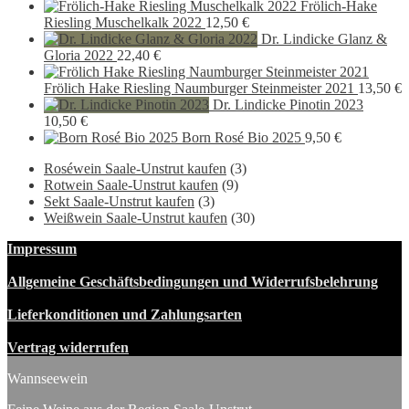
Frölich-Hake
Riesling Muschelkalk 2022
12,50
€
Dr. Lindicke Glanz &
Gloria 2022
22,40
€
Frölich Hake Riesling Naumburger Steinmeister 2021
13,50
€
Dr. Lindicke Pinotin 2023
10,50
€
Born Rosé Bio 2025
9,50
€
Roséwein Saale-Unstrut kaufen
(3)
Rotwein Saale-Unstrut kaufen
(9)
Sekt Saale-Unstrut kaufen
(3)
Weißwein Saale-Unstrut kaufen
(30)
Impressum
Allgemeine Geschäftsbedingungen und Widerrufsbelehrung
Lieferkonditionen und Zahlungsarten
Vertrag widerrufen
Wannseewein