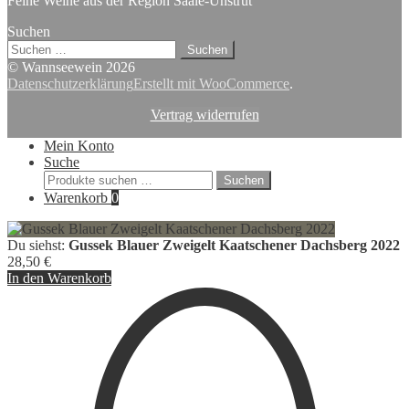
Feine Weine aus der Region Saale-Unstrut
Suchen
Suchen
nach:
© Wannseewein 2026
Datenschutzerklärung
Erstellt mit WooCommerce
.
Vertrag widerrufen
Mein Konto
Suche
Suchen
Suchen
nach:
Warenkorb
0
Du siehst:
Gussek Blauer Zweigelt Kaatschener Dachsberg 2022
28,50
€
In den Warenkorb