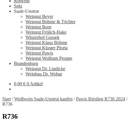
Rotwein
Sekt
Saale-Unstrut
Weingut Beyer
Weingut Böhme & Töchter
Weingut Born
Weingut Frölich-Hake
Winzerhof Gussek
Weingut Klaus Böhme
Weingut Kloster Pforta
Weingut Pawis
Weingut Wolfram Proppe
Brandenburg
Weingut Dr. Lindicke
Weinbau Dr. Wobar
0,00
€
0 Artikel
Start
/
Weißwein Saale-Unstrut kaufen
/
Pawis Riesling R736 2024
/
R736
R736