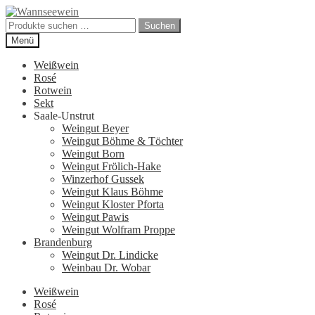
Zur
Zum
Navigation
Inhalt
Suchen
Suchen
springen
springen
nach:
Menü
Weißwein
Rosé
Rotwein
Sekt
Saale-Unstrut
Weingut Beyer
Weingut Böhme & Töchter
Weingut Born
Weingut Frölich-Hake
Winzerhof Gussek
Weingut Klaus Böhme
Weingut Kloster Pforta
Weingut Pawis
Weingut Wolfram Proppe
Brandenburg
Weingut Dr. Lindicke
Weinbau Dr. Wobar
Weißwein
Rosé