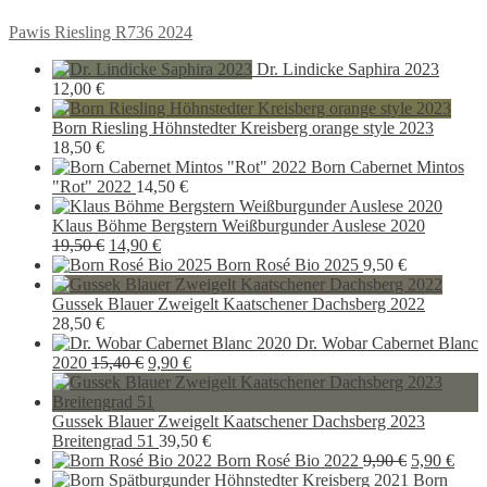
Beitragsnavigation
Vorheriger
Pawis Riesling R736 2024
Beitrag:
Dr. Lindicke Saphira 2023
12,00
€
Born Riesling Höhnstedter Kreisberg orange style 2023
18,50
€
Born Cabernet Mintos
"Rot" 2022
14,50
€
Klaus Böhme Bergstern Weißburgunder Auslese 2020
Ursprünglicher
Aktueller
19,50
€
14,90
€
Preis
Preis
Born Rosé Bio 2025
9,50
€
war:
ist:
19,50 €
14,90 €.
Gussek Blauer Zweigelt Kaatschener Dachsberg 2022
28,50
€
Dr. Wobar Cabernet Blanc
Ursprünglicher
Aktueller
2020
15,40
€
9,90
€
Preis
Preis
war:
ist:
15,40 €
9,90 €.
Gussek Blauer Zweigelt Kaatschener Dachsberg 2023
Breitengrad 51
39,50
€
Ursprüngli
Aktu
Born Rosé Bio 2022
9,90
€
5,90
€
Preis
Preis
Born