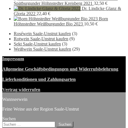
war:
ist:
Spätburgunder Höhnstedter Kreisberg 2021
32,50
€
9,90 €
5,90
Dr. Lindicke Glanz &
Gloria 2022
22,40
€
Born
Höhnstedter Weißburgunder Bio 2023
10,50
€
Roséwein Saale-Unstrut kaufen
(3)
Rotwein Saale-Unstrut kaufen
(9)
Sekt Saale-Unstrut kaufen
(3)
Weißwein Saale-Unstrut kaufen
(29)
Impressum
Allgemeine Geschäftsbedingungen und Widerrufsbelehrung
Lieferkonditionen und Zahlungsarten
Vertrag widerrufen
Wannseewein
Feine Weine aus der Region Saale-Unstrut
Suchen
Suchen