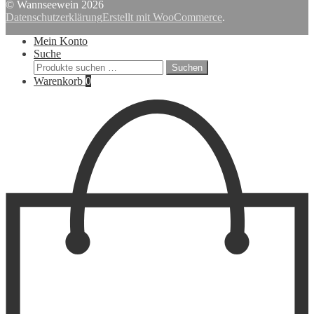
nach:
© Wannseewein 2026
Datenschutzerklärung
Erstellt mit WooCommerce
.
Mein Konto
Suche
Suchen
Suchen
nach:
Warenkorb
0