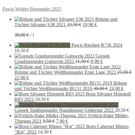
Beitragsnavigation
Vorheriger
Pawis Weißer Burgunder 2025
Beitrag:
Böhme und
Ursprünglicher
Aktueller
Töchter Silvaner S38 2021
22,50
€
19,90
€
Preis
Preis
30,00
€
/
l
war:
ist:
22,50 €
19,90 €.
Pawis Riesling R736 2024
16,50
€
Gussek
Ursprünglicher
Aktueller
Grauburgunder Gutswein 2022
11,50
€
8,90
€
Preis
Preis
war:
ist:
Böhme und Töchter Weißburgunder Erste Lage 2022
25,90
€
Ursprünglicher
Aktueller
11,50 €
8,90 €.
22,90
€
Preis
Preis
Böhme
war:
ist:
Ursprünglich
Aktue
und Töchter Weißburgunder BG51 2019
30,00
€
24,90
€
25,90 €
22,90 €.
Preis
Preis
Born Silvaner Hönstedt
war:
ist:
BIO 2025
10,50
€
30,00 €
24,90 
Gussek Spätburgunder Naumburger Göttersitz 2022
28,50
€
Frölich-Hake Müller-
Ursprünglicher
Aktueller
Thurgau 2021
9,50
€
7,90
€
Preis
Preis
Born Cabernet Mintos
war:
ist:
"Rot" 2022
14,50
€