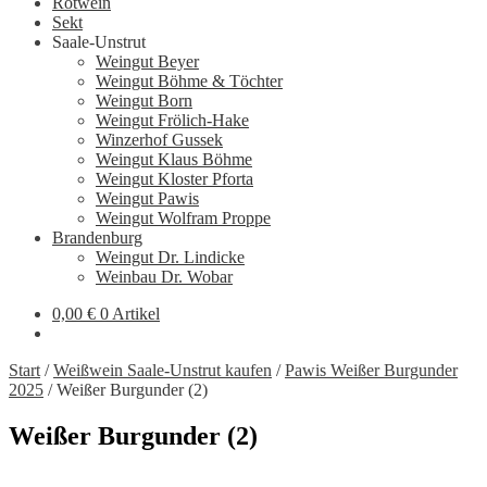
Rotwein
Sekt
Saale-Unstrut
Weingut Beyer
Weingut Böhme & Töchter
Weingut Born
Weingut Frölich-Hake
Winzerhof Gussek
Weingut Klaus Böhme
Weingut Kloster Pforta
Weingut Pawis
Weingut Wolfram Proppe
Brandenburg
Weingut Dr. Lindicke
Weinbau Dr. Wobar
0,00
€
0 Artikel
Start
/
Weißwein Saale-Unstrut kaufen
/
Pawis Weißer Burgunder
2025
/
Weißer Burgunder (2)
Weißer Burgunder (2)