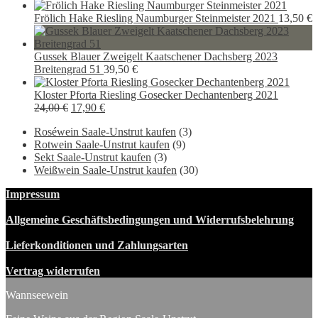
9,50 €
7,90 €.
Frölich Hake Riesling Naumburger Steinmeister 2021
13,50
€
Gussek Blauer Zweigelt Kaatschener Dachsberg 2023
Breitengrad 51
39,50
€
Kloster Pforta Riesling Gosecker Dechantenberg 2021
Ursprünglicher
Aktueller
24,00
€
17,90
€
Preis
Preis
Roséwein Saale-Unstrut kaufen
(3)
war:
ist:
Rotwein Saale-Unstrut kaufen
(9)
24,00 €
17,90 €.
Sekt Saale-Unstrut kaufen
(3)
Weißwein Saale-Unstrut kaufen
(30)
Impressum
Allgemeine Geschäftsbedingungen und Widerrufsbelehrung
Lieferkonditionen und Zahlungsarten
Vertrag widerrufen
Wannseewein