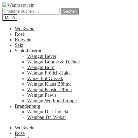
Zur
Zum
Navigation
Inhalt
Suchen
Suchen
springen
springen
nach:
Menü
Weißwein
Rosé
Rotwein
Sekt
Saale-Unstrut
Weingut Beyer
Weingut Böhme & Töchter
Weingut Born
Weingut Frölich-Hake
Winzerhof Gussek
Weingut Klaus Böhme
Weingut Kloster Pforta
Weingut Pawis
Weingut Wolfram Proppe
Brandenburg
Weingut Dr. Lindicke
Weinbau Dr. Wobar
Weißwein
Rosé