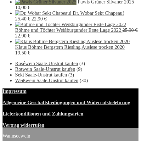
Preis
Preis
Pawis Grüner Silvaner 2025
war:
ist:
10,00
€
12,00 €
8,90 €.
Dr. Wobar Sekt Chapeau!
Ursprünglicher
Aktueller
25,40
€
22,90
€
Preis
Preis
war:
ist:
Böhme und Töchter Weißburgunder Erste Lage 2022
25,90
€
Ursprünglicher
Aktueller
25,40 €
22,90 €.
22,90
€
Preis
Preis
war:
ist:
Klaus Böhme Bergstern Riesling Auslese trocken 2020
25,90 €
22,90 €.
19,50
€
Roséwein Saale-Unstrut kaufen
(3)
Rotwein Saale-Unstrut kaufen
(9)
Sekt Saale-Unstrut kaufen
(3)
Weißwein Saale-Unstrut kaufen
(30)
Impressum
Allgemeine Geschäftsbedingungen und Widerrufsbelehrung
Lieferkonditionen und Zahlungsarten
Vertrag widerrufen
Wannseewein