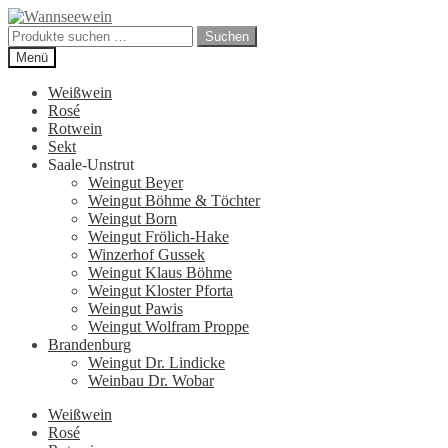
Zur
Zum
Navigation
Inhalt
Suchen
Suchen
springen
springen
nach:
Menü
Weißwein
Rosé
Rotwein
Sekt
Saale-Unstrut
Weingut Beyer
Weingut Böhme & Töchter
Weingut Born
Weingut Frölich-Hake
Winzerhof Gussek
Weingut Klaus Böhme
Weingut Kloster Pforta
Weingut Pawis
Weingut Wolfram Proppe
Brandenburg
Weingut Dr. Lindicke
Weinbau Dr. Wobar
Weißwein
Rosé