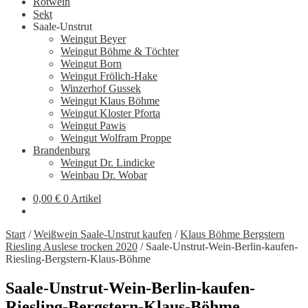
Rotwein
Sekt
Saale-Unstrut
Weingut Beyer
Weingut Böhme & Töchter
Weingut Born
Weingut Frölich-Hake
Winzerhof Gussek
Weingut Klaus Böhme
Weingut Kloster Pforta
Weingut Pawis
Weingut Wolfram Proppe
Brandenburg
Weingut Dr. Lindicke
Weinbau Dr. Wobar
0,00
€
0 Artikel
Start
/
Weißwein Saale-Unstrut kaufen
/
Klaus Böhme Bergstern
Riesling Auslese trocken 2020
/
Saale-Unstrut-Wein-Berlin-kaufen-
Riesling-Bergstern-Klaus-Böhme
Saale-Unstrut-Wein-Berlin-kaufen-
Riesling-Bergstern-Klaus-Böhme