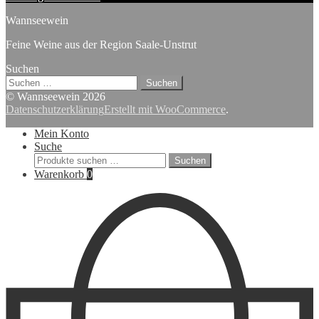
Wannseewein
Feine Weine aus der Region Saale-Unstrut
Suchen
Suchen
nach:
© Wannseewein 2026
Datenschutzerklärung
Erstellt mit WooCommerce
.
Mein Konto
Suche
Suchen
Suchen
nach:
Warenkorb
0