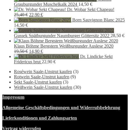
war:
ist:
Grauburgunder Muschelkalk 2024
14,50
€
9,90 €
5,90
Dr. Wobar Sekt Chapeau!
Ursprünglicher
Aktueller
25,40
€
22,90
€
Preis
Preis
Born Sauvignon Blanc 2025
war:
ist:
14,50
€
25,40 €
22,90 €.
Gussek Spätburgunder Naumburger Göttersitz 2022
28,50
€
Klaus Böhme Bergstern Weißburgunder Auslese 2020
Ursprünglicher
Aktueller
19,50
€
14,90
€
Preis
Preis
Dr. Lindicke Sekt
war:
ist:
Fridericus brut
22,90
€
19,50 €
14,90 €.
Roséwein Saale-Unstrut kaufen
(3)
Rotwein Saale-Unstrut kaufen
(9)
Sekt Saale-Unstrut kaufen
(3)
Weißwein Saale-Unstrut kaufen
(30)
Impressum
Allgemeine Geschäftsbedingungen und Widerrufsbelehrung
Lieferkonditionen und Zahlungsarten
Vertrag widerrufen