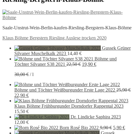
Saale-Unstrut-Wein-Berlin-kaufen-Riesling-Bergstern-Klaus-Böhme
Beitragsnavigation
Vorheriger
Klaus Böhme Bergstern Riesling Auslese trocken 2020
Beitrag:
Gussek Grüner
Silvaner Muschelkalk 2023
14,40
€
Böhme und
Ursprünglicher
Aktueller
Töchter Silvaner S38 2021
22,50
€
19,90
€
Preis
Preis
30,00
€
/
l
war:
ist:
22,50 €
19,90 €.
Böhme und Töchter Weißburgunder Erste Lage 2022
25,90
€
Ursprünglicher
Aktueller
22,90
€
Preis
Preis
war:
ist:
Klaus Böhme Frühburgunder Dorndorfer Rappental 2023
25,90 €
22,90 €.
15,50
€
Dr. Lindicke Saphira 2023
12,00
€
Ursprüngli
Aktu
Born Rosé Bio 2022
9,90
€
5,90
€
Preis
Preis
Gussek