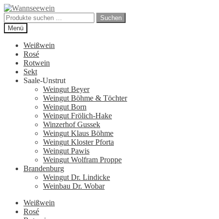
Zur
Zum
Navigation
Inhalt
Suchen
Suchen
springen
springen
nach:
Menü
Weißwein
Rosé
Rotwein
Sekt
Saale-Unstrut
Weingut Beyer
Weingut Böhme & Töchter
Weingut Born
Weingut Frölich-Hake
Winzerhof Gussek
Weingut Klaus Böhme
Weingut Kloster Pforta
Weingut Pawis
Weingut Wolfram Proppe
Brandenburg
Weingut Dr. Lindicke
Weinbau Dr. Wobar
Weißwein
Rosé