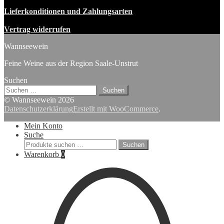
Lieferkonditionen und Zahlungsarten
Vertrag widerrufen
Wannseewein
Feine Weine aus der Region Saale-Unstrut
Suchen
Suchen
nach:
© Wannseewein 2026
Datenschutzerklärung
Erstellt mit WooCommerce
.
Mein Konto
Suche
Suchen
Suchen
nach:
Warenkorb
0