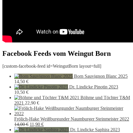
Facebook Feeds vom Weingut Born
[custom-facebook-feed id=WeingutBorn layout=full]
Born Sauvignon Blanc 2025
14,50
€
Dr. Lindicke Pinotin 2023
10,50
€
Böhme und Töchter T&M
2021
22,90
€
Frölich-Hake Weißburgunder Naumburger Steinmeister 2022
Ursprünglicher
Aktueller
14,00
€
11,90
€
Preis
Preis
Dr. Lindicke Saphira 2023