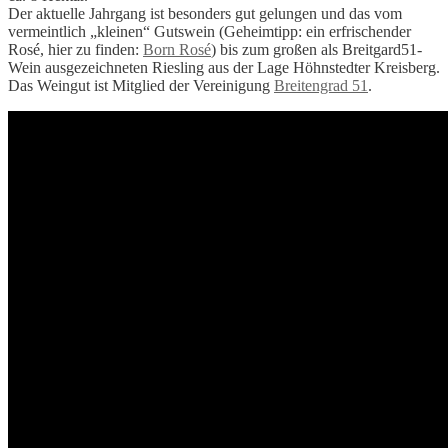
Der aktuelle Jahrgang ist besonders gut gelungen und das vom
vermeintlich „kleinen“ Gutswein (Geheimtipp: ein erfrischender
Rosé, hier zu finden:
Born Rosé
) bis zum großen als Breitgard51-
Wein ausgezeichneten Riesling aus der Lage Höhnstedter Kreisberg.
Das Weingut ist Mitglied der Vereinigung
Breitengrad 51
.