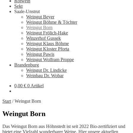
Rotwein
Sekt
Saale-Unstrut
Weingut Beyer
Weingut Böhme & Töchter
Weingut Born
Weingut Frölich-Hake
Winzerhof Gussek
Weingut Klaus Böhme
Weingut Kloster Pforta
Weingut Pawis
Weingut Wolfram Proppe
Brandenburg
Weingut Dr. Lindicke
Weinbau Dr. Wobar
0,00
€
0 Artikel
Start
/
Weingut Born
Weingut Born
Das Weingut Born aus Höhnstedt ist seit 2022 Bio-zertifiziert und
bietet eine Vielzahl wunderbarer Weine. Hier unsere aktuellen