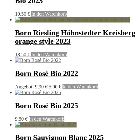
Bio 2023
10,50
€
In den Warenkorb
Born Riesling Höhnstedter Kreisberg
orange style 2023
18,50
€
In den Warenkorb
Born Rosé Bio 2022
Ursprünglicher
Aktueller
Angebot!
9,90
€
5,90
€
In den Warenkorb
Preis
Preis
war:
ist:
9,90 €
5,90 €.
Born Rosé Bio 2025
9,50
€
In den Warenkorb
Born Sauvignon Blanc 2025