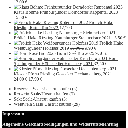
war:
ist:
12,00
€
14,00 €
11,90 €.
Klaus Böhme Frühburgunder Dorndorfer Rappental 2023
15,50
€
Frölich-Hake
Riesling Roter Ton 2022
12,50
€
Frölich Hake Riesling Naumburger Steinmeister 2021
13,50
€
Frölich Hake
Ursprünglicher
Aktueller
Weißburgunder Holzfass 2019
16,00
€
9,90
€
Preis
Preis
Born Rosé Bio 2025
9,50
€
war:
ist:
Born
16,00 €
9,90 €.
Spätburgunder Höhnstedter Kreisberg 2021
32,50
€
Kloster Pforta Riesling Gosecker Dechantenberg 2021
Ursprünglicher
Aktueller
24,00
€
17,90
€
Preis
Preis
Roséwein Saale-Unstrut kaufen
(3)
war:
ist:
Rotwein Saale-Unstrut kaufen
(9)
24,00 €
17,90 €.
Sekt Saale-Unstrut kaufen
(3)
Weißwein Saale-Unstrut kaufen
(29)
Impressum
Allgemeine Geschäftsbedingungen und Widerrufsbelehrung