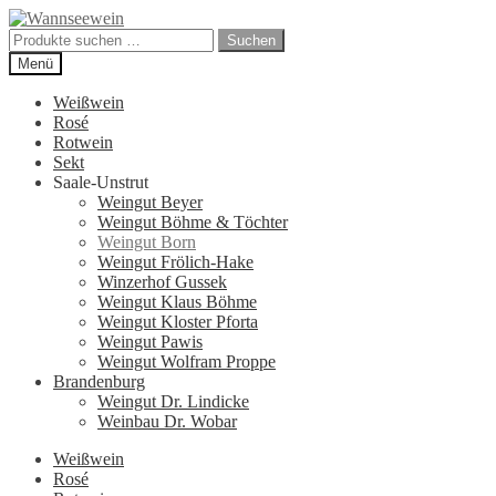
Zur
Zum
Navigation
Inhalt
Suchen
Suchen
springen
springen
nach:
Menü
Weißwein
Rosé
Rotwein
Sekt
Saale-Unstrut
Weingut Beyer
Weingut Böhme & Töchter
Weingut Born
Weingut Frölich-Hake
Winzerhof Gussek
Weingut Klaus Böhme
Weingut Kloster Pforta
Weingut Pawis
Weingut Wolfram Proppe
Brandenburg
Weingut Dr. Lindicke
Weinbau Dr. Wobar
Weißwein
Rosé