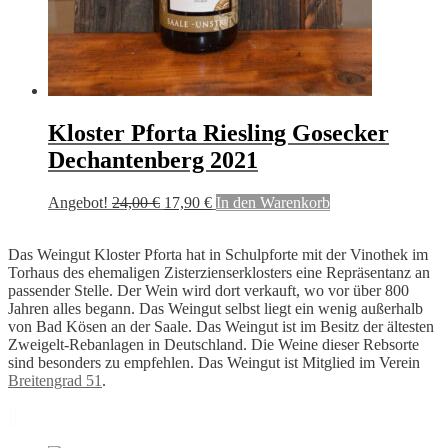
Kloster Pforta Riesling Gosecker
Dechantenberg 2021
Ursprünglicher
Aktueller
Angebot!
24,00
€
17,90
€
In den Warenkorb
Preis
Preis
war:
ist:
Das Weingut Kloster Pforta hat in Schulpforte mit der Vinothek im
24,00 €
17,90 €.
Torhaus des ehemaligen Zisterzienserklosters eine Repräsentanz an
passender Stelle. Der Wein wird dort verkauft, wo vor über 800
Jahren alles begann. Das Weingut selbst liegt ein wenig außerhalb
von Bad Kösen an der Saale. Das Weingut ist im Besitz der ältesten
Zweigelt-Rebanlagen in Deutschland. Die Weine dieser Rebsorte
sind besonders zu empfehlen. Das Weingut ist Mitglied im Verein
Breitengrad 51
.