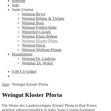
Rotwein
Sekt
Saale-Unstrut
Weingut Beyer
Weingut Böhme & Töchter
Weingut Born
Weingut Frölich-Hake
Winzerhof Gussek
Weingut Klaus Böhme
Weingut Kloster Pforta
Weingut Pawis
Weingut Wolfram Proppe
Brandenburg
Weingut Dr. Lindicke
Weinbau Dr. Wobar
0,00
€
0 Artikel
Start
/
Weingut Kloster Pforta
Weingut Kloster Pforta
Die Weine des Landesweinguts Kloster Pforta in Bad Kösen
gehören selbstverständlich in jedes Saale-Unstrut-Sortiment.