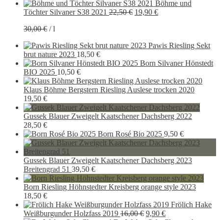
Böhme und
Ursprünglicher
Aktueller
Töchter Silvaner S38 2021
22,50
€
19,90
€
Preis
Preis
30,00
€
/
l
war:
ist:
22,50 €
19,90 €.
Pawis Riesling Sekt
brut nature 2023
18,50
€
Born Silvaner Hönstedt
BIO 2025
10,50
€
Klaus Böhme Bergstern Riesling Auslese trocken 2020
19,50
€
Gussek Blauer Zweigelt Kaatschener Dachsberg 2022
28,50
€
Born Rosé Bio 2025
9,50
€
Gussek Blauer Zweigelt Kaatschener Dachsberg 2023
Breitengrad 51
39,50
€
Born Riesling Höhnstedter Kreisberg orange style 2023
18,50
€
Frölich Hake
Ursprünglicher
Aktueller
Weißburgunder Holzfass 2019
16,00
€
9,90
€