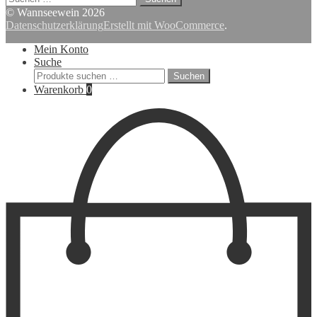
nach:
© Wannseewein 2026
Datenschutzerklärung
Erstellt mit WooCommerce
.
Mein Konto
Suche
Suchen
Suchen
nach:
Warenkorb
0