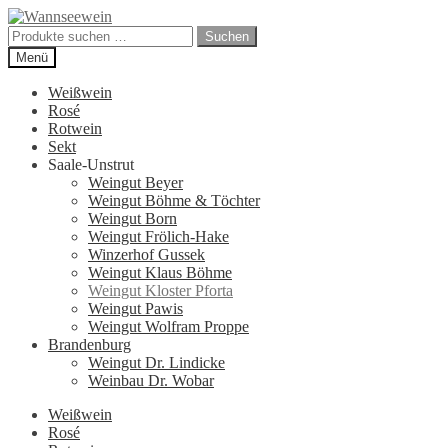
Zur
Zum
Navigation
Inhalt
Suchen
Suchen
springen
springen
nach:
Menü
Weißwein
Rosé
Rotwein
Sekt
Saale-Unstrut
Weingut Beyer
Weingut Böhme & Töchter
Weingut Born
Weingut Frölich-Hake
Winzerhof Gussek
Weingut Klaus Böhme
Weingut Kloster Pforta
Weingut Pawis
Weingut Wolfram Proppe
Brandenburg
Weingut Dr. Lindicke
Weinbau Dr. Wobar
Weißwein
Rosé