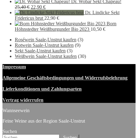
Preis
Preis
Dr. Wobar Sekt Chapeau!
Ursprünglicher
Aktueller
war:
ist:
25,40
€
22,90
€
Preis
Preis
16,00 €
9,90 €.
Dr. Lindicke Sekt
war:
ist:
Fridericus brut
22,90
€
25,40 €
22,90 €.
Born
Höhnstedter Weißburgunder Bio 2023
10,50
€
Roséwein Saale-Unstrut kaufen
(3)
Rotwein Saale-Unstrut kaufen
(9)
Sekt Saale-Unstrut kaufen
(3)
Weißwein Saale-Unstrut kaufen
(30)
Impressum
Allgemeine Geschäftsbedingungen und Widerrufsbelehrung
Lieferkonditionen und Zahlungsarten
Vertrag widerrufen
Wannseewein
Feine Weine aus der Region Saale-Unstrut
Suchen
Suchen