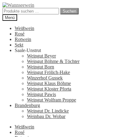
Zur
Zum
Navigation
Inhalt
Suchen
Suchen
springen
springen
nach:
Menü
Weißwein
Rosé
Rotwein
Sekt
Saale-Unstrut
Weingut Beyer
Weingut Böhme & Töchter
Weingut Born
Weingut Frölich-Hake
Winzerhof Gussek
Weingut Klaus Böhme
Weingut Kloster Pforta
Weingut Pawis
Weingut Wolfram Proppe
Brandenburg
Weingut Dr. Lindicke
Weinbau Dr. Wobar
Weißwein
Rosé