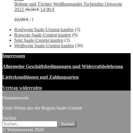
Böhme und Töchter Weißburgunder Tscheiplitz Ortswein
Ursprünglicher
Aktueller
2022
16,50
€
14,90
€
Preis
Preis
22,00
€
/
l
war:
ist:
16,50 €
14,90 €.
Roséwein Saale-Unstrut kaufen
(3)
Rotwein Saale-Unstrut kaufen
(9)
Sekt Saale-Unstrut kaufen
(3)
Weißwein Saale-Unstrut kaufen
(30)
Impressum
Allgemeine Geschäftsbedingungen und Widerrufsbelehrung
Lieferkonditionen und Zahlungsarten
Vertrag widerrufen
Wannseewein
Feine Weine aus der Region Saale-Unstrut
Suchen
Suchen
nach:
© Wannseewein 2026