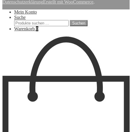
Datenschutzerklärung
Erstellt mit WooCommerce
.
Mein Konto
Suche
Suchen
Suchen
nach:
Warenkorb
0