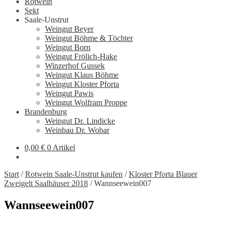
Rotwein
Sekt
Saale-Unstrut
Weingut Beyer
Weingut Böhme & Töchter
Weingut Born
Weingut Frölich-Hake
Winzerhof Gussek
Weingut Klaus Böhme
Weingut Kloster Pforta
Weingut Pawis
Weingut Wolfram Proppe
Brandenburg
Weingut Dr. Lindicke
Weinbau Dr. Wobar
0,00
€
0 Artikel
Start
/
Rotwein Saale-Unstrut kaufen
/
Kloster Pforta Blauer
Zweigelt Saalhäuser 2018
/
Wannseewein007
Wannseewein007