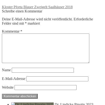
Beitragsnavigation
Vorheriger
Kloster Pforta Blauer Zweigelt Saalhäuser 2018
Beitrag:
Schreibe einen Kommentar
Deine E-Mail-Adresse wird nicht veröffentlicht.
Erforderliche
Felder sind mit
*
markiert
Kommentar
*
Name
E-Mail-Adresse
Website
Dr. Lindicke Pinotin 2023