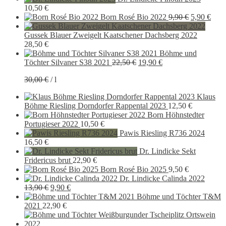
10,50
€
Ursprüngli
Aktu
Born Rosé Bio 2022
9,90
€
5,90
€
Preis
Preis
war:
ist:
Gussek Blauer Zweigelt Kaatschener Dachsberg 2022
9,90 €
5,90
28,50
€
Böhme und
Ursprünglicher
Aktueller
Töchter Silvaner S38 2021
22,50
€
19,90
€
Preis
Preis
30,00
€
/
l
war:
ist:
22,50 €
19,90 €.
Klaus
Böhme Riesling Dorndorfer Rappental 2023
12,50
€
Born Höhnstedter
Portugieser 2022
10,50
€
Pawis Riesling R736 2024
16,50
€
Dr. Lindicke Sekt
Fridericus brut
22,90
€
Born Rosé Bio 2025
9,50
€
Dr. Lindicke Calinda 2022
Ursprünglicher
Aktueller
13,90
€
9,90
€
Preis
Preis
Böhme und Töchter T&M
war:
ist:
2021
22,90
€
13,90 €
9,90 €.