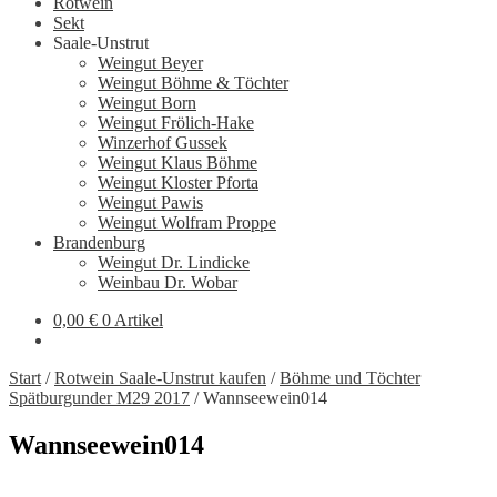
Rotwein
Sekt
Saale-Unstrut
Weingut Beyer
Weingut Böhme & Töchter
Weingut Born
Weingut Frölich-Hake
Winzerhof Gussek
Weingut Klaus Böhme
Weingut Kloster Pforta
Weingut Pawis
Weingut Wolfram Proppe
Brandenburg
Weingut Dr. Lindicke
Weinbau Dr. Wobar
0,00
€
0 Artikel
Start
/
Rotwein Saale-Unstrut kaufen
/
Böhme und Töchter
Spätburgunder M29 2017
/
Wannseewein014
Wannseewein014