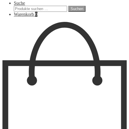
Suche
Suchen
Suchen
nach:
Warenkorb
0