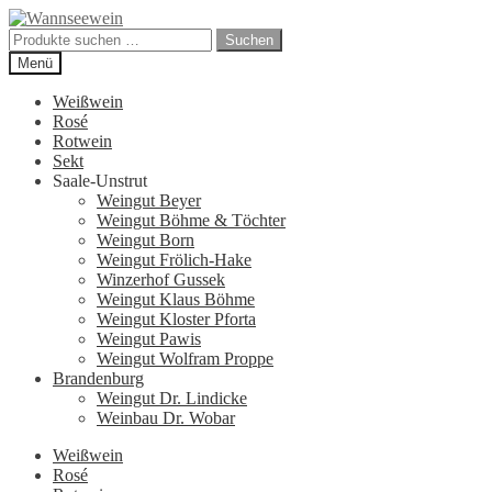
Zur
Zum
Navigation
Inhalt
Suchen
Suchen
springen
springen
nach:
Menü
Weißwein
Rosé
Rotwein
Sekt
Saale-Unstrut
Weingut Beyer
Weingut Böhme & Töchter
Weingut Born
Weingut Frölich-Hake
Winzerhof Gussek
Weingut Klaus Böhme
Weingut Kloster Pforta
Weingut Pawis
Weingut Wolfram Proppe
Brandenburg
Weingut Dr. Lindicke
Weinbau Dr. Wobar
Weißwein
Rosé