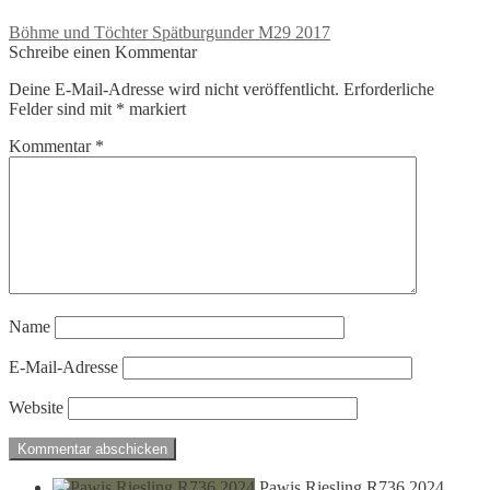
Beitragsnavigation
Vorheriger
Böhme und Töchter Spätburgunder M29 2017
Beitrag:
Schreibe einen Kommentar
Deine E-Mail-Adresse wird nicht veröffentlicht.
Erforderliche
Felder sind mit
*
markiert
Kommentar
*
Name
E-Mail-Adresse
Website
Pawis Riesling R736 2024