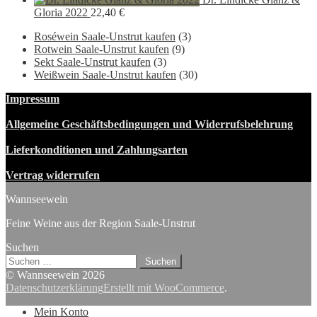
Gloria 2022
22,40
€
Roséwein Saale-Unstrut kaufen
(3)
Rotwein Saale-Unstrut kaufen
(9)
Sekt Saale-Unstrut kaufen
(3)
Weißwein Saale-Unstrut kaufen
(30)
Impressum
Allgemeine Geschäftsbedingungen und Widerrufsbelehrung
Lieferkonditionen und Zahlungsarten
Vertrag widerrufen
Wannseewein
Feine Weine aus der Region Saale-Unstrut
Suchen
Suchen
nach:
© Wannseewein 2026
Datenschutzerklärung
Erstellt mit WooCommerce
.
Mein Konto