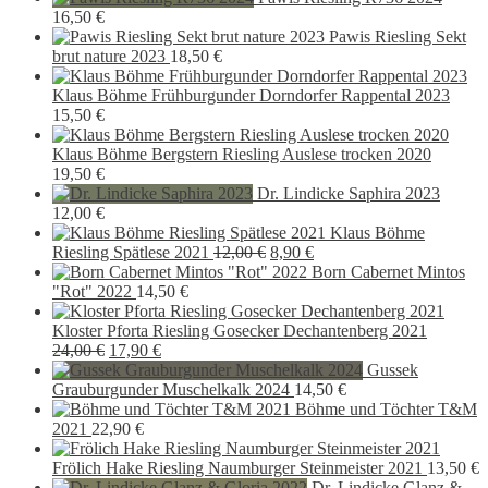
16,50
€
Pawis Riesling Sekt
brut nature 2023
18,50
€
Klaus Böhme Frühburgunder Dorndorfer Rappental 2023
15,50
€
Klaus Böhme Bergstern Riesling Auslese trocken 2020
19,50
€
Dr. Lindicke Saphira 2023
12,00
€
Klaus Böhme
Ursprünglicher
Aktueller
Riesling Spätlese 2021
12,00
€
8,90
€
Preis
Preis
Born Cabernet Mintos
war:
ist:
"Rot" 2022
14,50
€
12,00 €
8,90 €.
Kloster Pforta Riesling Gosecker Dechantenberg 2021
Ursprünglicher
Aktueller
24,00
€
17,90
€
Preis
Preis
Gussek
war:
ist:
Grauburgunder Muschelkalk 2024
14,50
€
24,00 €
17,90 €.
Böhme und Töchter T&M
2021
22,90
€
Frölich Hake Riesling Naumburger Steinmeister 2021
13,50
€
Dr. Lindicke Glanz &