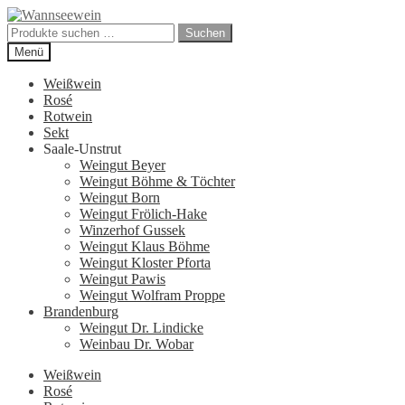
Zur
Zum
Navigation
Inhalt
Suchen
Suchen
springen
springen
nach:
Menü
Weißwein
Rosé
Rotwein
Sekt
Saale-Unstrut
Weingut Beyer
Weingut Böhme & Töchter
Weingut Born
Weingut Frölich-Hake
Winzerhof Gussek
Weingut Klaus Böhme
Weingut Kloster Pforta
Weingut Pawis
Weingut Wolfram Proppe
Brandenburg
Weingut Dr. Lindicke
Weinbau Dr. Wobar
Weißwein
Rosé