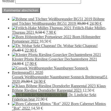
Website
Böhme
Ursprünglich
Aktue
und Töchter Weißburgunder BG51 2019
30,00
€
24,90
€
Preis
Preis
Frölich-Hake Müller-
Ursprünglicher
Aktueller
war:
ist:
Thurgau 2021
9,50
€
7,90
€
Preis
Preis
30,00 €
24,90 
Born Höhnstedter
war:
ist:
Portugieser 2022
10,50
€
9,50 €
7,90 €.
Dr. Wobar Sekt Chapeau!
Ursprünglicher
Aktueller
25,40
€
22,90
€
Preis
Preis
war:
ist:
Kloster Pforta Riesling Gosecker Dechantenberg 2021
25,40 €
Ursprünglicher
22,90 €.
Aktueller
24,00
€
17,90
€
Preis
Preis
war:
ist:
24,00 €
17,90 €.
Gussek Weißburgunder Naumburger Sonneck Breitengrad51
Ursprünglicher
Aktueller
2020
29,00
€
24,90
€
Preis
Preis
Klaus
war:
ist:
Böhme Riesling Dorndorfer Rappental 2023
12,50
€
29,00 €
24,90 €.
Dr. Lindicke Sekt
Fridericus brut
22,90
€
Born Cabernet Mintos
"Rot" 2022
14,50
€