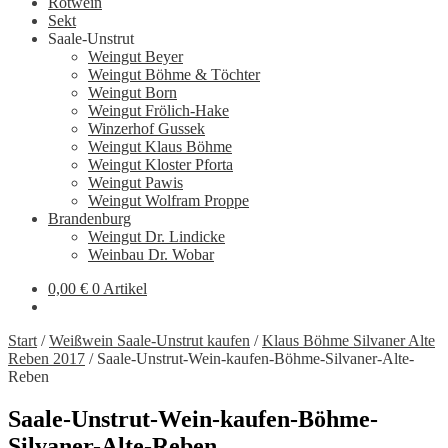
Rotwein
Sekt
Saale-Unstrut
Weingut Beyer
Weingut Böhme & Töchter
Weingut Born
Weingut Frölich-Hake
Winzerhof Gussek
Weingut Klaus Böhme
Weingut Kloster Pforta
Weingut Pawis
Weingut Wolfram Proppe
Brandenburg
Weingut Dr. Lindicke
Weinbau Dr. Wobar
0,00
€
0 Artikel
Start
/
Weißwein Saale-Unstrut kaufen
/
Klaus Böhme Silvaner Alte
Reben 2017
/
Saale-Unstrut-Wein-kaufen-Böhme-Silvaner-Alte-
Reben
Saale-Unstrut-Wein-kaufen-Böhme-
Silvaner-Alte-Reben