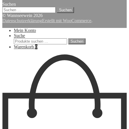
Suchen
Suchen
nach:
© Wannseewein 2026
Datenschutzerklärung
Erstellt mit WooCommerce
.
Mein Konto
Suche
Suchen
Suchen
nach:
Warenkorb
0