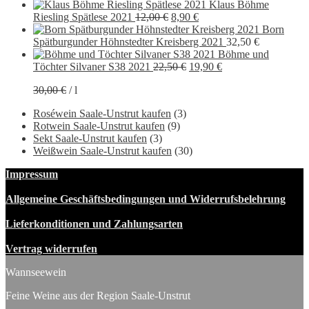
Klaus Böhme
Ursprünglicher
Aktueller
Riesling Spätlese 2021
12,00
€
8,90
€
Preis
Preis
Born
war:
ist:
Spätburgunder Höhnstedter Kreisberg 2021
32,50
€
12,00 €
8,90 €.
Böhme und
Ursprünglicher
Aktueller
Töchter Silvaner S38 2021
22,50
€
19,90
€
Preis
Preis
30,00
€
/
l
war:
ist:
22,50 €
19,90 €.
Roséwein Saale-Unstrut kaufen
(3)
Rotwein Saale-Unstrut kaufen
(9)
Sekt Saale-Unstrut kaufen
(3)
Weißwein Saale-Unstrut kaufen
(30)
Impressum
Allgemeine Geschäftsbedingungen und Widerrufsbelehrung
Lieferkonditionen und Zahlungsarten
Vertrag widerrufen
Wannseewein
Feine Weine aus der Region Saale-Unstrut