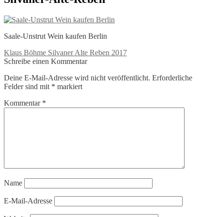
Saale-Unstrut Wein kaufen Berlin
Beitragsnavigation
Vorheriger
Klaus Böhme Silvaner Alte Reben 2017
Beitrag:
Schreibe einen Kommentar
Deine E-Mail-Adresse wird nicht veröffentlicht.
Erforderliche
Felder sind mit
*
markiert
Kommentar
*
Name
E-Mail-Adresse