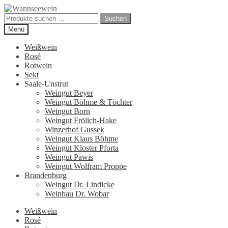
Zur
Zum
Navigation
Inhalt
Suchen
Suchen
springen
springen
nach:
Menü
Weißwein
Rosé
Rotwein
Sekt
Saale-Unstrut
Weingut Beyer
Weingut Böhme & Töchter
Weingut Born
Weingut Frölich-Hake
Winzerhof Gussek
Weingut Klaus Böhme
Weingut Kloster Pforta
Weingut Pawis
Weingut Wolfram Proppe
Brandenburg
Weingut Dr. Lindicke
Weinbau Dr. Wobar
Weißwein
Rosé