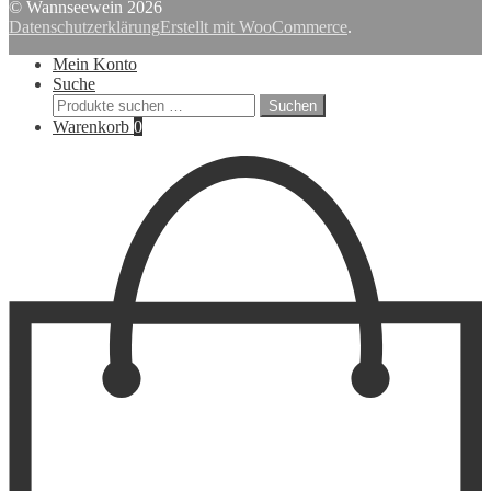
nach:
© Wannseewein 2026
Datenschutzerklärung
Erstellt mit WooCommerce
.
Mein Konto
Suche
Suchen
Suchen
nach:
Warenkorb
0