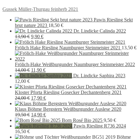
Beitragsnavigation
Vorheriger
Gussek Müller-Thurgau feinherb 2021
Beitrag:
Pawis Riesling Sekt
brut nature 2023
18,50
€
Dr. Lindicke Calinda 2022
Ursprünglicher
Aktueller
13,90
€
9,90
€
Preis
Preis
war:
ist:
Frölich Hake Riesling Naumburger Steinmeister 2021
13,50
€
13,90 €
9,90 €.
Frölich-Hake Weißburgunder Naumburger Steinmeister 2022
Ursprünglicher
Aktueller
14,00
€
11,90
€
Preis
Preis
Dr. Lindicke Saphira 2023
war:
ist:
12,00
€
14,00 €
11,90 €.
Kloster Pforta Riesling Gosecker Dechantenberg 2021
Ursprünglicher
Aktueller
24,00
€
17,90
€
Preis
Preis
war:
ist:
Klaus Böhme Bergstern Weißburgunder Auslese 2020
24,00 €
Ursprünglicher
17,90 €.
Aktueller
19,50
€
14,90
€
Preis
Preis
Born Rosé Bio 2025
9,50
€
war:
ist:
Pawis Riesling R736 2024
19,50 €
14,90 €.
16,50
€
Böhme