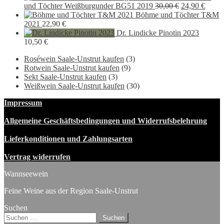
Ursprünglich
Aktue
und Töchter Weißburgunder BG51 2019
30,00
€
24,90
€
Preis
Preis
Böhme und Töchter T&M
war:
ist:
2021
22,90
€
30,00 €
24,90 
Dr. Lindicke Pinotin 2023
10,50
€
Roséwein Saale-Unstrut kaufen
(3)
Rotwein Saale-Unstrut kaufen
(9)
Sekt Saale-Unstrut kaufen
(3)
Weißwein Saale-Unstrut kaufen
(30)
Impressum
Allgemeine Geschäftsbedingungen und Widerrufsbelehrung
Lieferkonditionen und Zahlungsarten
Vertrag widerrufen
Wannseewein
Feine Weine aus der Region Saale-Unstrut
Suchen
Suchen