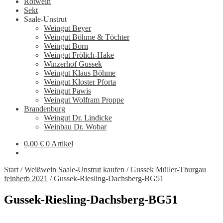
Rotwein
Sekt
Saale-Unstrut
Weingut Beyer
Weingut Böhme & Töchter
Weingut Born
Weingut Frölich-Hake
Winzerhof Gussek
Weingut Klaus Böhme
Weingut Kloster Pforta
Weingut Pawis
Weingut Wolfram Proppe
Brandenburg
Weingut Dr. Lindicke
Weinbau Dr. Wobar
0,00
€
0 Artikel
Start
/
Weißwein Saale-Unstrut kaufen
/
Gussek Müller-Thurgau
feinherb 2021
/
Gussek-Riesling-Dachsberg-BG51
Gussek-Riesling-Dachsberg-BG51