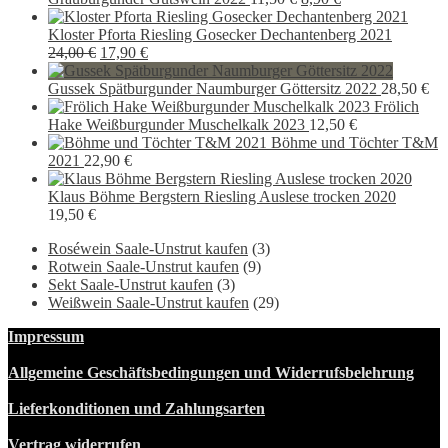
Preis
Preis
war:
ist:
Kloster Pforta Riesling Gosecker Dechantenberg 2021
Ursprünglicher
Aktueller
11,50 €
8,90 €.
24,00
€
17,90
€
Preis
Preis
war:
ist:
Gussek Spätburgunder Naumburger Göttersitz 2022
28,50
€
24,00 €
17,90 €.
Frölich
Hake Weißburgunder Muschelkalk 2023
12,50
€
Böhme und Töchter T&M
2021
22,90
€
Klaus Böhme Bergstern Riesling Auslese trocken 2020
19,50
€
Roséwein Saale-Unstrut kaufen
(3)
Rotwein Saale-Unstrut kaufen
(9)
Sekt Saale-Unstrut kaufen
(3)
Weißwein Saale-Unstrut kaufen
(29)
Impressum
Allgemeine Geschäftsbedingungen und Widerrufsbelehrung
Lieferkonditionen und Zahlungsarten
Vertrag widerrufen