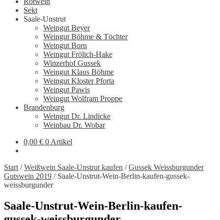
Rotwein
Sekt
Saale-Unstrut
Weingut Beyer
Weingut Böhme & Töchter
Weingut Born
Weingut Frölich-Hake
Winzerhof Gussek
Weingut Klaus Böhme
Weingut Kloster Pforta
Weingut Pawis
Weingut Wolfram Proppe
Brandenburg
Weingut Dr. Lindicke
Weinbau Dr. Wobar
0,00
€
0 Artikel
Start
/
Weißwein Saale-Unstrut kaufen
/
Gussek Weissburgunder
Gutswein 2019
/
Saale-Unstrut-Wein-Berlin-kaufen-gussek-
weissburgunder
Saale-Unstrut-Wein-Berlin-kaufen-
gussek-weissburgunder