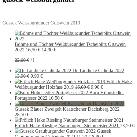
Beitragsnavigation
Vorheriger
Gussek Weissburgunder Gutswein 2019
Beitrag:
Böhme und Töchter Weißburgunder Tscheiplitz Ortswein
Ursprünglicher
Aktueller
2022
16,50
€
14,90
€
Preis
Preis
22,00
€
/
l
war:
ist:
16,50 €
14,90 €.
Dr. Lindicke Calinda 2022
Ursprünglicher
Aktueller
13,90
€
9,90
€
Preis
Preis
Frölich Hake
war:
ist:
Ursprünglicher
Aktueller
Weißburgunder Holzfass 2019
16,00
€
9,90
€
13,90 €
9,90 €.
Preis
Preis
Born Höhnstedter
war:
ist:
Portugieser 2022
10,50
€
16,00 €
9,90 €.
Gussek Blauer Zweigelt Kaatschener Dachsberg 2022
28,50
€
Frölich Hake Riesling Naumburger Steinmeister 2021
13,50
€
Gussek
Ursprünglicher
Aktueller
Grauburgunder Gutswein 2022
11,50
€
8,90
€