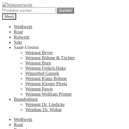
Zur
Zum
Navigation
Inhalt
Suchen
Suchen
springen
springen
nach:
Menü
Weißwein
Rosé
Rotwein
Sekt
Saale-Unstrut
Weingut Beyer
Weingut Böhme & Töchter
Weingut Born
Weingut Frölich-Hake
Winzerhof Gussek
Weingut Klaus Böhme
Weingut Kloster Pforta
Weingut Pawis
Weingut Wolfram Proppe
Brandenburg
Weingut Dr. Lindicke
Weinbau Dr. Wobar
Weißwein
Rosé