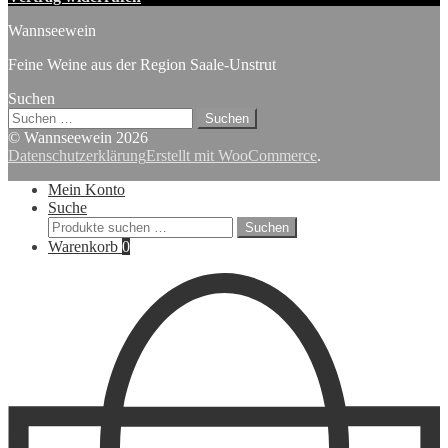
Wannseewein
Feine Weine aus der Region Saale-Unstrut
Suchen
Suchen
nach:
© Wannseewein 2026
Datenschutzerklärung
Erstellt mit WooCommerce
.
Mein Konto
Suche
Suchen
Suchen
nach:
Warenkorb
0