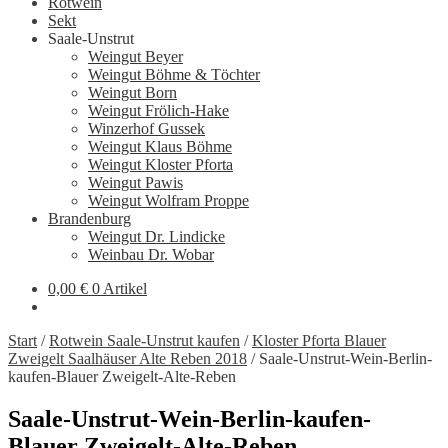
Rotwein
Sekt
Saale-Unstrut
Weingut Beyer
Weingut Böhme & Töchter
Weingut Born
Weingut Frölich-Hake
Winzerhof Gussek
Weingut Klaus Böhme
Weingut Kloster Pforta
Weingut Pawis
Weingut Wolfram Proppe
Brandenburg
Weingut Dr. Lindicke
Weinbau Dr. Wobar
0,00
€
0 Artikel
Start
/
Rotwein Saale-Unstrut kaufen
/
Kloster Pforta Blauer
Zweigelt Saalhäuser Alte Reben 2018
/
Saale-Unstrut-Wein-Berlin-
kaufen-Blauer Zweigelt-Alte-Reben
Saale-Unstrut-Wein-Berlin-kaufen-
Blauer Zweigelt-Alte-Reben