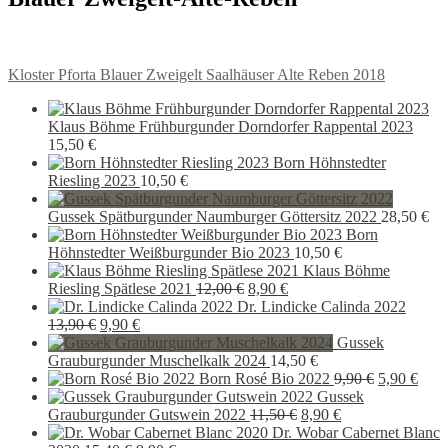
Beitragsnavigation
Vorheriger
Kloster Pforta Blauer Zweigelt Saalhäuser Alte Reben 2018
Beitrag:
Klaus Böhme Frühburgunder Dorndorfer Rappental 2023
15,50
€
Born Höhnstedter
Riesling 2023
10,50
€
Gussek Spätburgunder Naumburger Göttersitz 2022
28,50
€
Born
Höhnstedter Weißburgunder Bio 2023
10,50
€
Klaus Böhme
Ursprünglicher
Aktueller
Riesling Spätlese 2021
12,00
€
8,90
€
Preis
Preis
Dr. Lindicke Calinda 2022
Ursprünglicher
Aktueller
war:
ist:
13,90
€
9,90
€
Preis
Preis
12,00 €
8,90 €.
Gussek
war:
ist:
Grauburgunder Muschelkalk 2024
14,50
€
13,90 €
9,90 €.
Ursprüngli
Aktu
Born Rosé Bio 2022
9,90
€
5,90
€
Preis
Preis
Gussek
Ursprünglicher
Aktueller
war:
ist:
Grauburgunder Gutswein 2022
11,50
€
8,90
€
Preis
Preis
9,90 €
5,90
Dr. Wobar Cabernet Blanc