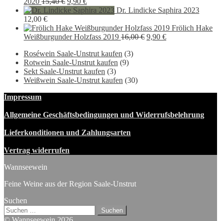
Ursprünglicher
Aktueller
war:
ist:
2020
15,40
€
9,90
€
Preis
Preis
11,50 €
8,90 €.
Dr. Lindicke Saphira 2023
war:
ist:
12,00
€
15,40 €
9,90 €.
Frölich Hake
Ursprünglicher
Aktueller
Weißburgunder Holzfass 2019
16,00
€
9,90
€
Preis
Preis
Roséwein Saale-Unstrut kaufen
(3)
war:
ist:
Rotwein Saale-Unstrut kaufen
(9)
16,00 €
9,90 €.
Sekt Saale-Unstrut kaufen
(3)
Weißwein Saale-Unstrut kaufen
(30)
Impressum
Allgemeine Geschäftsbedingungen und Widerrufsbelehrung
Lieferkonditionen und Zahlungsarten
Vertrag widerrufen
Wannseewein
Feine Weine aus der Region Saale-Unstrut
Suchen
Suchen
nach:
© Wannseewein 2026