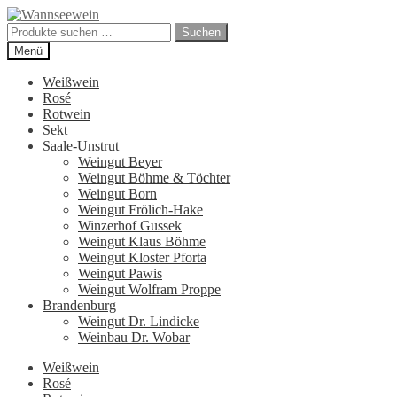
Zur
Zum
Navigation
Inhalt
Suchen
Suchen
springen
springen
nach:
Menü
Weißwein
Rosé
Rotwein
Sekt
Saale-Unstrut
Weingut Beyer
Weingut Böhme & Töchter
Weingut Born
Weingut Frölich-Hake
Winzerhof Gussek
Weingut Klaus Böhme
Weingut Kloster Pforta
Weingut Pawis
Weingut Wolfram Proppe
Brandenburg
Weingut Dr. Lindicke
Weinbau Dr. Wobar
Weißwein
Rosé