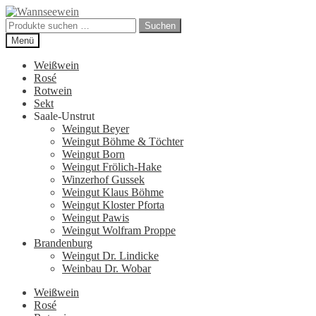
Zur
Zum
Navigation
Inhalt
Suchen
Suchen
springen
springen
nach:
Menü
Weißwein
Rosé
Rotwein
Sekt
Saale-Unstrut
Weingut Beyer
Weingut Böhme & Töchter
Weingut Born
Weingut Frölich-Hake
Winzerhof Gussek
Weingut Klaus Böhme
Weingut Kloster Pforta
Weingut Pawis
Weingut Wolfram Proppe
Brandenburg
Weingut Dr. Lindicke
Weinbau Dr. Wobar
Weißwein
Rosé