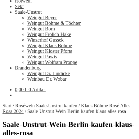
Rotwein
Sekt
Saale-Unstrut
Weingut Beyer
Weingut Böhme & Töchter
Weingut Born
Weingut Frölich-Hake
Winzerhof Gussek
Weingut Klaus Böhme
Weingut Kloster Pforta
Weingut Pawis
Weingut Wolfram Proppe
Brandenburg
Weingut Dr. Lindicke
Weinbau Dr. Wobar
0,00
€
0 Artikel
Start
/
Roséwein Saale-Unstrut kaufen
/
Klaus Böhme Rosé Alles
Rosa 2024
/
Saale-Unstrut-Wein-Berlin-kaufen-klaus-alles-rosa
Saale-Unstrut-Wein-Berlin-kaufen-klaus-
alles-rosa