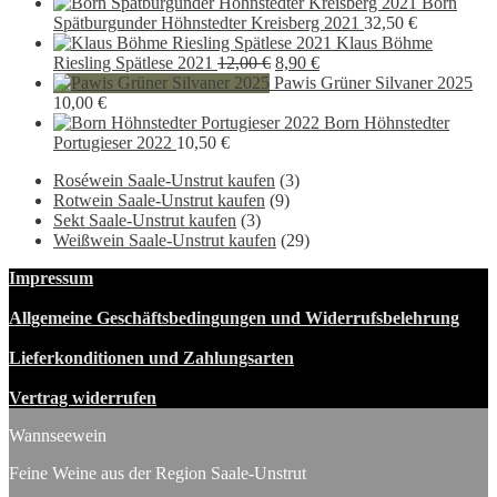
Born
Spätburgunder Höhnstedter Kreisberg 2021
32,50
€
Klaus Böhme
Ursprünglicher
Aktueller
Riesling Spätlese 2021
12,00
€
8,90
€
Preis
Preis
Pawis Grüner Silvaner 2025
war:
ist:
10,00
€
12,00 €
8,90 €.
Born Höhnstedter
Portugieser 2022
10,50
€
Roséwein Saale-Unstrut kaufen
(3)
Rotwein Saale-Unstrut kaufen
(9)
Sekt Saale-Unstrut kaufen
(3)
Weißwein Saale-Unstrut kaufen
(29)
Impressum
Allgemeine Geschäftsbedingungen und Widerrufsbelehrung
Lieferkonditionen und Zahlungsarten
Vertrag widerrufen
Wannseewein
Feine Weine aus der Region Saale-Unstrut