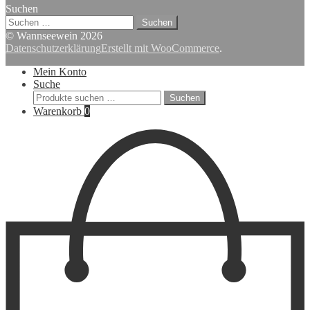
Suchen
Suchen
nach:
© Wannseewein 2026
Datenschutzerklärung
Erstellt mit WooCommerce
.
Mein Konto
Suche
Suchen
Suchen
nach:
Warenkorb
0