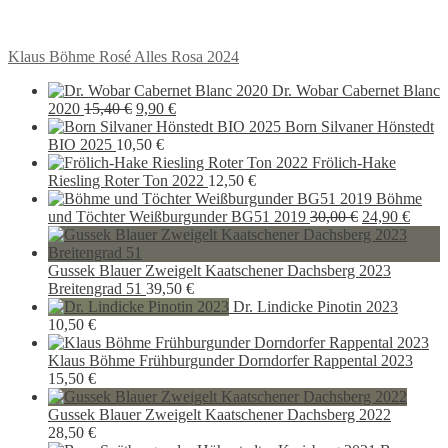
Beitragsnavigation
Vorheriger
Klaus Böhme Rosé Alles Rosa 2024
Beitrag:
Dr. Wobar Cabernet Blanc
Ursprünglicher
Aktueller
2020
15,40
€
9,90
€
Preis
Preis
Born Silvaner Hönstedt
war:
ist:
BIO 2025
10,50
€
15,40 €
9,90 €.
Frölich-Hake
Riesling Roter Ton 2022
12,50
€
Böhme
Ursprünglich
Aktue
und Töchter Weißburgunder BG51 2019
30,00
€
24,90
€
Preis
Preis
war:
ist:
30,00 €
24,90 
Gussek Blauer Zweigelt Kaatschener Dachsberg 2023
Breitengrad 51
39,50
€
Dr. Lindicke Pinotin 2023
10,50
€
Klaus Böhme Frühburgunder Dorndorfer Rappental 2023
15,50
€
Gussek Blauer Zweigelt Kaatschener Dachsberg 2022
28,50
€