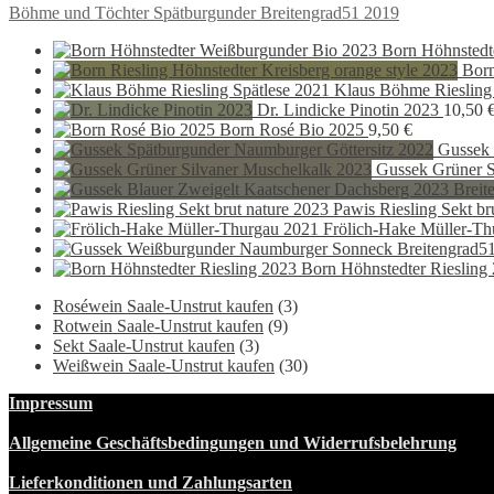
Beitragsnavigation
Vorheriger
Böhme und Töchter Spätburgunder Breitengrad51 2019
Beitrag:
Born Höhnstedt
Born
Klaus Böhme Riesling
Dr. Lindicke Pinotin 2023
10,50
Born Rosé Bio 2025
9,50
€
Gussek 
Gussek Grüner S
Pawis Riesling Sekt br
Frölich-Hake Müller-Th
Born Höhnstedter Riesling
Roséwein Saale-Unstrut kaufen
(3)
Rotwein Saale-Unstrut kaufen
(9)
Sekt Saale-Unstrut kaufen
(3)
Weißwein Saale-Unstrut kaufen
(30)
Impressum
Allgemeine Geschäftsbedingungen und Widerrufsbelehrung
Lieferkonditionen und Zahlungsarten