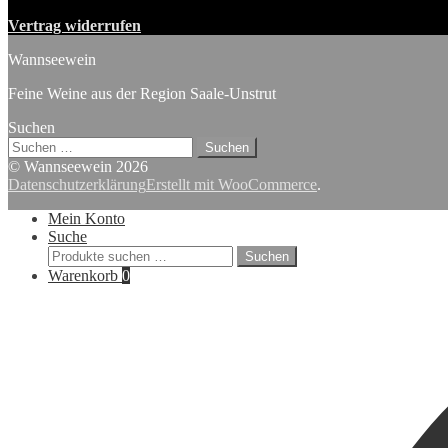
Vertrag widerrufen
Wannseewein
Feine Weine aus der Region Saale-Unstrut
Suchen
Suchen
nach:
© Wannseewein 2026
Datenschutzerklärung
Erstellt mit WooCommerce
.
Mein Konto
Suche
Suchen
Suchen
nach:
Warenkorb
0