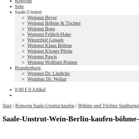
Rotwein
Sekt
Saale-Unstrut
Weingut Beyer
Weingut Böhme & Töchter
Weingut Born
Weingut Frölich-Hake
Winzerhof Gussek
Weingut Klaus Böhme
Weingut Kloster Pforta
Weingut Pawis
Weingut Wolfram Proppe
Brandenburg
Weingut Dr. Lindicke
Weinbau Dr. Wobar
0,00
€
0 Artikel
Start
/
Rotwein Saale-Unstrut kaufen
/
Böhme und Töchter Spätburgu
Saale-Unstrut-Wein-Berlin-kaufen-böhme-