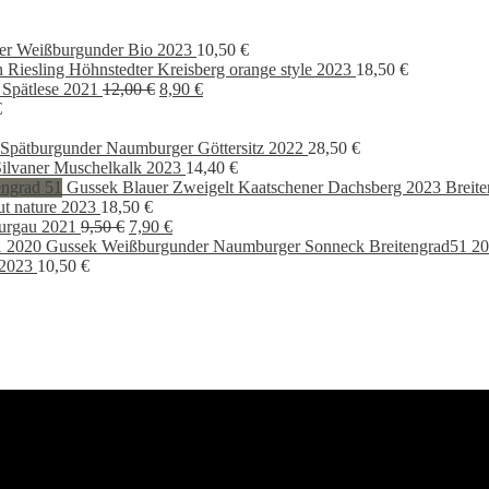
er Weißburgunder Bio 2023
10,50
€
 Riesling Höhnstedter Kreisberg orange style 2023
18,50
€
Ursprünglicher
Aktueller
 Spätlese 2021
12,00
€
8,90
€
Preis
Preis
€
war:
ist:
12,00 €
8,90 €.
Spätburgunder Naumburger Göttersitz 2022
28,50
€
ilvaner Muschelkalk 2023
14,40
€
Gussek Blauer Zweigelt Kaatschener Dachsberg 2023 Breite
ut nature 2023
18,50
€
Ursprünglicher
Aktueller
urgau 2021
9,50
€
7,90
€
Preis
Preis
Gussek Weißburgunder Naumburger Sonneck Breitengrad51 2
war:
ist:
 2023
10,50
€
9,50 €
7,90 €.