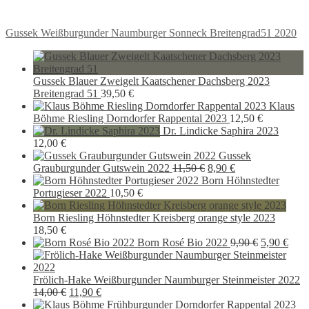
Beitragsnavigation
Vorheriger
Gussek Weißburgunder Naumburger Sonneck Breitengrad51 2020
Beitrag:
Gussek Blauer Zweigelt Kaatschener Dachsberg 2023
Breitengrad 51
39,50
€
Klaus
Böhme Riesling Dorndorfer Rappental 2023
12,50
€
Dr. Lindicke Saphira 2023
12,00
€
Gussek
Ursprünglicher
Aktueller
Grauburgunder Gutswein 2022
11,50
€
8,90
€
Preis
Preis
Born Höhnstedter
war:
ist:
Portugieser 2022
10,50
€
11,50 €
8,90 €.
Born Riesling Höhnstedter Kreisberg orange style 2023
18,50
€
Ursprüngli
Aktu
Born Rosé Bio 2022
9,90
€
5,90
€
Preis
Preis
war:
ist:
9,90 €
5,90
Frölich-Hake Weißburgunder Naumburger Steinmeister 2022
Ursprünglicher
Aktueller
14,00
€
11,90
€
Preis
Preis