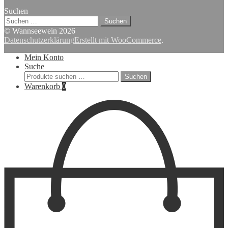
Suchen
Suchen
nach:
© Wannseewein 2026
Datenschutzerklärung
Erstellt mit WooCommerce
.
Mein Konto
Suche
Suchen
Suchen
nach:
Warenkorb
0