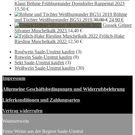
war:
ist:
Klaus Böhme Frühburgunder Dorndorfer Rappental 2023
14,00 €
11,90 €.
15,50
€
Böhme
Ursprünglich
Aktue
und Töchter Weißburgunder BG51 2019
30,00
€
24,90
€
Preis
Preis
Gussek Grüner
war:
ist:
Silvaner Muschelkalk 2023
14,40
€
30,00 €
24,90 
Frölich-Hake
Riesling Muschelkalk 2022
12,50
€
Roséwein Saale-Unstrut kaufen
(3)
Rotwein Saale-Unstrut kaufen
(9)
Sekt Saale-Unstrut kaufen
(3)
Weißwein Saale-Unstrut kaufen
(30)
Impressum
Allgemeine Geschäftsbedingungen und Widerrufsbelehrung
Lieferkonditionen und Zahlungsarten
Vertrag widerrufen
Wannseewein
Feine Weine aus der Region Saale-Unstrut