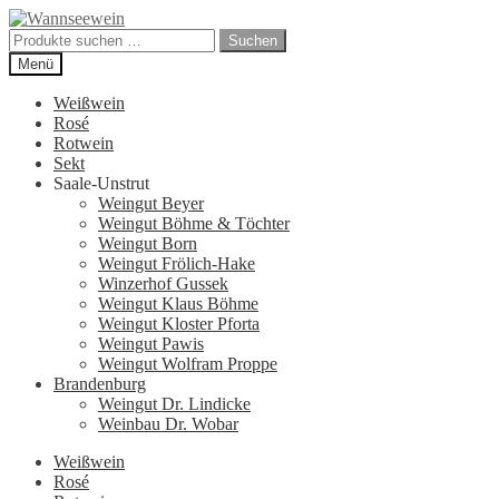
Zur
Zum
Navigation
Inhalt
Suchen
Suchen
springen
springen
nach:
Menü
Weißwein
Rosé
Rotwein
Sekt
Saale-Unstrut
Weingut Beyer
Weingut Böhme & Töchter
Weingut Born
Weingut Frölich-Hake
Winzerhof Gussek
Weingut Klaus Böhme
Weingut Kloster Pforta
Weingut Pawis
Weingut Wolfram Proppe
Brandenburg
Weingut Dr. Lindicke
Weinbau Dr. Wobar
Weißwein
Rosé