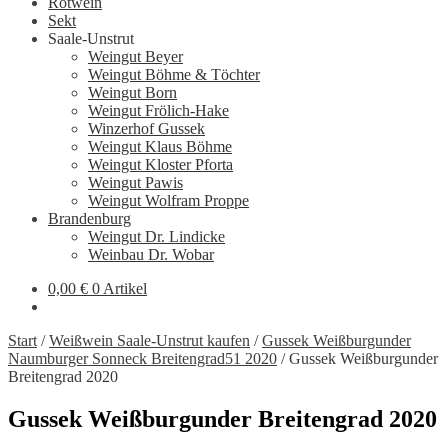
Rotwein
Sekt
Saale-Unstrut
Weingut Beyer
Weingut Böhme & Töchter
Weingut Born
Weingut Frölich-Hake
Winzerhof Gussek
Weingut Klaus Böhme
Weingut Kloster Pforta
Weingut Pawis
Weingut Wolfram Proppe
Brandenburg
Weingut Dr. Lindicke
Weinbau Dr. Wobar
0,00
€
0 Artikel
Start
/
Weißwein Saale-Unstrut kaufen
/
Gussek Weißburgunder
Naumburger Sonneck Breitengrad51 2020
/
Gussek Weißburgunder
Breitengrad 2020
Gussek Weißburgunder Breitengrad 2020