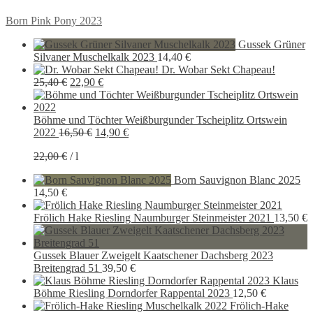
Beitragsnavigation
Vorheriger
Born Pink Pony 2023
Beitrag:
Gussek Grüner
Silvaner Muschelkalk 2023
14,40
€
Dr. Wobar Sekt Chapeau!
Ursprünglicher
Aktueller
25,40
€
22,90
€
Preis
Preis
war:
ist:
25,40 €
22,90 €.
Böhme und Töchter Weißburgunder Tscheiplitz Ortswein
Ursprünglicher
Aktueller
2022
16,50
€
14,90
€
Preis
Preis
22,00
€
/
l
war:
ist:
16,50 €
14,90 €.
Born Sauvignon Blanc 2025
14,50
€
Frölich Hake Riesling Naumburger Steinmeister 2021
13,50
€
Gussek Blauer Zweigelt Kaatschener Dachsberg 2023
Breitengrad 51
39,50
€
Klaus
Böhme Riesling Dorndorfer Rappental 2023
12,50
€
Frölich-Hake