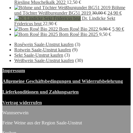
Riesling Muschelkalk 2022
12,50
€
Böhme
Ursprünglich
Aktue
und Töchter Weißburgunder BG51 2019
30,00
€
24,90
€
Preis
Preis
Dr. Lindicke Sekt
war:
ist:
Fridericus brut
22,90
€
30,00 €
Ursprüngli
24,90 
Aktu
Born Rosé Bio 2022
9,90
€
5,90
€
Preis
Preis
Born Rosé Bio 2025
9,50
€
war:
ist:
Roséwein Saale-Unstrut kaufen
(3)
9,90 €
5,90
Rotwein Saale-Unstrut kaufen
(9)
Sekt Saale-Unstrut kaufen
(3)
Weißwein Saale-Unstrut kaufen
(30)
Impressum
Allgemeine Geschäftsbedingungen und Widerrufsbelehrung
Lieferkonditionen und Zahlungsarten
Vertrag widerrufen
Wannseewein
Feine Weine aus der Region Saale-Unstrut
Suchen