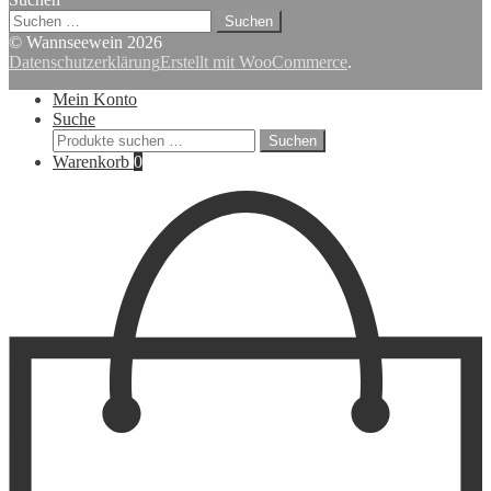
Suchen
nach:
© Wannseewein 2026
Datenschutzerklärung
Erstellt mit WooCommerce
.
Mein Konto
Suche
Suchen
Suchen
nach:
Warenkorb
0