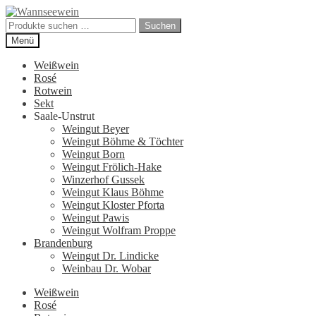
Zur
Zum
Navigation
Inhalt
Suchen
Suchen
springen
springen
nach:
Menü
Weißwein
Rosé
Rotwein
Sekt
Saale-Unstrut
Weingut Beyer
Weingut Böhme & Töchter
Weingut Born
Weingut Frölich-Hake
Winzerhof Gussek
Weingut Klaus Böhme
Weingut Kloster Pforta
Weingut Pawis
Weingut Wolfram Proppe
Brandenburg
Weingut Dr. Lindicke
Weinbau Dr. Wobar
Weißwein
Rosé