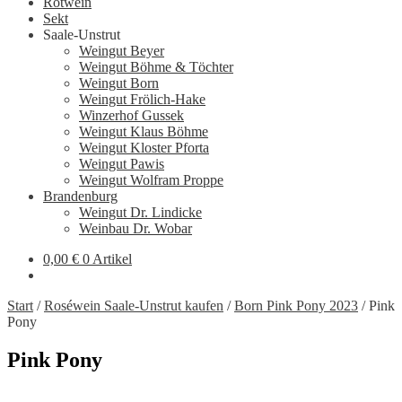
Rotwein
Sekt
Saale-Unstrut
Weingut Beyer
Weingut Böhme & Töchter
Weingut Born
Weingut Frölich-Hake
Winzerhof Gussek
Weingut Klaus Böhme
Weingut Kloster Pforta
Weingut Pawis
Weingut Wolfram Proppe
Brandenburg
Weingut Dr. Lindicke
Weinbau Dr. Wobar
0,00
€
0 Artikel
Start
/
Roséwein Saale-Unstrut kaufen
/
Born Pink Pony 2023
/
Pink
Pony
Pink Pony