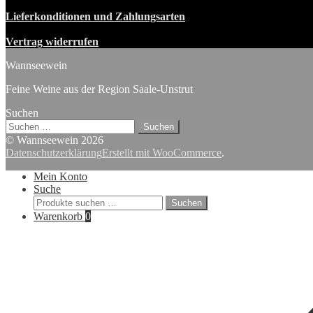
Lieferkonditionen und Zahlungsarten
Vertrag widerrufen
Wannseewein
Feine Weine aus der Region Saale-Unstrut
Suchen
Suchen
nach:
© Wannseewein 2026
Datenschutzerklärung
Erstellt mit WooCommerce
.
Mein Konto
Suche
Suchen
Suchen
nach:
Warenkorb
0