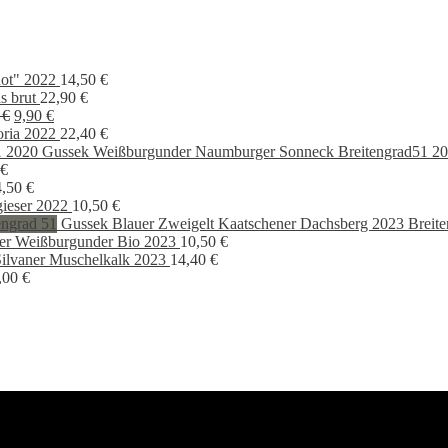
ot" 2022
14,50
€
s brut
22,90
€
Ursprünglicher
Aktueller
0
€
9,90
€
Preis
Preis
oria 2022
22,40
€
war:
ist:
Gussek Weißburgunder Naumburger Sonneck Breitengrad51 2
13,90 €
9,90 €.
€
4,50
€
gieser 2022
10,50
€
Gussek Blauer Zweigelt Kaatschener Dachsberg 2023 Breite
er Weißburgunder Bio 2023
10,50
€
ilvaner Muschelkalk 2023
14,40
€
,00
€