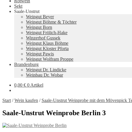
Rotwein
Sekt
Saale-Unstrut
Weingut Beyer
Weingut Böhme & Töchter
Weingut Born
Weingut Frölich-Hake
Winzerhof Gussek
Weingut Klaus Böhme
Weingut Kloster Pforta
Weingut Pawis
Weingut Wolfram Proppe
Brandenburg
Weingut Dr. Lindicke
Weinbau Dr. Wobar
0,00
€
0 Artikel
Start
/
Wein kaufen
/
Saale-Unstrut Weinprobe mit dem Mövenpick 
Saale-Unstrut Weinprobe Berlin 3