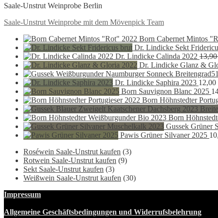
Saale-Unstrut Weinprobe Berlin
Beitragsnavigation
Vorheriger
Saale-Unstrut Weinprobe mit dem Mövenpick Team
Beitrag:
Born Cabernet Mintos "R
Dr. Lindicke Sekt Fridericu
Dr. Lindicke Calinda 2022
13,9
Dr. Lindicke Glanz & Gl
Dr. Lindicke Saphira 2023
12,00
Born Sauvignon Blanc 2025
1
Born Höhnstedter Portu
Born Höhnstedt
Gussek Grüner S
Pawis Grüner Silvaner 2025
10
Roséwein Saale-Unstrut kaufen
(3)
Rotwein Saale-Unstrut kaufen
(9)
Sekt Saale-Unstrut kaufen
(3)
Weißwein Saale-Unstrut kaufen
(30)
Impressum
Allgemeine Geschäftsbedingungen und Widerrufsbelehrung