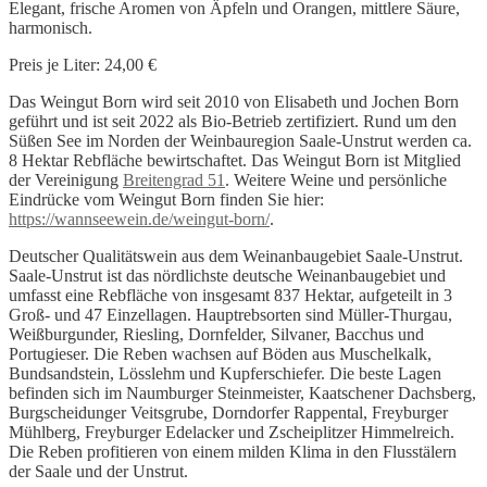
Elegant, frische Aromen von Äpfeln und Orangen, mittlere Säure,
harmonisch.
Preis je Liter: 24,00 €
Das Weingut Born wird seit 2010 von Elisabeth und Jochen Born
geführt und ist seit 2022 als Bio-Betrieb zertifiziert. Rund um den
Süßen See im Norden der Weinbauregion Saale-Unstrut werden ca.
8 Hektar Rebfläche bewirtschaftet. Das Weingut Born ist Mitglied
der Vereinigung
Breitengrad 51
. Weitere Weine und persönliche
Eindrücke vom Weingut Born finden Sie hier:
https://wannseewein.de/weingut-born/
.
Deutscher Qualitätswein aus dem Weinanbaugebiet Saale-Unstrut.
Saale-Unstrut ist das nördlichste deutsche Weinanbaugebiet und
umfasst eine Rebfläche von insgesamt 837 Hektar, aufgeteilt in 3
Groß- und 47 Einzellagen. Hauptrebsorten sind Müller-Thurgau,
Weißburgunder, Riesling, Dornfelder, Silvaner, Bacchus und
Portugieser. Die Reben wachsen auf Böden aus Muschelkalk,
Bundsandstein, Lösslehm und Kupferschiefer. Die beste Lagen
befinden sich im Naumburger Steinmeister, Kaatschener Dachsberg,
Burgscheidunger Veitsgrube, Dorndorfer Rappental, Freyburger
Mühlberg, Freyburger Edelacker und Zscheiplitzer Himmelreich.
Die Reben profitieren von einem milden Klima in den Flusstälern
der Saale und der Unstrut.