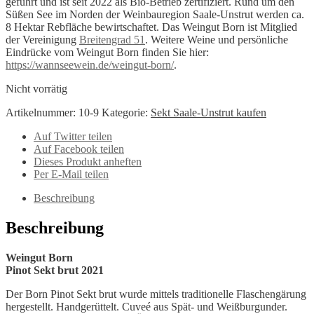
geführt und ist seit 2022 als Bio-Betrieb zertifiziert. Rund um den
Süßen See im Norden der Weinbauregion Saale-Unstrut werden ca.
8 Hektar Rebfläche bewirtschaftet. Das Weingut Born ist Mitglied
der Vereinigung
Breitengrad 51
. Weitere Weine und persönliche
Eindrücke vom Weingut Born finden Sie hier:
https://wannseewein.de/weingut-born/
.
Nicht vorrätig
Artikelnummer:
10-9
Kategorie:
Sekt Saale-Unstrut kaufen
Auf Twitter teilen
Auf Facebook teilen
Dieses Produkt anheften
Per E-Mail teilen
Beschreibung
Beschreibung
Weingut Born
Pinot Sekt brut 2021
Der Born Pinot Sekt brut wurde mittels traditionelle Flaschengärung
hergestellt. Handgerüttelt. Cuveé aus Spät- und Weißburgunder.