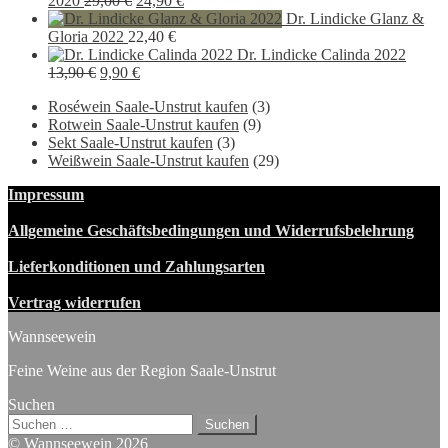
2020
29,00
€
24,90
€
Preis
Preis
Dr. Lindicke Glanz &
war:
ist:
Gloria 2022
22,40
€
29,00 €
24,90 €.
Dr. Lindicke Calinda 2022
Ursprünglicher
Aktueller
13,90
€
9,90
€
Preis
Preis
Roséwein Saale-Unstrut kaufen
(3)
war:
ist:
Rotwein Saale-Unstrut kaufen
(9)
13,90 €
9,90 €.
Sekt Saale-Unstrut kaufen
(3)
Weißwein Saale-Unstrut kaufen
(29)
Impressum
Allgemeine Geschäftsbedingungen und Widerrufsbelehrung
Lieferkonditionen und Zahlungsarten
Vertrag widerrufen
Wannseewein
Feine Weine aus der Region Saale-Unstrut
Suchen
Suchen
nach:
© Wannseewein 2026