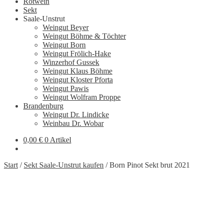
Rotwein
Sekt
Saale-Unstrut
Weingut Beyer
Weingut Böhme & Töchter
Weingut Born
Weingut Frölich-Hake
Winzerhof Gussek
Weingut Klaus Böhme
Weingut Kloster Pforta
Weingut Pawis
Weingut Wolfram Proppe
Brandenburg
Weingut Dr. Lindicke
Weinbau Dr. Wobar
0,00
€
0 Artikel
Start
/
Sekt Saale-Unstrut kaufen
/
Born Pinot Sekt brut 2021