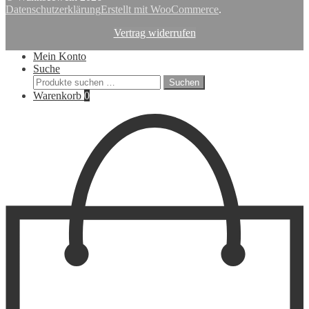
Datenschutzerklärung
Erstellt mit WooCommerce
.
Vertrag widerrufen
Mein Konto
Suche
Suchen
Suchen
nach:
Warenkorb
0