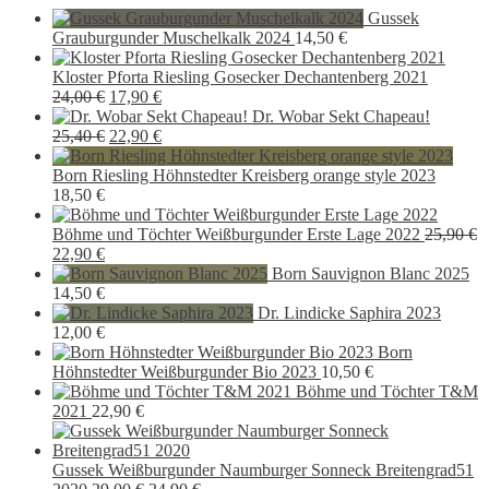
Gussek
Grauburgunder Muschelkalk 2024
14,50
€
Kloster Pforta Riesling Gosecker Dechantenberg 2021
Ursprünglicher
Aktueller
24,00
€
17,90
€
Preis
Preis
Dr. Wobar Sekt Chapeau!
war:
Ursprünglicher
ist:
Aktueller
25,40
€
22,90
€
24,00 €
Preis
17,90 €.
Preis
war:
ist:
Born Riesling Höhnstedter Kreisberg orange style 2023
25,40 €
22,90 €.
18,50
€
Böhme und Töchter Weißburgunder Erste Lage 2022
25,90
€
Ursprünglicher
Aktueller
22,90
€
Preis
Preis
Born Sauvignon Blanc 2025
war:
ist:
14,50
€
25,90 €
22,90 €.
Dr. Lindicke Saphira 2023
12,00
€
Born
Höhnstedter Weißburgunder Bio 2023
10,50
€
Böhme und Töchter T&M
2021
22,90
€
Gussek Weißburgunder Naumburger Sonneck Breitengrad51
Ursprünglicher
Aktueller