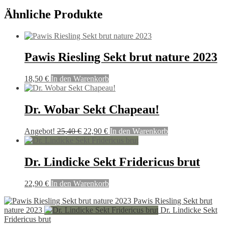
Ähnliche Produkte
Pawis Riesling Sekt brut nature 2023
18,50
€
In den Warenkorb
Dr. Wobar Sekt Chapeau!
Ursprünglicher
Aktueller
Angebot!
25,40
€
22,90
€
In den Warenkorb
Preis
Preis
war:
ist:
25,40 €
22,90 €.
Dr. Lindicke Sekt Fridericus brut
22,90
€
In den Warenkorb
Pawis Riesling Sekt brut
nature 2023
Dr. Lindicke Sekt
Fridericus brut