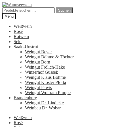
Zur
Zum
Navigation
Inhalt
Suchen
Suchen
springen
springen
nach:
Menü
Weißwein
Rosé
Rotwein
Sekt
Saale-Unstrut
Weingut Beyer
Weingut Böhme & Töchter
Weingut Born
Weingut Frölich-Hake
Winzerhof Gussek
Weingut Klaus Böhme
Weingut Kloster Pforta
Weingut Pawis
Weingut Wolfram Proppe
Brandenburg
Weingut Dr. Lindicke
Weinbau Dr. Wobar
Weißwein
Rosé