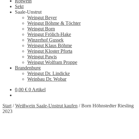
Rotwein
Sekt
Saale-Unstrut
Weingut Beyer
Weingut Böhme & Töchter
Weingut Born
Weingut Frölich-Hake
Winzerhof Gussek
Weingut Klaus Böhme
Weingut Kloster Pforta
Weingut Pawis
Weingut Wolfram Proppe
Brandenburg
Weingut Dr. Lindicke
Weinbau Dr. Wobar
0,00
€
0 Artikel
Start
/
Weißwein Saale-Unstrut kaufen
/
Born Höhnstedter Riesling
2023