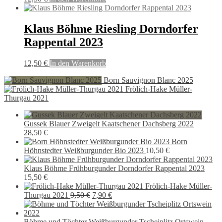
Klaus Böhme Riesling Dorndorfer
Rappental 2023
12,50
€
In den Warenkorb
Born Sauvignon Blanc 2025
Frölich-Hake Müller-
Thurgau 2021
Gussek Blauer Zweigelt Kaatschener Dachsberg 2022
28,50
€
Born
Höhnstedter Weißburgunder Bio 2023
10,50
€
Klaus Böhme Frühburgunder Dorndorfer Rappental 2023
15,50
€
Frölich-Hake Müller-
Ursprünglicher
Aktueller
Thurgau 2021
9,50
€
7,90
€
Preis
Preis
war:
ist:
9,50 €
7,90 €.
Böhme und Töchter Weißburgunder Tscheiplitz Ortswein