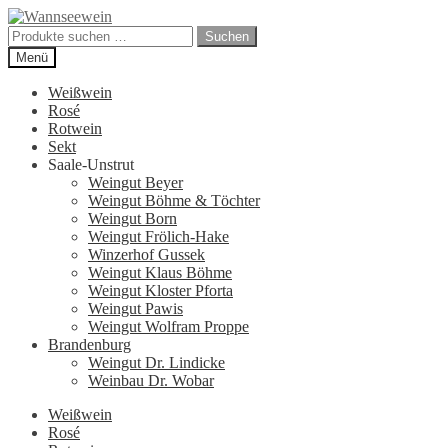
Zur
Zum
Navigation
Inhalt
Suchen
Suchen
springen
springen
nach:
Menü
Weißwein
Rosé
Rotwein
Sekt
Saale-Unstrut
Weingut Beyer
Weingut Böhme & Töchter
Weingut Born
Weingut Frölich-Hake
Winzerhof Gussek
Weingut Klaus Böhme
Weingut Kloster Pforta
Weingut Pawis
Weingut Wolfram Proppe
Brandenburg
Weingut Dr. Lindicke
Weinbau Dr. Wobar
Weißwein
Rosé