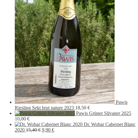
Pawis
Riesling Sekt brut nature 2023
18,50
€
Pawis Grüner Silvaner 2025
10,00
€
Dr. Wobar Cabernet Blanc
Ursprünglicher
Aktueller
2020
15,40
€
9,90
€
Preis
Preis