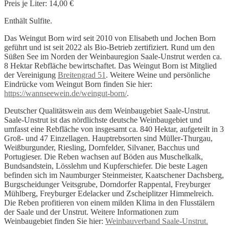
Preis je Liter: 14,00 €
Enthält Sulfite.
Das Weingut Born wird seit 2010 von Elisabeth und Jochen Born
geführt und ist seit 2022 als Bio-Betrieb zertifiziert. Rund um den
Süßen See im Norden der Weinbauregion Saale-Unstrut werden ca.
8 Hektar Rebfläche bewirtschaftet. Das Weingut Born ist Mitglied
der Vereinigung
Breitengrad 51
. Weitere Weine und persönliche
Eindrücke vom Weingut Born finden Sie hier:
https://wannseewein.de/weingut-born/
.
Deutscher Qualitätswein aus dem Weinbaugebiet Saale-Unstrut.
Saale-Unstrut ist das nördlichste deutsche Weinbaugebiet und
umfasst eine Rebfläche von insgesamt ca. 840 Hektar, aufgeteilt in 3
Groß- und 47 Einzellagen. Hauptrebsorten sind Müller-Thurgau,
Weißburgunder, Riesling, Dornfelder, Silvaner, Bacchus und
Portugieser. Die Reben wachsen auf Böden aus Muschelkalk,
Bundsandstein, Lösslehm und Kupferschiefer. Die beste Lagen
befinden sich im Naumburger Steinmeister, Kaatschener Dachsberg,
Burgscheidunger Veitsgrube, Dorndorfer Rappental, Freyburger
Mühlberg, Freyburger Edelacker und Zscheiplitzer Himmelreich.
Die Reben profitieren von einem milden Klima in den Flusstälern
der Saale und der Unstrut. Weitere Informationen zum
Weinbaugebiet finden Sie hier:
Weinbauverband Saale-Unstrut.