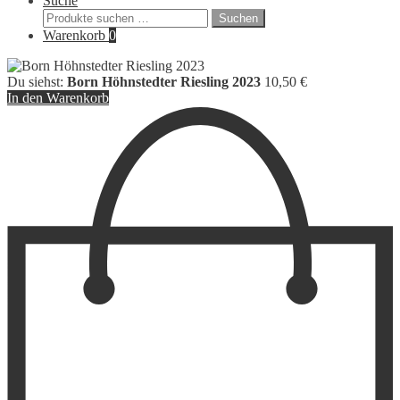
Suche
Suchen
Suchen
nach:
Warenkorb
0
Du siehst:
Born Höhnstedter Riesling 2023
10,50
€
In den Warenkorb