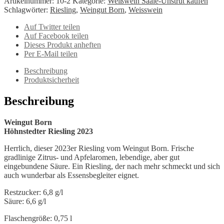
Artikelnummer:
10-2
Kategorie:
Weißwein Saale-Unstrut kaufen
2023
Schlagwörter:
Riesling
,
Weingut Born
,
Weisswein
Menge
Auf Twitter teilen
Auf Facebook teilen
Dieses Produkt anheften
Per E-Mail teilen
Beschreibung
Produktsicherheit
Beschreibung
Weingut Born
Höhnstedter Riesling 2023
Herrlich, dieser 2023er Riesling vom Weingut Born. Frische
gradlinige Zitrus- und Apfelaromen, lebendige, aber gut
eingebundene Säure. Ein Riesling, der nach mehr schmeckt und sich
auch wunderbar als Essensbegleiter eignet.
Restzucker: 6,8 g/l
Säure: 6,6 g/l
Flaschengröße: 0,75 l