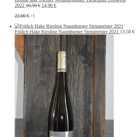
Ursprünglicher
Aktueller
2022
16,50
€
14,90
€
Preis
Preis
22,00
€
/
l
war:
ist:
16,50 €
14,90 €.
Frölich Hake Riesling Naumburger Steinmeister 2021
13,50
€