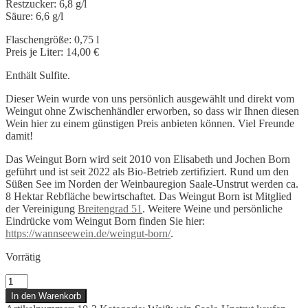
Restzucker: 6,8 g/l
Säure: 6,6 g/l
Flaschengröße: 0,75 l
Preis je Liter: 14,00 €
Enthält Sulfite.
Dieser Wein wurde von uns persönlich ausgewählt und direkt vom
Weingut ohne Zwischenhändler erworben, so dass wir Ihnen diesen
Wein hier zu einem günstigen Preis anbieten können. Viel Freunde
damit!
Das Weingut Born wird seit 2010 von Elisabeth und Jochen Born
geführt und ist seit 2022 als Bio-Betrieb zertifiziert. Rund um den
Süßen See im Norden der Weinbauregion Saale-Unstrut werden ca.
8 Hektar Rebfläche bewirtschaftet. Das Weingut Born ist Mitglied
der Vereinigung
Breitengrad 51
. Weitere Weine und persönliche
Eindrücke vom Weingut Born finden Sie hier:
https://wannseewein.de/weingut-born/
.
Vorrätig
Born
Höhnstedter
In den Warenkorb
Riesling