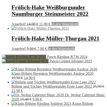
30,00 €
24,90 €.
Frölich-Hake Weißburgunder
Naumburger Steinmeister 2022
Ursprünglicher
Aktueller
Angebot!
14,00
€
11,90
€
In den Warenkorb
Preis
Preis
war:
ist:
14,00 €
11,90 €.
Frölich-Hake Müller-Thurgau 2021
Ursprünglicher
Aktueller
Angebot!
9,50
€
7,90
€
In den Warenkorb
Preis
Preis
Pawis Riesling R736 2024
war:
ist:
Pawis Grüner Silvaner 2025
9,50 €
7,90 €.
Klaus Böhme Bergstern Weißburgunder Auslese 2020
Ursprünglicher
Aktueller
19,50
€
14,90
€
Preis
Preis
war:
ist:
Böhme und Töchter Weißburgunder Erste Lage 2022
25,90
€
Ursprünglicher
Aktueller
19,50 €
14,90 €.
22,90
€
Preis
Preis
Dr. Wobar Cabernet Blanc
war:
ist:
Ursprünglicher
Aktueller
2020
15,40
€
9,90
€
25,90 €
22,90 €.
Preis
Preis
Klaus Böhme