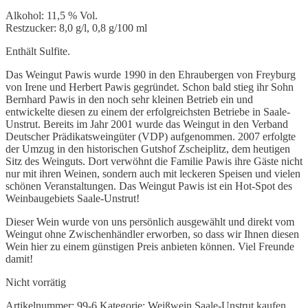
Alkohol: 11,5 % Vol.
Restzucker: 8,0 g/l, 0,8 g/100 ml
Enthält Sulfite.
Das Weingut Pawis wurde 1990 in den Ehraubergen von Freyburg
von Irene und Herbert Pawis gegründet. Schon bald stieg ihr Sohn
Bernhard Pawis in den noch sehr kleinen Betrieb ein und
entwickelte diesen zu einem der erfolgreichsten Betriebe in Saale-
Unstrut. Bereits im Jahr 2001 wurde das Weingut in den Verband
Deutscher Prädikatsweingüter (VDP) aufgenommen. 2007 erfolgte
der Umzug in den historischen Gutshof Zscheiplitz, dem heutigen
Sitz des Weinguts. Dort verwöhnt die Familie Pawis ihre Gäste nicht
nur mit ihren Weinen, sondern auch mit leckeren Speisen und vielen
schönen Veranstaltungen. Das Weingut Pawis ist ein Hot-Spot des
Weinbaugebiets Saale-Unstrut!
Dieser Wein wurde von uns persönlich ausgewählt und direkt vom
Weingut ohne Zwischenhändler erworben, so dass wir Ihnen diesen
Wein hier zu einem günstigen Preis anbieten können. Viel Freunde
damit!
Nicht vorrätig
Artikelnummer:
99-6
Kategorie:
Weißwein Saale-Unstrut kaufen