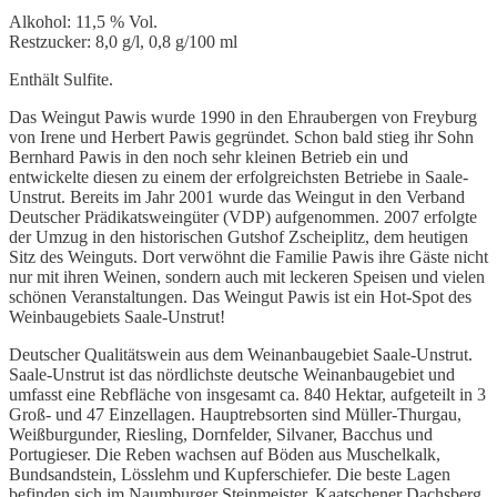
Alkohol: 11,5 % Vol.
Restzucker: 8,0 g/l, 0,8 g/100 ml
Enthält Sulfite.
Das Weingut Pawis wurde 1990 in den Ehraubergen von Freyburg
von Irene und Herbert Pawis gegründet. Schon bald stieg ihr Sohn
Bernhard Pawis in den noch sehr kleinen Betrieb ein und
entwickelte diesen zu einem der erfolgreichsten Betriebe in Saale-
Unstrut. Bereits im Jahr 2001 wurde das Weingut in den Verband
Deutscher Prädikatsweingüter (VDP) aufgenommen. 2007 erfolgte
der Umzug in den historischen Gutshof Zscheiplitz, dem heutigen
Sitz des Weinguts. Dort verwöhnt die Familie Pawis ihre Gäste nicht
nur mit ihren Weinen, sondern auch mit leckeren Speisen und vielen
schönen Veranstaltungen. Das Weingut Pawis ist ein Hot-Spot des
Weinbaugebiets Saale-Unstrut!
Deutscher Qualitätswein aus dem Weinanbaugebiet Saale-Unstrut.
Saale-Unstrut ist das nördlichste deutsche Weinanbaugebiet und
umfasst eine Rebfläche von insgesamt ca. 840 Hektar, aufgeteilt in 3
Groß- und 47 Einzellagen. Hauptrebsorten sind Müller-Thurgau,
Weißburgunder, Riesling, Dornfelder, Silvaner, Bacchus und
Portugieser. Die Reben wachsen auf Böden aus Muschelkalk,
Bundsandstein, Lösslehm und Kupferschiefer. Die beste Lagen
befinden sich im Naumburger Steinmeister, Kaatschener Dachsberg,