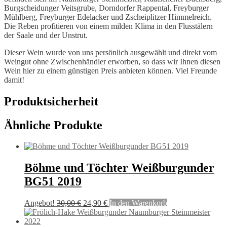
Burgscheidunger Veitsgrube, Dorndorfer Rappental, Freyburger
Mühlberg, Freyburger Edelacker und Zscheiplitzer Himmelreich.
Die Reben profitieren von einem milden Klima in den Flusstälern
der Saale und der Unstrut.
Dieser Wein wurde von uns persönlich ausgewählt und direkt vom
Weingut ohne Zwischenhändler erworben, so dass wir Ihnen diesen
Wein hier zu einem günstigen Preis anbieten können. Viel Freunde
damit!
Produktsicherheit
Ähnliche Produkte
Böhme und Töchter Weißburgunder
BG51 2019
Ursprünglicher
Aktueller
Angebot!
30,00
€
24,90
€
In den Warenkorb
Preis
Preis
war:
ist: