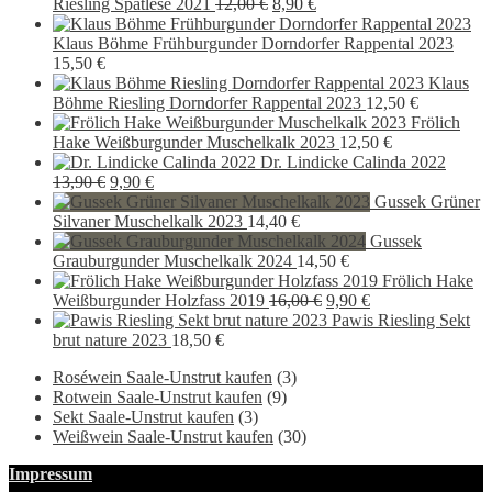
war:
ist:
Ursprünglicher
Aktueller
Riesling Spätlese 2021
12,00
€
8,90
€
15,40 €
9,90 €.
Preis
Preis
war:
ist:
Klaus Böhme Frühburgunder Dorndorfer Rappental 2023
12,00 €
8,90 €.
15,50
€
Klaus
Böhme Riesling Dorndorfer Rappental 2023
12,50
€
Frölich
Hake Weißburgunder Muschelkalk 2023
12,50
€
Dr. Lindicke Calinda 2022
Ursprünglicher
Aktueller
13,90
€
9,90
€
Preis
Preis
Gussek Grüner
war:
ist:
Silvaner Muschelkalk 2023
14,40
€
13,90 €
9,90 €.
Gussek
Grauburgunder Muschelkalk 2024
14,50
€
Frölich Hake
Ursprünglicher
Aktueller
Weißburgunder Holzfass 2019
16,00
€
9,90
€
Preis
Preis
Pawis Riesling Sekt
war:
ist:
brut nature 2023
18,50
€
16,00 €
9,90 €.
Roséwein Saale-Unstrut kaufen
(3)
Rotwein Saale-Unstrut kaufen
(9)
Sekt Saale-Unstrut kaufen
(3)
Weißwein Saale-Unstrut kaufen
(30)
Impressum