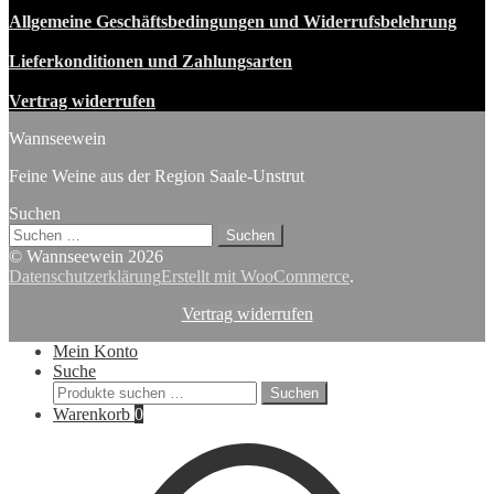
Allgemeine Geschäftsbedingungen und Widerrufsbelehrung
Lieferkonditionen und Zahlungsarten
Vertrag widerrufen
Wannseewein
Feine Weine aus der Region Saale-Unstrut
Suchen
Suchen
nach:
© Wannseewein 2026
Datenschutzerklärung
Erstellt mit WooCommerce
.
Vertrag widerrufen
Mein Konto
Suche
Suchen
Suchen
nach:
Warenkorb
0