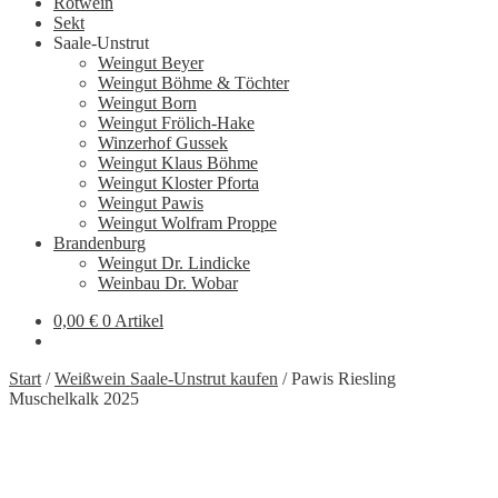
Rotwein
Sekt
Saale-Unstrut
Weingut Beyer
Weingut Böhme & Töchter
Weingut Born
Weingut Frölich-Hake
Winzerhof Gussek
Weingut Klaus Böhme
Weingut Kloster Pforta
Weingut Pawis
Weingut Wolfram Proppe
Brandenburg
Weingut Dr. Lindicke
Weinbau Dr. Wobar
0,00
€
0 Artikel
Start
/
Weißwein Saale-Unstrut kaufen
/
Pawis Riesling
Muschelkalk 2025