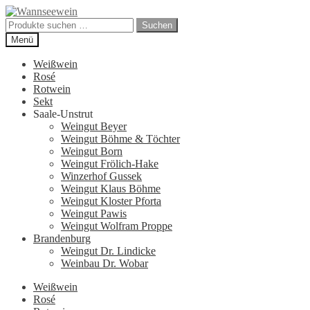
Zur
Zum
Navigation
Inhalt
Suchen
Suchen
springen
springen
nach:
Menü
Weißwein
Rosé
Rotwein
Sekt
Saale-Unstrut
Weingut Beyer
Weingut Böhme & Töchter
Weingut Born
Weingut Frölich-Hake
Winzerhof Gussek
Weingut Klaus Böhme
Weingut Kloster Pforta
Weingut Pawis
Weingut Wolfram Proppe
Brandenburg
Weingut Dr. Lindicke
Weinbau Dr. Wobar
Weißwein
Rosé