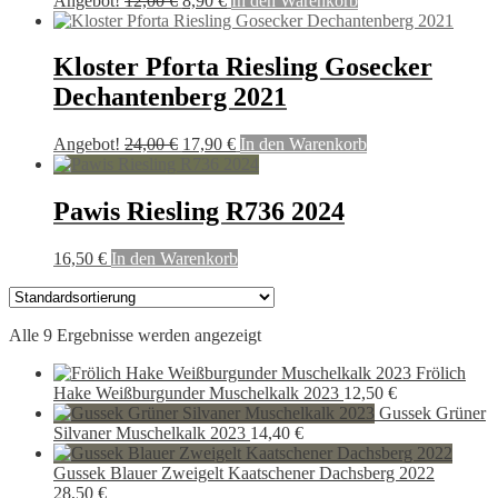
Angebot!
12,00
€
8,90
€
In den Warenkorb
Preis
Preis
war:
ist:
12,00 €
8,90 €.
Kloster Pforta Riesling Gosecker
Dechantenberg 2021
Ursprünglicher
Aktueller
Angebot!
24,00
€
17,90
€
In den Warenkorb
Preis
Preis
war:
ist:
24,00 €
17,90 €.
Pawis Riesling R736 2024
16,50
€
In den Warenkorb
Alle 9 Ergebnisse werden angezeigt
Frölich
Hake Weißburgunder Muschelkalk 2023
12,50
€
Gussek Grüner
Silvaner Muschelkalk 2023
14,40
€
Gussek Blauer Zweigelt Kaatschener Dachsberg 2022
28,50
€