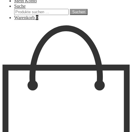
Mein Konto
Suche
Suchen
Suchen
nach:
Warenkorb
0