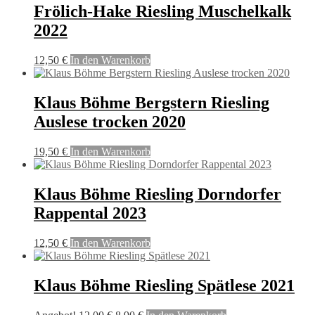
Frölich-Hake Riesling Muschelkalk
2022
12,50
€
In den Warenkorb
Klaus Böhme Bergstern Riesling
Auslese trocken 2020
19,50
€
In den Warenkorb
Klaus Böhme Riesling Dorndorfer
Rappental 2023
12,50
€
In den Warenkorb
Klaus Böhme Riesling Spätlese 2021
Ursprünglicher
Aktueller