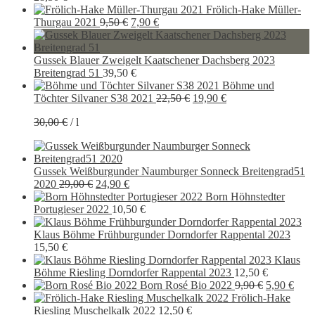
Frölich-Hake Müller-
Ursprünglicher
Aktueller
Thurgau 2021
9,50
€
7,90
€
Preis
Preis
war:
ist:
9,50 €
7,90 €.
Gussek Blauer Zweigelt Kaatschener Dachsberg 2023
Breitengrad 51
39,50
€
Böhme und
Ursprünglicher
Aktueller
Töchter Silvaner S38 2021
22,50
€
19,90
€
Preis
Preis
30,00
€
/
l
war:
ist:
22,50 €
19,90 €.
Gussek Weißburgunder Naumburger Sonneck Breitengrad51
Ursprünglicher
Aktueller
2020
29,00
€
24,90
€
Preis
Preis
Born Höhnstedter
war:
ist:
Portugieser 2022
10,50
€
29,00 €
24,90 €.
Klaus Böhme Frühburgunder Dorndorfer Rappental 2023
15,50
€
Klaus
Böhme Riesling Dorndorfer Rappental 2023
12,50
€
Ursprüngli
Aktu
Born Rosé Bio 2022
9,90
€
5,90
€
Preis
Preis
Frölich-Hake
war:
ist:
Riesling Muschelkalk 2022
12,50
€