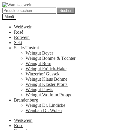
Zur
Zum
Navigation
Inhalt
Suchen
Suchen
springen
springen
nach:
Menü
Weißwein
Rosé
Rotwein
Sekt
Saale-Unstrut
Weingut Beyer
Weingut Böhme & Töchter
Weingut Born
Weingut Frölich-Hake
Winzerhof Gussek
Weingut Klaus Böhme
Weingut Kloster Pforta
Weingut Pawis
Weingut Wolfram Proppe
Brandenburg
Weingut Dr. Lindicke
Weinbau Dr. Wobar
Weißwein
Rosé