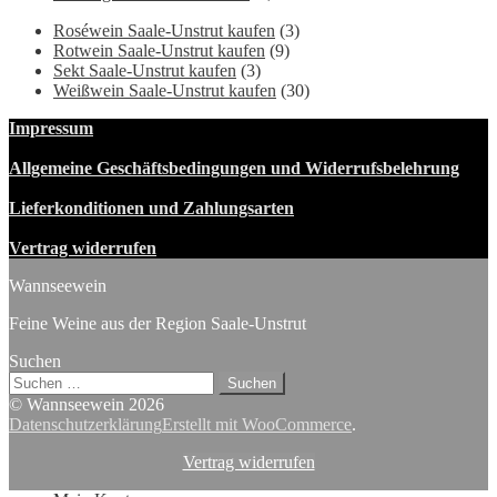
9,90 €
5,90
Roséwein Saale-Unstrut kaufen
(3)
Rotwein Saale-Unstrut kaufen
(9)
Sekt Saale-Unstrut kaufen
(3)
Weißwein Saale-Unstrut kaufen
(30)
Impressum
Allgemeine Geschäftsbedingungen und Widerrufsbelehrung
Lieferkonditionen und Zahlungsarten
Vertrag widerrufen
Wannseewein
Feine Weine aus der Region Saale-Unstrut
Suchen
Suchen
nach:
© Wannseewein 2026
Datenschutzerklärung
Erstellt mit WooCommerce
.
Vertrag widerrufen