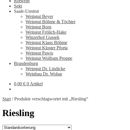
Rotwein
Sekt
Saale-Unstrut
Weingut Beyer
Weingut Böhme & Töchter
Weingut Born
Weingut Frölich-Hake
Winzerhof Gussek
Weingut Klaus Böhme
Weingut Kloster Pforta
Weingut Pawis
Weingut Wolfram Proppe
Brandenburg
Weingut Dr. Lindicke
Weinbau Dr. Wobar
0,00
€
0 Artikel
Start
/
Produkte verschlagwortet mit „Riesling“
Riesling