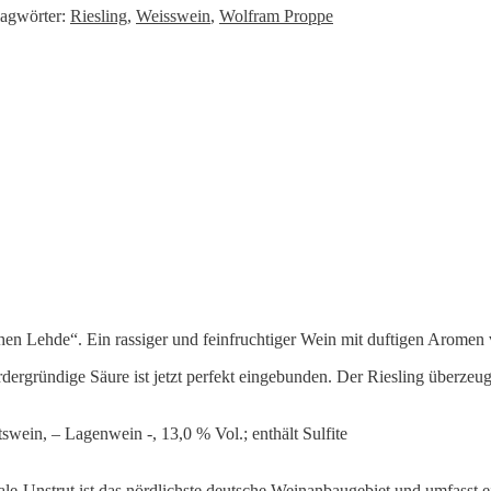
lagwörter:
Riesling
,
Weisswein
,
Wolfram Proppe
ohen Lehde“. Ein rassiger und feinfruchtiger Wein mit duftigen Aromen 
dergründige Säure ist jetzt perfekt eingebunden. Der Riesling überzeug
wein, – Lagenwein -, 13,0 % Vol.; enthält Sulfite
e-Unstrut ist das nördlichste deutsche Weinanbaugebiet und umfasst e