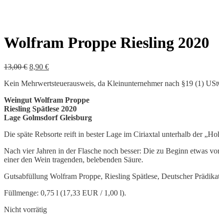
Wolfram Proppe Riesling 2020
Ursprünglicher
Aktueller
13,00
€
8,90
€
Preis
Preis
Kein Mehrwertsteuerausweis, da Kleinunternehmer nach §19 (1) US
war:
ist:
13,00 €
8,90 €.
Weingut Wolfram Proppe
Riesling Spätlese 2020
Lage Golmsdorf Gleisburg
Die späte Rebsorte reift in bester Lage im Ciriaxtal unterhalb der „H
Nach vier Jahren in der Flasche noch besser: Die zu Beginn etwas vor
einer den Wein tragenden, belebenden Säure.
Gutsabfüllung Wolfram Proppe, Riesling Spätlese, Deutscher Prädikats
Füllmenge:
0,75
l (17
,33 EUR
/ 1,00 l).
Nicht vorrätig