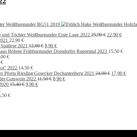
22
ter Weißburgunder BG51 2019
Ursprünglicher
Aktuell
 und Töchter Weißburgunder Erste Lage 2022
25,90
€
22,90
€
Preis
Preis
2021
22,90
€
Ursprünglicher
Aktueller
war:
ist:
 Spätlese 2021
12,00
€
8,90
€
Preis
Preis
25,90 €
22,90 €
aus Böhme Frühburgunder Dorndorfer Rappental 2023
15,50
€
war:
ist:
,00
€
12,00 €
8,90 €.
0
€
ot" 2022
14,50
€
Ursprünglich
Aktue
er Pforta Riesling Gosecker Dechantenberg 2021
24,00
€
17,90
€
Ursprünglicher
Aktueller
Preis
Preis
der Gutswein 2022
11,50
€
8,90
€
Ursprünglicher
Aktueller
Preis
Preis
war:
ist:
2020
15,40
€
9,90
€
Preis
Preis
war:
ist:
24,00 €
17,90
€
war:
ist:
11,50 €
8,90 €.
4,50
€
15,40 €
9,90 €.