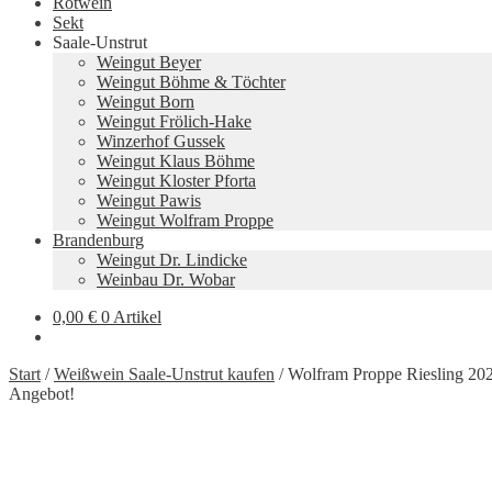
Rotwein
Sekt
Saale-Unstrut
Weingut Beyer
Weingut Böhme & Töchter
Weingut Born
Weingut Frölich-Hake
Winzerhof Gussek
Weingut Klaus Böhme
Weingut Kloster Pforta
Weingut Pawis
Weingut Wolfram Proppe
Brandenburg
Weingut Dr. Lindicke
Weinbau Dr. Wobar
0,00
€
0 Artikel
Start
/
Weißwein Saale-Unstrut kaufen
/
Wolfram Proppe Riesling 20
Angebot!