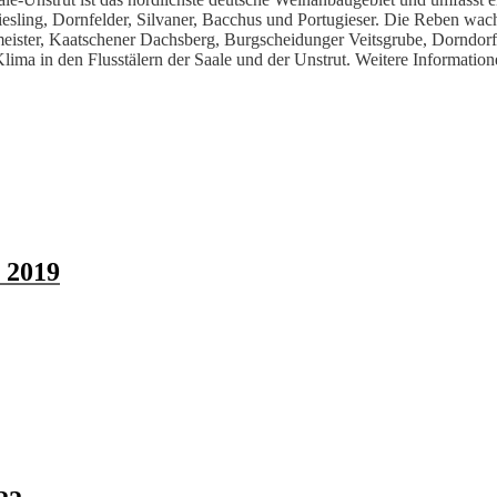
iesling, Dornfelder, Silvaner, Bacchus und Portugieser. Die Reben w
meister, Kaatschener Dachsberg, Burgscheidunger Veitsgrube, Dorndor
lima in den Flusstälern der Saale und der Unstrut. Weitere Informatio
 2019