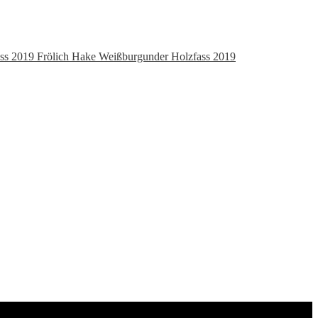
Frölich Hake Weißburgunder Holzfass 2019
er
.
er
ller
 €.