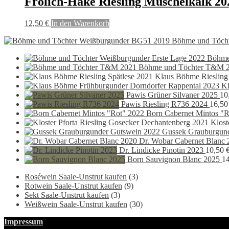
Frölich-Hake Riesling Muschelkalk 20
12,50
€
In den Warenkorb
Böhme und Töch
Böhme
Böhme und Töchter T&M 
Klaus Böhme Riesling
Kl
Pawis Grüner Silvaner 2025
10
Pawis Riesling R736 2024
16,5
Born Cabernet Mintos "R
Klost
Gussek Grauburgun
Dr. Wobar Cabernet Blanc 
Dr. Lindicke Pinotin 2023
10,50
Born Sauvignon Blanc 2025
1
Roséwein Saale-Unstrut kaufen
(3)
Rotwein Saale-Unstrut kaufen
(9)
Sekt Saale-Unstrut kaufen
(3)
Weißwein Saale-Unstrut kaufen
(30)
Impressum