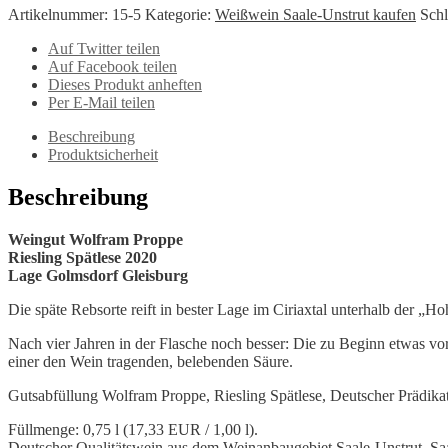
Artikelnummer:
15-5
Kategorie:
Weißwein Saale-Unstrut kaufen
Sch
Auf Twitter teilen
Auf Facebook teilen
Dieses Produkt anheften
Per E-Mail teilen
Beschreibung
Produktsicherheit
Beschreibung
Weingut Wolfram Proppe
Riesling Spätlese 2020
Lage Golmsdorf Gleisburg
Die späte Rebsorte reift in bester Lage im Ciriaxtal unterhalb der „H
Nach vier Jahren in der Flasche noch besser: Die zu Beginn etwas vor
einer den Wein tragenden, belebenden Säure.
Gutsabfüllung Wolfram Proppe, Riesling Spätlese, Deutscher Prädikats
Füllmenge:
0,75
l (17
,33 EUR
/ 1,00 l).
Deutscher Qualitätswein aus dem Weinanbaugebiet Saale-Unstrut. Saal