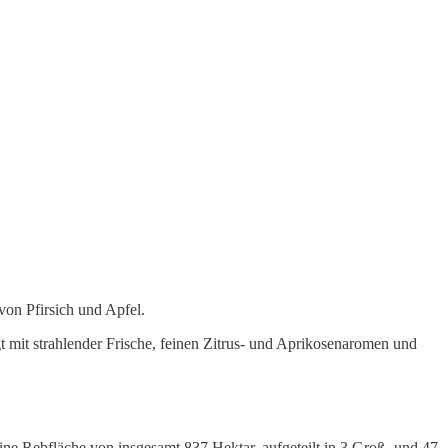
von Pfirsich und Apfel.
t mit strahlender Frische, feinen Zitrus- und Aprikosenaromen und
ine Rebfläche von insgesamt 837 Hektar, aufgeteilt in 3 Groß- und 47