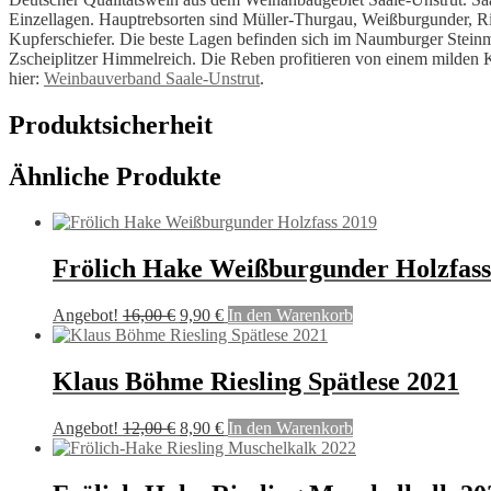
Einzellagen. Hauptrebsorten sind Müller-Thurgau, Weißburgunder, R
Kupferschiefer. Die beste Lagen befinden sich im Naumburger Stein
Zscheiplitzer Himmelreich. Die Reben profitieren von einem milden K
hier:
Weinbauverband Saale-Unstrut
.
Produktsicherheit
Ähnliche Produkte
Frölich Hake Weißburgunder Holzfass
Ursprünglicher
Aktueller
Angebot!
16,00
€
9,90
€
In den Warenkorb
Preis
Preis
war:
ist:
16,00 €
9,90 €.
Klaus Böhme Riesling Spätlese 2021
Ursprünglicher
Aktueller
Angebot!
12,00
€
8,90
€
In den Warenkorb
Preis
Preis
war:
ist:
12,00 €
8,90 €.