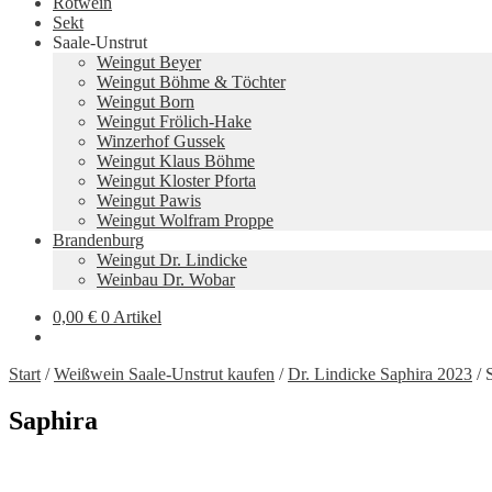
Rotwein
Sekt
Saale-Unstrut
Weingut Beyer
Weingut Böhme & Töchter
Weingut Born
Weingut Frölich-Hake
Winzerhof Gussek
Weingut Klaus Böhme
Weingut Kloster Pforta
Weingut Pawis
Weingut Wolfram Proppe
Brandenburg
Weingut Dr. Lindicke
Weinbau Dr. Wobar
0,00
€
0 Artikel
Start
/
Weißwein Saale-Unstrut kaufen
/
Dr. Lindicke Saphira 2023
/
Saphira