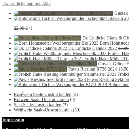
Beitragsnavigation
Vorheriger
Dr. Lindicke Saphira 2023
Beitrag:
Gussek 
22,00
€
/
l
Dr. Lindicke Glanz & Gl
Born Höhnstedt
Dr. Lindicke Calinda 2022
13,9
Frölich Ha
Frölich-Hake Müller-Th
Gussek Grüner S
Pawis Riesling R736 2024
16,5
Fröli
Pawis Riesling Sekt br
Böhme und
Roséwein Saale-Unstrut kaufen
(3)
Rotwein Saale-Unstrut kaufen
(9)
Sekt Saale-Unstrut kaufen
(3)
Weißwein Saale-Unstrut kaufen
(30)
Impressum