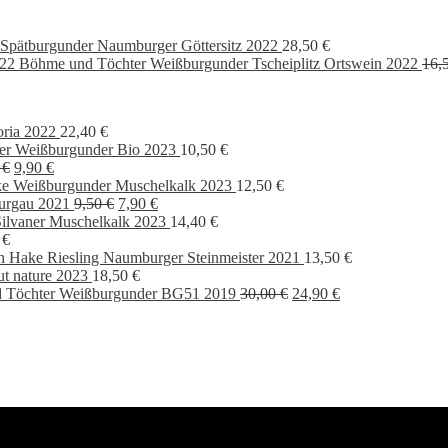
Spätburgunder Naumburger Göttersitz 2022
28,50
€
Böhme und Töchter Weißburgunder Tscheiplitz Ortswein 2022
16,
oria 2022
22,40
€
er Weißburgunder Bio 2023
10,50
€
Ursprünglicher
Aktueller
0
€
9,90
€
Preis
Preis
ke Weißburgunder Muschelkalk 2023
12,50
€
war:
ist:
Ursprünglicher
Aktueller
urgau 2021
9,50
€
7,90
€
13,90 €
9,90 €.
Preis
Preis
ilvaner Muschelkalk 2023
14,40
€
war:
ist:
0
€
9,50 €
7,90 €.
ch Hake Riesling Naumburger Steinmeister 2021
13,50
€
ut nature 2023
18,50
€
Ursprünglicher
Aktueller
 Töchter Weißburgunder BG51 2019
30,00
€
24,90
€
Preis
Preis
war:
ist:
30,00 €
24,90 €.