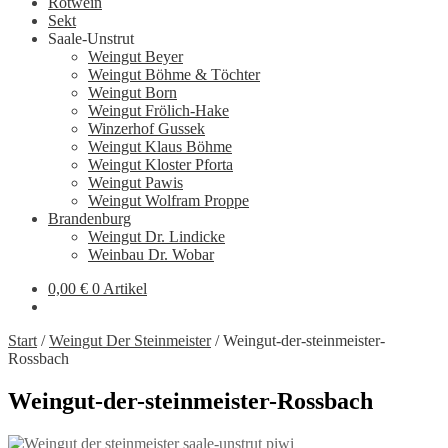
Rotwein
Sekt
Saale-Unstrut
Weingut Beyer
Weingut Böhme & Töchter
Weingut Born
Weingut Frölich-Hake
Winzerhof Gussek
Weingut Klaus Böhme
Weingut Kloster Pforta
Weingut Pawis
Weingut Wolfram Proppe
Brandenburg
Weingut Dr. Lindicke
Weinbau Dr. Wobar
0,00
€
0 Artikel
Start
/
Weingut Der Steinmeister
/
Weingut-der-steinmeister-
Rossbach
Weingut-der-steinmeister-Rossbach