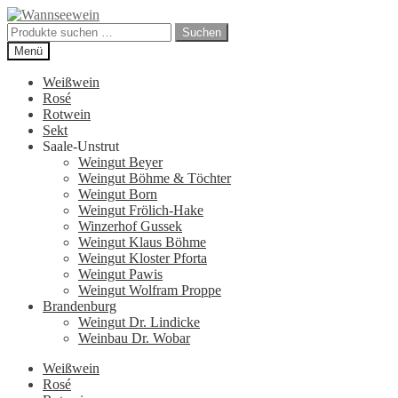
Zur
Zum
Navigation
Inhalt
Suchen
Suchen
springen
springen
nach:
Menü
Weißwein
Rosé
Rotwein
Sekt
Saale-Unstrut
Weingut Beyer
Weingut Böhme & Töchter
Weingut Born
Weingut Frölich-Hake
Winzerhof Gussek
Weingut Klaus Böhme
Weingut Kloster Pforta
Weingut Pawis
Weingut Wolfram Proppe
Brandenburg
Weingut Dr. Lindicke
Weinbau Dr. Wobar
Weißwein
Rosé