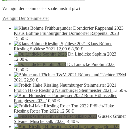
Weingut der steinmeister saale-unstrut piwi
Beitragsnavigation
Vorheriger
Weingut Der Steinmeister
Beitrag:
Klaus Böhme Frühburgunder Dorndorfer Rappental 2023
15,50
€
Klaus Böhme
Ursprünglicher
Aktueller
Riesling Spätlese 2021
12,00
€
8,90
€
Preis
Preis
Dr. Lindicke Saphira 2023
war:
ist:
12,00
€
12,00 €
8,90 €.
Dr. Lindicke Pinotin 2023
10,50
€
Böhme und Töchter T&M
2021
22,90
€
Frölich Hake Riesling Naumburger Steinmeister 2021
13,50
€
Born Höhnstedter
Portugieser 2022
10,50
€
Frölich-Hake
Riesling Roter Ton 2022
12,50
€
Gussek Grüner
Silvaner Muschelkalk 2023
14,40
€