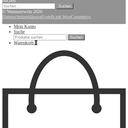
Suchen
Suchen
nach:
© Wannseewein 2026
Datenschutzerklärung
Erstellt mit WooCommerce
.
Mein Konto
Suche
Suchen
Suchen
nach:
Warenkorb
0