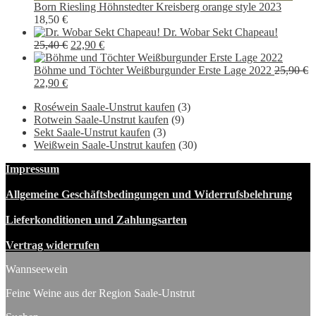
Born Riesling Höhnstedter Kreisberg orange style 2023
18,50
€
Dr. Wobar Sekt Chapeau!
Ursprünglicher
Aktueller
25,40
€
22,90
€
Preis
Preis
war:
ist:
Böhme und Töchter Weißburgunder Erste Lage 2022
25,90
€
Ursprünglicher
Aktueller
25,40 €
22,90 €.
22,90
€
Preis
Preis
Roséwein Saale-Unstrut kaufen
(3)
war:
ist:
Rotwein Saale-Unstrut kaufen
(9)
25,90 €
22,90 €.
Sekt Saale-Unstrut kaufen
(3)
Weißwein Saale-Unstrut kaufen
(30)
Impressum
Allgemeine Geschäftsbedingungen und Widerrufsbelehrung
Lieferkonditionen und Zahlungsarten
Vertrag widerrufen
Wannseewein
Feine Weine aus der Region Saale-Unstrut