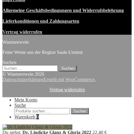
Allgemeine Geschäftsbedingungen und Widerrufsbelehrung
Lieferkonditionen und Zahlungsarten
Vertrag widerrufen
Wannseewein
Feine Weine aus der Region Saale-Unstrut
Suchen
Suchen
nach:
© Wannseewein 2026
Datenschutzerklärung
Erstellt mit WooCommerce
.
Vertrag widerrufen
Mein Konto
Suche
Suchen
Suchen
nach:
Warenkorb
0
Du siehst:
Dr. Lindicke Glanz & Gloria 2022
22,40
€