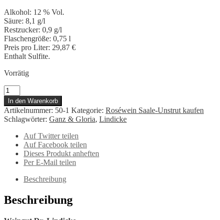
Alkohol: 12 % Vol.
Säure: 8,1 g/l
Restzucker: 0,9 g/l
Flaschengröße: 0,75 l
Preis pro Liter: 29,87 €
Enthalt Sulfite.
Vorrätig
Dr.
Lindicke
In den Warenkorb
Glanz
Artikelnummer:
50-1
Kategorie:
Roséwein Saale-Unstrut kaufen
&
Schlagwörter:
Ganz & Gloria
,
Lindicke
Gloria
2022
Auf Twitter teilen
Menge
Auf Facebook teilen
Dieses Produkt anheften
Per E-Mail teilen
Beschreibung
Beschreibung