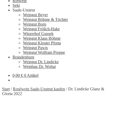
Rotwein
Sekt
Saale-Unstrut
Weingut Beyer
Weingut Böhme & Töchter
Weingut Born
Weingut Frölich-Hake
Winzerhof Gussek
Weingut Klaus Böhme
Weingut Kloster Pforta
Weingut Pawis
Weingut Wolfram Proppe
Brandenburg
Weingut Dr. Lindicke
Weinbau Dr. Wobar
0,00
€
0 Artikel
Start
/
Roséwein Saale-Unstrut kaufen
/
Dr. Lindicke Glanz &
Gloria 2022