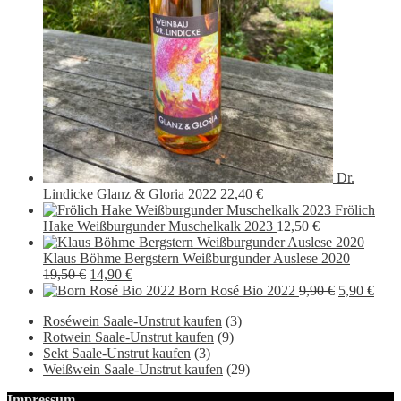
Dr.
Lindicke Glanz & Gloria 2022
22,40
€
Frölich
Hake Weißburgunder Muschelkalk 2023
12,50
€
Klaus Böhme Bergstern Weißburgunder Auslese 2020
Ursprünglicher
Aktueller
19,50
€
14,90
€
Preis
Preis
Ursprüngli
Aktu
Born Rosé Bio 2022
9,90
€
5,90
€
war:
ist:
Preis
Preis
Roséwein Saale-Unstrut kaufen
(3)
19,50 €
14,90 €.
war:
ist:
Rotwein Saale-Unstrut kaufen
(9)
9,90 €
5,90
Sekt Saale-Unstrut kaufen
(3)
Weißwein Saale-Unstrut kaufen
(29)
Impressum