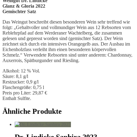
Weingut Dr. Lindicke
Glanz & Gloria 2022
Gemischter Satz
Das Weingut beschreibt diesen besonderen Wein sehr treffend wie
folgt: „Gehaltvoller und vollmundiger Wein aus 12 Rebsorten vom
Reblehrpfad auf dem Werderaner Wachtelberg, die zusammen
gelesen und gepresst worden sind (gemischter Satz). Der Wein
zeichnet sich durch ein intensives Orangegelb aus. Der Ausbau im
Eichenholzfass verleiht ihm einen besonderen körpervollen
Schmelz.“ Verwendete Rebsorten sind unter anderem: Chardonnay,
Auxerrois, Spätburgunder und Riesling.
Alkohol: 12 % Vol.
Säure: 8,1 g/l
Restzucker: 0,9 g/l
Flaschengröße: 0,75 l
Preis pro Liter: 29,87 €
Enthalt Sulfite.
Ähnliche Produkte