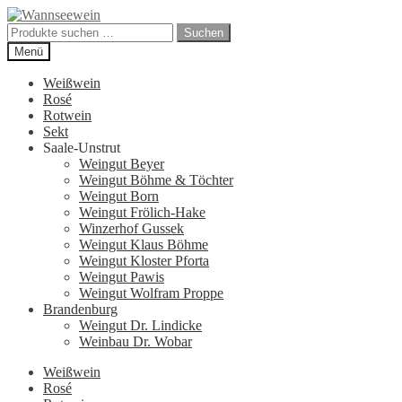
Zur
Zum
Navigation
Inhalt
Suchen
Suchen
springen
springen
nach:
Menü
Weißwein
Rosé
Rotwein
Sekt
Saale-Unstrut
Weingut Beyer
Weingut Böhme & Töchter
Weingut Born
Weingut Frölich-Hake
Winzerhof Gussek
Weingut Klaus Böhme
Weingut Kloster Pforta
Weingut Pawis
Weingut Wolfram Proppe
Brandenburg
Weingut Dr. Lindicke
Weinbau Dr. Wobar
Weißwein
Rosé