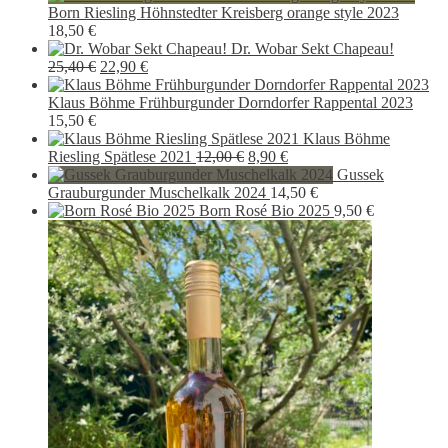
Born Riesling Höhnstedter Kreisberg orange style 2023
18,50
€
Dr. Wobar Sekt Chapeau!
Ursprünglicher
Aktueller
25,40
€
22,90
€
Preis
Preis
war:
ist:
Klaus Böhme Frühburgunder Dorndorfer Rappental 2023
25,40 €
22,90 €.
15,50
€
Klaus Böhme
Ursprünglicher
Aktueller
Riesling Spätlese 2021
12,00
€
8,90
€
Preis
Preis
Gussek
war:
ist:
Grauburgunder Muschelkalk 2024
14,50
€
12,00 €
8,90 €.
Born Rosé Bio 2025
9,50
€