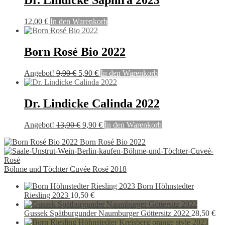
Dr. Lindicke Saphira 2023
12,00
€
In den Warenkorb
Born Rosé Bio 2022
Ursprünglicher
Aktueller
Angebot!
9,90
€
5,90
€
In den Warenkorb
Preis
Preis
war:
ist:
9,90 €
5,90 €.
Dr. Lindicke Calinda 2022
Ursprünglicher
Aktueller
Angebot!
13,90
€
9,90
€
In den Warenkorb
Preis
Preis
Born Rosé Bio 2022
war:
ist:
13,90 €
9,90 €.
Böhme und Töchter Cuvée Rosé 2018
Born Höhnstedter
Riesling 2023
10,50
€
Gussek Spätburgunder Naumburger Göttersitz 2022
28,50
€