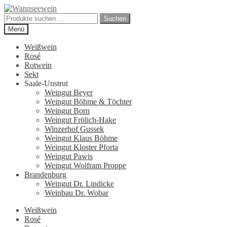
Zur
Zum
Navigation
Inhalt
Suchen
Suchen
springen
springen
nach:
Menü
Weißwein
Rosé
Rotwein
Sekt
Saale-Unstrut
Weingut Beyer
Weingut Böhme & Töchter
Weingut Born
Weingut Frölich-Hake
Winzerhof Gussek
Weingut Klaus Böhme
Weingut Kloster Pforta
Weingut Pawis
Weingut Wolfram Proppe
Brandenburg
Weingut Dr. Lindicke
Weinbau Dr. Wobar
Weißwein
Rosé