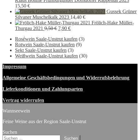
Klaus Böhme Frühburgunder Dorndorfer Rappental 2023
15,50
€
Gussek Grüner
Silvaner Muschelkalk 2023
14,40
€
Frölich-Hake Müller-
Ursprünglicher
Aktueller
Thurgau 2021
9,50
€
7,90
€
Preis
Preis
Roséwein Saale-Unstrut kaufen
(3)
war:
ist:
Rotwein Saale-Unstrut kaufen
(9)
9,50 €
7,90 €.
Sekt Saale-Unstrut kaufen
(3)
Weißwein Saale-Unstrut kaufen
(30)
Impressum
Allgemeine Geschäftsbedingungen und Widerrufsbelehrung
Lieferkonditionen und Zahlungsarten
Vertrag widerrufen
Wannseewein
Feine Weine aus der Region Saale-Unstrut
Suchen
Suchen