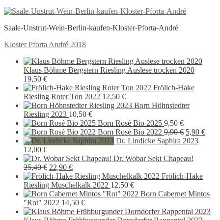
Saale-Unstrut-Wein-Berlin-kaufen-Kloster-Pforta-André
Beitragsnavigation
Vorheriger
Kloster Pforta André 2018
Beitrag:
Klaus Böhme Bergstern Riesling Auslese trocken 2020
19,50
€
Frölich-Hake
Riesling Roter Ton 2022
12,50
€
Born Höhnstedter
Riesling 2023
10,50
€
Born Rosé Bio 2025
9,50
€
Ursprüngli
Aktu
Born Rosé Bio 2022
9,90
€
5,90
€
Preis
Preis
Dr. Lindicke Saphira 2023
war:
ist:
12,00
€
9,90 €
5,90
Dr. Wobar Sekt Chapeau!
Ursprünglicher
Aktueller
25,40
€
22,90
€
Preis
Preis
Frölich-Hake
war:
ist:
Riesling Muschelkalk 2022
12,50
€
25,40 €
22,90 €.
Born Cabernet Mintos
"Rot" 2022
14,50
€