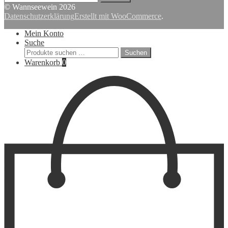
nach:
© Wannseewein 2026
Datenschutzerklärung
Erstellt mit WooCommerce
.
Mein Konto
Suche
Suchen
Suchen
nach:
Warenkorb
0