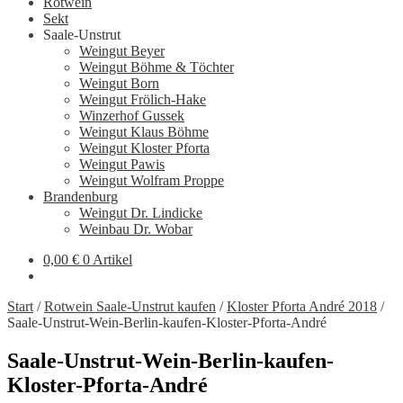
Rotwein
Sekt
Saale-Unstrut
Weingut Beyer
Weingut Böhme & Töchter
Weingut Born
Weingut Frölich-Hake
Winzerhof Gussek
Weingut Klaus Böhme
Weingut Kloster Pforta
Weingut Pawis
Weingut Wolfram Proppe
Brandenburg
Weingut Dr. Lindicke
Weinbau Dr. Wobar
0,00
€
0 Artikel
Start
/
Rotwein Saale-Unstrut kaufen
/
Kloster Pforta André 2018
/
Saale-Unstrut-Wein-Berlin-kaufen-Kloster-Pforta-André
Saale-Unstrut-Wein-Berlin-kaufen-
Kloster-Pforta-André