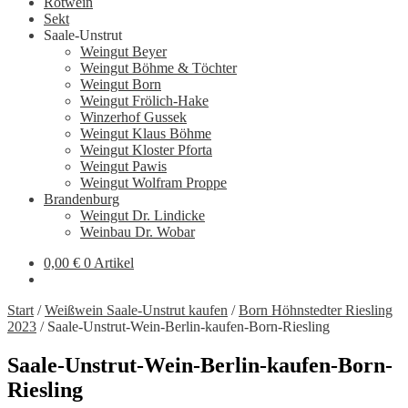
Rotwein
Sekt
Saale-Unstrut
Weingut Beyer
Weingut Böhme & Töchter
Weingut Born
Weingut Frölich-Hake
Winzerhof Gussek
Weingut Klaus Böhme
Weingut Kloster Pforta
Weingut Pawis
Weingut Wolfram Proppe
Brandenburg
Weingut Dr. Lindicke
Weinbau Dr. Wobar
0,00
€
0 Artikel
Start
/
Weißwein Saale-Unstrut kaufen
/
Born Höhnstedter Riesling
2023
/
Saale-Unstrut-Wein-Berlin-kaufen-Born-Riesling
Saale-Unstrut-Wein-Berlin-kaufen-Born-
Riesling