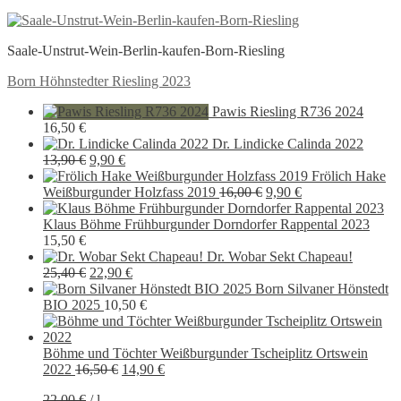
Saale-Unstrut-Wein-Berlin-kaufen-Born-Riesling
Beitragsnavigation
Vorheriger
Born Höhnstedter Riesling 2023
Beitrag:
Pawis Riesling R736 2024
16,50
€
Dr. Lindicke Calinda 2022
Ursprünglicher
Aktueller
13,90
€
9,90
€
Preis
Preis
Frölich Hake
war:
ist:
Ursprünglicher
Aktueller
Weißburgunder Holzfass 2019
16,00
€
9,90
€
13,90 €
9,90 €.
Preis
Preis
war:
ist:
Klaus Böhme Frühburgunder Dorndorfer Rappental 2023
16,00 €
9,90 €.
15,50
€
Dr. Wobar Sekt Chapeau!
Ursprünglicher
Aktueller
25,40
€
22,90
€
Preis
Preis
Born Silvaner Hönstedt
war:
ist:
BIO 2025
10,50
€
25,40 €
22,90 €.
Böhme und Töchter Weißburgunder Tscheiplitz Ortswein
Ursprünglicher
Aktueller
2022
16,50
€
14,90
€
Preis
Preis
22,00
€
/
l
war:
ist: