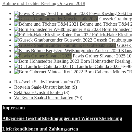
Beitragsnavigation
Vorheriger
Böhme und Töchter Riesling Ortswein 2018
Beitrag:
Pawis Riesling Sekt br
Gussek Grauburg
Böhme und Töchter T&M 
Born Höhnstedt
Frölich-Hake Rieslin
Gussek Grauburgun
Gussek 
Klaus
Pawis Grüner Silvaner 2025
10
Born Höhnstedter Riesling
Dr. Lindicke Calinda 2022
13,9
Born Cabernet Mintos "R
Roséwein Saale-Unstrut kaufen
(3)
Rotwein Saale-Unstrut kaufen
(9)
Sekt Saale-Unstrut kaufen
(3)
Weißwein Saale-Unstrut kaufen
(30)
Impressum
Allgemeine Geschäftsbedingungen und Widerrufsbelehrung
Lieferkonditionen und Zahlungsarten