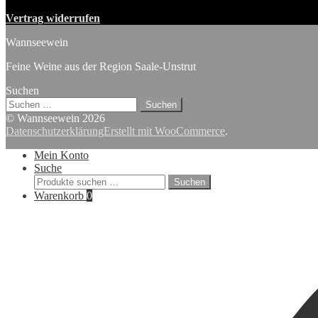
Vertrag widerrufen
Wannseewein
Feine Weine aus der Region Saale-Unstrut
Suchen
Suchen
nach:
© Wannseewein 2026
Datenschutzerklärung
Erstellt mit WooCommerce
.
Mein Konto
Suche
Suchen
Suchen
nach:
Warenkorb
0