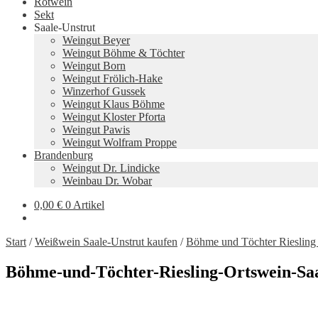
Rotwein
Sekt
Saale-Unstrut
Weingut Beyer
Weingut Böhme & Töchter
Weingut Born
Weingut Frölich-Hake
Winzerhof Gussek
Weingut Klaus Böhme
Weingut Kloster Pforta
Weingut Pawis
Weingut Wolfram Proppe
Brandenburg
Weingut Dr. Lindicke
Weinbau Dr. Wobar
0,00
€
0 Artikel
Start
/
Weißwein Saale-Unstrut kaufen
/
Böhme und Töchter Riesling
Böhme-und-Töchter-Riesling-Ortswein-Saa