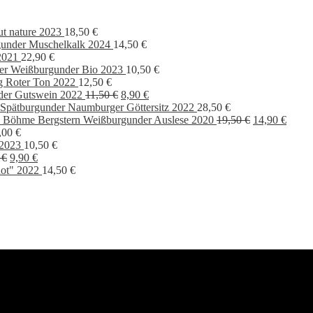
ut nature 2023
18,50
€
under Muschelkalk 2024
14,50
€
2021
22,90
€
er Weißburgunder Bio 2023
10,50
€
g Roter Ton 2022
12,50
€
Ursprünglicher
Aktueller
der Gutswein 2022
11,50
€
8,90
€
Preis
Preis
Spätburgunder Naumburger Göttersitz 2022
28,50
€
war:
ist:
Ursprünglich
Aktue
 Böhme Bergstern Weißburgunder Auslese 2020
19,50
€
14,90
€
11,50 €
8,90 €.
Preis
Preis
,00
€
war:
ist:
 2023
10,50
€
Ursprünglicher
Aktueller
19,50 €
14,90 
0
€
9,90
€
Preis
Preis
ot" 2022
14,50
€
war:
ist:
13,90 €
9,90 €.