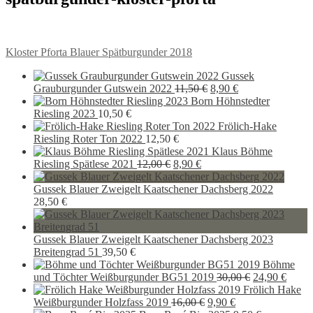
Beitragsnavigation
Vorheriger
Kloster Pforta Blauer Spätburgunder 2018
Beitrag:
Gussek
Ursprünglicher
Aktueller
Grauburgunder Gutswein 2022
11,50
€
8,90
€
Preis
Preis
Born Höhnstedter
war:
ist:
Riesling 2023
10,50
€
11,50 €
8,90 €.
Frölich-Hake
Riesling Roter Ton 2022
12,50
€
Klaus Böhme
Ursprünglicher
Aktueller
Riesling Spätlese 2021
12,00
€
8,90
€
Preis
Preis
war:
ist:
Gussek Blauer Zweigelt Kaatschener Dachsberg 2022
12,00 €
8,90 €.
28,50
€
Gussek Blauer Zweigelt Kaatschener Dachsberg 2023
Breitengrad 51
39,50
€
Böhme
Ursprünglich
Aktue
und Töchter Weißburgunder BG51 2019
30,00
€
24,90
€
Preis
Preis
Frölich Hake
Ursprünglicher
Aktueller
war:
ist:
Weißburgunder Holzfass 2019
16,00
€
9,90
€