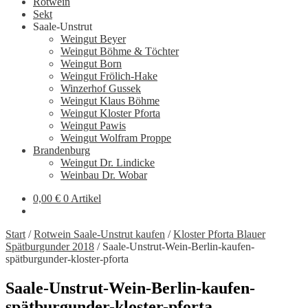
Rotwein
Sekt
Saale-Unstrut
Weingut Beyer
Weingut Böhme & Töchter
Weingut Born
Weingut Frölich-Hake
Winzerhof Gussek
Weingut Klaus Böhme
Weingut Kloster Pforta
Weingut Pawis
Weingut Wolfram Proppe
Brandenburg
Weingut Dr. Lindicke
Weinbau Dr. Wobar
0,00
€
0 Artikel
Start
/
Rotwein Saale-Unstrut kaufen
/
Kloster Pforta Blauer
Spätburgunder 2018
/
Saale-Unstrut-Wein-Berlin-kaufen-
spätburgunder-kloster-pforta
Saale-Unstrut-Wein-Berlin-kaufen-
spätburgunder-kloster-pforta