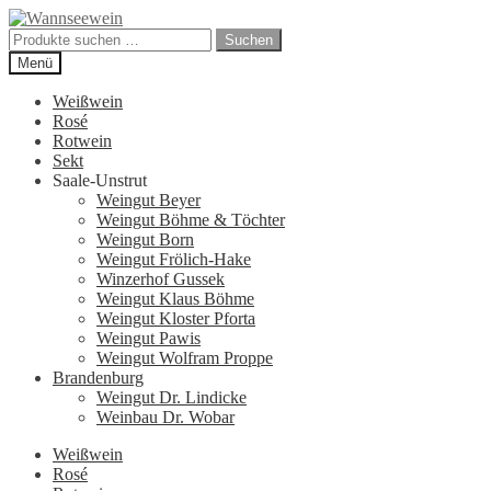
Zur
Zum
Navigation
Inhalt
Suchen
Suchen
springen
springen
nach:
Menü
Weißwein
Rosé
Rotwein
Sekt
Saale-Unstrut
Weingut Beyer
Weingut Böhme & Töchter
Weingut Born
Weingut Frölich-Hake
Winzerhof Gussek
Weingut Klaus Böhme
Weingut Kloster Pforta
Weingut Pawis
Weingut Wolfram Proppe
Brandenburg
Weingut Dr. Lindicke
Weinbau Dr. Wobar
Weißwein
Rosé