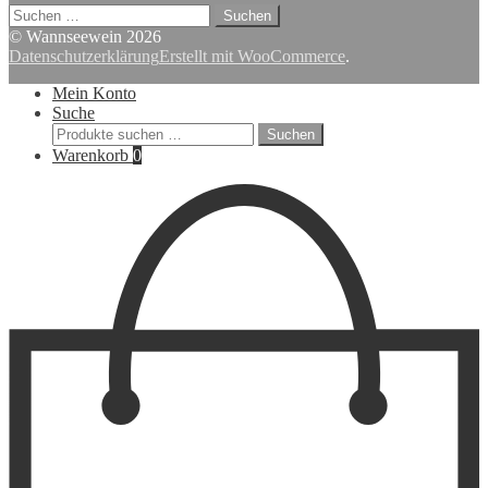
Suchen
nach:
© Wannseewein 2026
Datenschutzerklärung
Erstellt mit WooCommerce
.
Mein Konto
Suche
Suchen
Suchen
nach:
Warenkorb
0