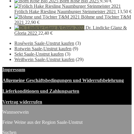
Preis
Preis
30,00 €
24,90 
Born Rosé Bio 2025
9,50
€
war:
ist:
16,00 €
9,90 €.
Frölich Hake Riesling Naumburger Steinmeister 2021
13,50
€
Böhme und Töchter T&M
2021
22,90
€
Dr. Lindicke Glanz &
Gloria 2022
22,40
€
Roséwein Saale-Unstrut kaufen
(3)
Rotwein Saale-Unstrut kaufen
(9)
Sekt Saale-Unstrut kaufen
(3)
Weißwein Saale-Unstrut kaufen
(29)
Impressum
Allgemeine Geschäftsbedingungen und Widerrufsbelehrung
Lieferkonditionen und Zahlungsarten
Vertrag widerrufen
Wannseewein
Feine Weine aus der Region Saale-Unstrut
Suchen