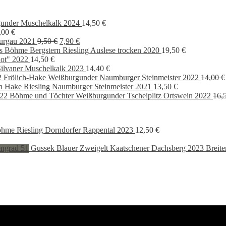
under Muschelkalk 2024
14,50
€
,00
€
Ursprünglicher
Aktueller
urgau 2021
9,50
€
7,90
€
Preis
Preis
s Böhme Bergstern Riesling Auslese trocken 2020
19,50
€
war:
ist:
ot" 2022
14,50
€
9,50 €
7,90 €.
ilvaner Muschelkalk 2023
14,40
€
Frölich-Hake Weißburgunder Naumburger Steinmeister 2022
14,00
€
ch Hake Riesling Naumburger Steinmeister 2021
13,50
€
Böhme und Töchter Weißburgunder Tscheiplitz Ortswein 2022
16,
hme Riesling Dorndorfer Rappental 2023
12,50
€
cher
eller
Gussek Blauer Zweigelt Kaatschener Dachsberg 2023 Breite
 €.