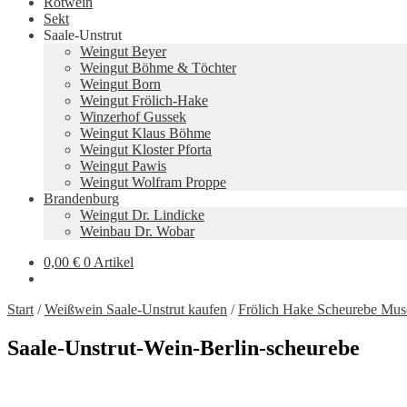
Rotwein
Sekt
Saale-Unstrut
Weingut Beyer
Weingut Böhme & Töchter
Weingut Born
Weingut Frölich-Hake
Winzerhof Gussek
Weingut Klaus Böhme
Weingut Kloster Pforta
Weingut Pawis
Weingut Wolfram Proppe
Brandenburg
Weingut Dr. Lindicke
Weinbau Dr. Wobar
0,00
€
0 Artikel
Start
/
Weißwein Saale-Unstrut kaufen
/
Frölich Hake Scheurebe Mus
Saale-Unstrut-Wein-Berlin-scheurebe