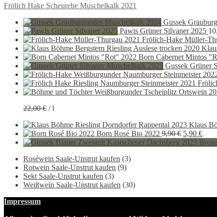
Beitragsnavigation
Vorheriger
Frölich Hake Scheurebe Muschelkalk 2021
Beitrag:
Gussek Grauburg
Pawis Grüner Silvaner 2025
10
Frölich-Hake Müller-Th
Klau
Born Cabernet Mintos "R
Gussek Grüner S
Fröli
22,00
€
/
l
Klaus Bö
Ursprüngli
Aktu
Born Rosé Bio 2022
9,90
€
5,90
€
Preis
Preis
war:
ist:
Roséwein Saale-Unstrut kaufen
(3)
9,90 €
5,90
Rotwein Saale-Unstrut kaufen
(9)
Sekt Saale-Unstrut kaufen
(3)
Weißwein Saale-Unstrut kaufen
(30)
Impressum