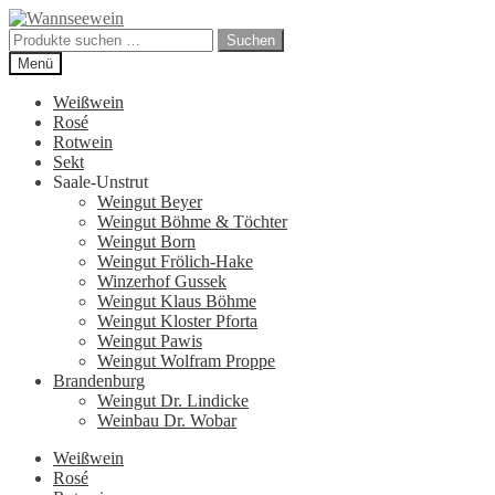
Zur
Zum
Navigation
Inhalt
Suchen
Suchen
springen
springen
nach:
Menü
Weißwein
Rosé
Rotwein
Sekt
Saale-Unstrut
Weingut Beyer
Weingut Böhme & Töchter
Weingut Born
Weingut Frölich-Hake
Winzerhof Gussek
Weingut Klaus Böhme
Weingut Kloster Pforta
Weingut Pawis
Weingut Wolfram Proppe
Brandenburg
Weingut Dr. Lindicke
Weinbau Dr. Wobar
Weißwein
Rosé