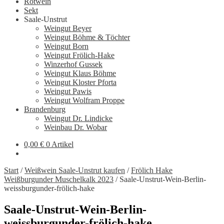
Rotwein
Sekt
Saale-Unstrut
Weingut Beyer
Weingut Böhme & Töchter
Weingut Born
Weingut Frölich-Hake
Winzerhof Gussek
Weingut Klaus Böhme
Weingut Kloster Pforta
Weingut Pawis
Weingut Wolfram Proppe
Brandenburg
Weingut Dr. Lindicke
Weinbau Dr. Wobar
0,00
€
0 Artikel
Start
/
Weißwein Saale-Unstrut kaufen
/
Frölich Hake
Weißburgunder Muschelkalk 2023
/
Saale-Unstrut-Wein-Berlin-
weissburgunder-frölich-hake
Saale-Unstrut-Wein-Berlin-
weissburgunder-frölich-hake