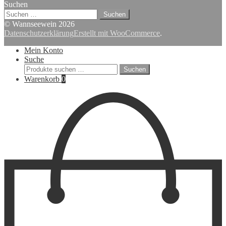
Suchen
Suchen
nach:
© Wannseewein 2026
Datenschutzerklärung
Erstellt mit WooCommerce
.
Mein Konto
Suche
Suchen
Suchen
nach:
Warenkorb
0