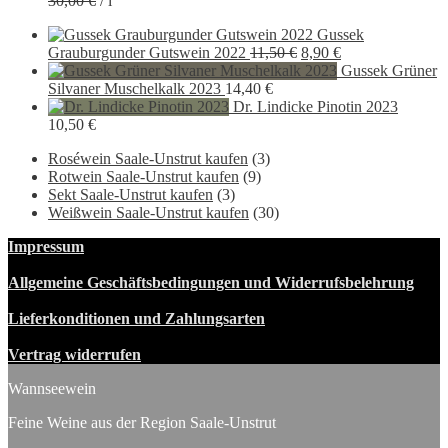
30,00
€
/
l
war:
ist:
22,50 €
19,90 €.
Gussek
Ursprünglicher
Aktueller
Grauburgunder Gutswein 2022
11,50
€
8,90
€
Preis
Preis
Gussek Grüner
war:
ist:
Silvaner Muschelkalk 2023
14,40
€
11,50 €
8,90 €.
Dr. Lindicke Pinotin 2023
10,50
€
Roséwein Saale-Unstrut kaufen
(3)
Rotwein Saale-Unstrut kaufen
(9)
Sekt Saale-Unstrut kaufen
(3)
Weißwein Saale-Unstrut kaufen
(30)
Impressum
Allgemeine Geschäftsbedingungen und Widerrufsbelehrung
Lieferkonditionen und Zahlungsarten
Vertrag widerrufen
Wannseewein
Feine Weine aus der Region Saale-Unstrut