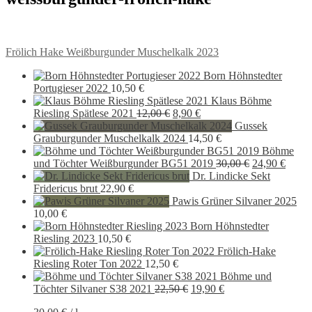
Beitragsnavigation
Vorheriger
Frölich Hake Weißburgunder Muschelkalk 2023
Beitrag:
Born Höhnstedter
Portugieser 2022
10,50
€
Klaus Böhme
Ursprünglicher
Aktueller
Riesling Spätlese 2021
12,00
€
8,90
€
Preis
Preis
Gussek
war:
ist:
Grauburgunder Muschelkalk 2024
14,50
€
12,00 €
8,90 €.
Böhme
Ursprünglich
Aktue
und Töchter Weißburgunder BG51 2019
30,00
€
24,90
€
Preis
Preis
Dr. Lindicke Sekt
war:
ist:
Fridericus brut
22,90
€
30,00 €
24,90 
Pawis Grüner Silvaner 2025
10,00
€
Born Höhnstedter
Riesling 2023
10,50
€
Frölich-Hake
Riesling Roter Ton 2022
12,50
€
Böhme und
Ursprünglicher
Aktueller
Töchter Silvaner S38 2021
22,50
€
19,90
€
Preis
Preis