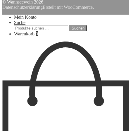
nach:
© Wannseewein 2026
Datenschutzerklärung
Erstellt mit WooCommerce
.
Mein Konto
Suche
Suchen
Suchen
nach:
Warenkorb
0