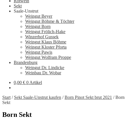
Rotwein
Sekt
Saale-Unstrut
Weingut Beyer
Weingut Böhme & Töchter
Weingut Born
Weingut Frölich-Hake
Winzerhof Gussek
Weingut Klaus Böhme
Weingut Kloster Pforta
Weingut Pawis
Weingut Wolfram Proppe
Brandenburg
Weingut Dr. Lindicke
Weinbau Dr. Wobar
0,00
€
0 Artikel
Start
/
Sekt Saale-Unstrut kaufen
/
Born Pinot Sekt brut 2021
/
Born
Sekt
Born Sekt