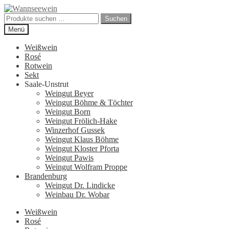
Zur
Zum
Navigation
Inhalt
Suchen
Suchen
springen
springen
nach:
Menü
Weißwein
Rosé
Rotwein
Sekt
Saale-Unstrut
Weingut Beyer
Weingut Böhme & Töchter
Weingut Born
Weingut Frölich-Hake
Winzerhof Gussek
Weingut Klaus Böhme
Weingut Kloster Pforta
Weingut Pawis
Weingut Wolfram Proppe
Brandenburg
Weingut Dr. Lindicke
Weinbau Dr. Wobar
Weißwein
Rosé