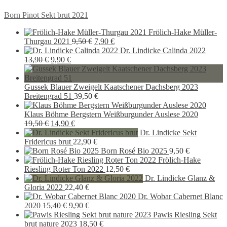
Beitragsnavigation
Vorheriger
Born Pinot Sekt brut 2021
Beitrag:
Frölich-Hake Müller-
Ursprünglicher
Aktueller
Thurgau 2021
9,50
€
7,90
€
Preis
Preis
Dr. Lindicke Calinda 2022
Ursprünglicher
Aktueller
war:
ist:
13,90
€
9,90
€
Preis
Preis
9,50 €
7,90 €.
war:
ist:
13,90 €
9,90 €.
Gussek Blauer Zweigelt Kaatschener Dachsberg 2023
Breitengrad 51
39,50
€
Klaus Böhme Bergstern Weißburgunder Auslese 2020
Ursprünglicher
Aktueller
19,50
€
14,90
€
Preis
Preis
Dr. Lindicke Sekt
war:
ist:
Fridericus brut
22,90
€
19,50 €
14,90 €.
Born Rosé Bio 2025
9,50
€
Frölich-Hake
Riesling Roter Ton 2022
12,50
€
Dr. Lindicke Glanz &
Gloria 2022
22,40
€
Dr. Wobar Cabernet Blanc
Ursprünglicher
Aktueller
2020
15,40
€
9,90
€
Preis
Preis
Pawis Riesling Sekt
war:
ist:
brut nature 2023
18,50
€