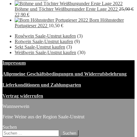
15,40 €
9,90 €.
Böhme und Töchter Weißburgunder Erste Lage 2022
25,90
€
Ursprünglicher
Aktueller
22,90
€
Preis
Preis
Born Höhnstedter
war:
ist:
Portugieser 2022
10,50
€
25,90 €
22,90 €.
Roséwein Saale-Unstrut kaufen
(3)
Rotwein Saale-Unstrut kaufen
(9)
Sekt Saale-Unstrut kaufen
(3)
Weißwein Saale-Unstrut kaufen
(30)
Impressum
Allgemeine Geschäftsbedingungen und Widerrufsbelehrung
Lieferkonditionen und Zahlungsarten
Vertrag widerrufen
Wannseewein
Feine Weine aus der Region Saale-Unstrut
Suchen
Suchen