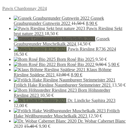
Beitragsnavigation
Vorheriger
Pawis Chardonnay 2024
Beitrag:
Gussek
Ursprünglicher
Aktueller
Grauburgunder Gutswein 2022
11,50
€
8,90
€
Preis
Preis
Pawis Riesling Sekt
war:
ist:
brut nature 2023
18,50
€
11,50 €
8,90 €.
Gussek
Grauburgunder Muschelkalk 2024
14,50
€
Pawis Riesling R736 2024
16,50
€
Born Rosé Bio 2025
9,50
€
Ursprüngli
Aktu
Born Rosé Bio 2022
9,90
€
5,90
€
Preis
Preis
Klaus Böhme
Ursprünglicher
Aktueller
war:
ist:
Riesling Spätlese 2021
12,00
€
8,90
€
Preis
Preis
9,90 €
5,90
war:
ist:
Frölich Hake Riesling Naumburger Steinmeister 2021
13,50
€
12,00 €
8,90 €.
Born Höhnstedter
Riesling 2023
10,50
€
Dr. Lindicke Saphira 2023
12,00
€
Frölich
Hake Weißburgunder Muschelkalk 2023
12,50
€
Dr. Wobar Cabernet Blanc
Ursprünglicher
Aktueller
2020
15,40
€
9,90
€