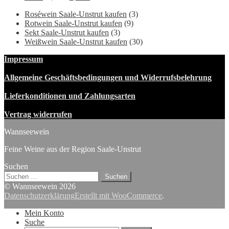
Preis
Preis
Roséwein Saale-Unstrut kaufen
(3)
war:
ist:
Rotwein Saale-Unstrut kaufen
(9)
15,40 €
9,90 €.
Sekt Saale-Unstrut kaufen
(3)
Weißwein Saale-Unstrut kaufen
(30)
Impressum
Allgemeine Geschäftsbedingungen und Widerrufsbelehrung
Lieferkonditionen und Zahlungsarten
Vertrag widerrufen
Wannseewein
Feine Weine aus der Region Saale-Unstrut
Suchen
Suchen
nach:
© Wannseewein 2026
Datenschutzerklärung
Erstellt mit WooCommerce
.
Mein Konto
Suche