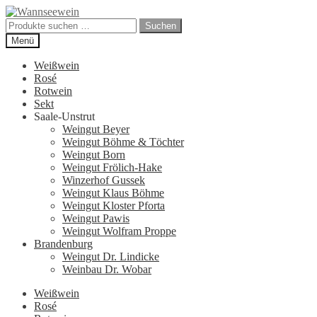
Zur
Zum
Navigation
Inhalt
Suchen
Suchen
springen
springen
nach:
Menü
Weißwein
Rosé
Rotwein
Sekt
Saale-Unstrut
Weingut Beyer
Weingut Böhme & Töchter
Weingut Born
Weingut Frölich-Hake
Winzerhof Gussek
Weingut Klaus Böhme
Weingut Kloster Pforta
Weingut Pawis
Weingut Wolfram Proppe
Brandenburg
Weingut Dr. Lindicke
Weinbau Dr. Wobar
Weißwein
Rosé