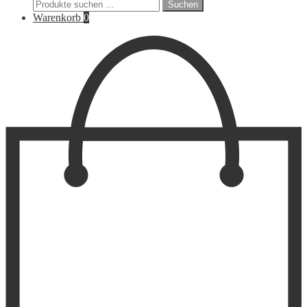
Suchen
Suchen
nach:
Warenkorb
0