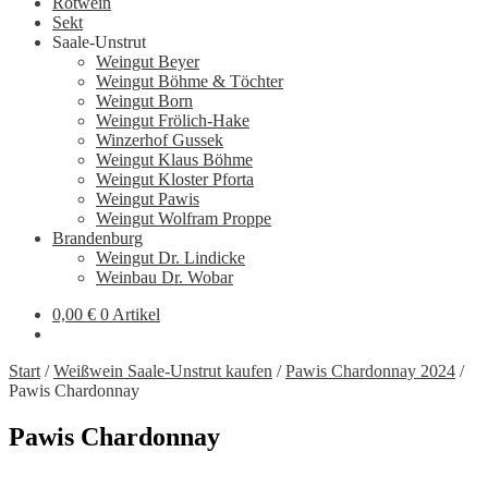
Rotwein
Sekt
Saale-Unstrut
Weingut Beyer
Weingut Böhme & Töchter
Weingut Born
Weingut Frölich-Hake
Winzerhof Gussek
Weingut Klaus Böhme
Weingut Kloster Pforta
Weingut Pawis
Weingut Wolfram Proppe
Brandenburg
Weingut Dr. Lindicke
Weinbau Dr. Wobar
0,00
€
0 Artikel
Start
/
Weißwein Saale-Unstrut kaufen
/
Pawis Chardonnay 2024
/
Pawis Chardonnay
Pawis Chardonnay