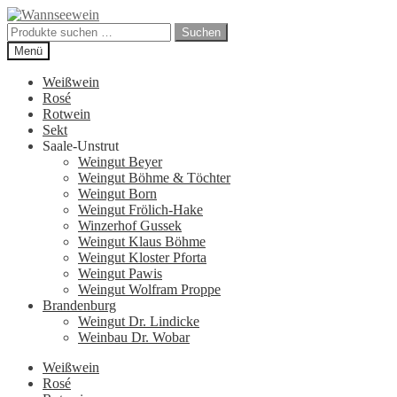
Zur
Zum
Navigation
Inhalt
Suchen
Suchen
springen
springen
nach:
Menü
Weißwein
Rosé
Rotwein
Sekt
Saale-Unstrut
Weingut Beyer
Weingut Böhme & Töchter
Weingut Born
Weingut Frölich-Hake
Winzerhof Gussek
Weingut Klaus Böhme
Weingut Kloster Pforta
Weingut Pawis
Weingut Wolfram Proppe
Brandenburg
Weingut Dr. Lindicke
Weinbau Dr. Wobar
Weißwein
Rosé