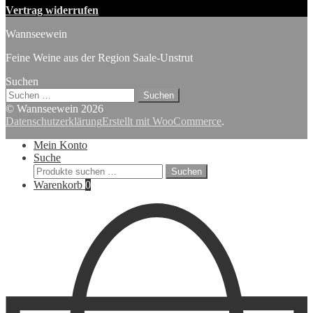
Vertrag widerrufen
Wannseewein
Feine Weine aus der Region Saale-Unstrut
Suchen
Suchen
nach:
© Wannseewein 2026
Datenschutzerklärung
Erstellt mit WooCommerce
.
Mein Konto
Suche
Suchen
Suchen
nach:
Warenkorb
0