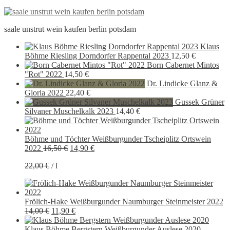
saale unstrut wein kaufen berlin potsdam
Klaus
Böhme Riesling Dorndorfer Rappental 2023
12,50
€
Born Cabernet Mintos
"Rot" 2022
14,50
€
Dr. Lindicke Glanz &
Gloria 2022
22,40
€
Gussek Grüner
Silvaner Muschelkalk 2023
14,40
€
Böhme und Töchter Weißburgunder Tscheiplitz Ortswein
Ursprünglicher
Aktueller
2022
16,50
€
14,90
€
Preis
Preis
22,00
€
/
l
war:
ist:
16,50 €
14,90 €.
Frölich-Hake Weißburgunder Naumburger Steinmeister 2022
Ursprünglicher
Aktueller
14,00
€
11,90
€
Preis
Preis
war:
ist:
Klaus Böhme Bergstern Weißburgunder Auslese 2020