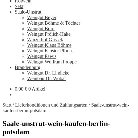
Rotwein
Sekt
Saale-Unstrut
Weingut Beyer
Weingut Böhme & Töchter
Weingut Born
Weingut Frölich-Hake
Winzerhof Gussek
Weingut Klaus Böhme
Weingut Kloster Pforta
Weingut Pawis
Weingut Wolfram Proppe
Brandenburg
Weingut Dr. Lindicke
Weinbau Dr. Wobar
0,00
€
0 Artikel
Start
/
Lieferkonditionen und Zahlungsarten
/
Saale-unstrut-wein-
kaufen-berlin-potsdam
Saale-unstrut-wein-kaufen-berlin-
potsdam