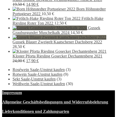
14,00 €
Ursprünglicher
11,90 €.
Aktueller
19,50
€
14,90
€
Preis
Preis
Born Höhnstedter
war:
ist:
Portugieser 2022
10,50
€
19,50 €
14,90 €.
Frölich-Hake
Riesling Roter Ton 2022
12,50
€
Gussek
Grauburgunder Muschelkalk 2024
14,50
€
Gussek Blauer Zweigelt Kaatschener Dachsberg 2022
28,50
€
Kloster Pforta Riesling Gosecker Dechantenberg 2021
Ursprünglicher
Aktueller
24,00
€
17,90
€
Preis
Preis
Roséwein Saale-Unstrut kaufen
(3)
war:
ist:
Rotwein Saale-Unstrut kaufen
(9)
24,00 €
17,90 €.
Sekt Saale-Unstrut kaufen
(3)
Weißwein Saale-Unstrut kaufen
(30)
Impressum
Allgemeine Geschäftsbedingungen und Widerrufsbelehrung
Lieferkonditionen und Zahlungsarten