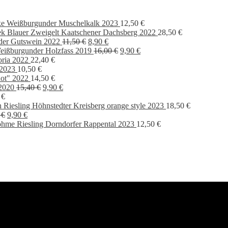
ke Weißburgunder Muschelkalk 2023
12,50
€
k Blauer Zweigelt Kaatschener Dachsberg 2022
28,50
€
Ursprünglicher
Aktueller
der Gutswein 2022
11,50
€
8,90
€
Preis
Preis
Ursprünglicher
Aktueller
eißburgunder Holzfass 2019
16,00
€
9,90
€
war:
ist:
Preis
Preis
oria 2022
22,40
€
11,50 €
8,90 €.
war:
ist:
 2023
10,50
€
16,00 €
9,90 €.
ot" 2022
14,50
€
Ursprünglicher
Aktueller
2020
15,40
€
9,90
€
Preis
Preis
0
€
war:
ist:
 Riesling Höhnstedter Kreisberg orange style 2023
18,50
€
Ursprünglicher
Aktueller
15,40 €
9,90 €.
0
€
9,90
€
Preis
Preis
hme Riesling Dorndorfer Rappental 2023
12,50
€
war:
ist:
13,90 €
9,90 €.