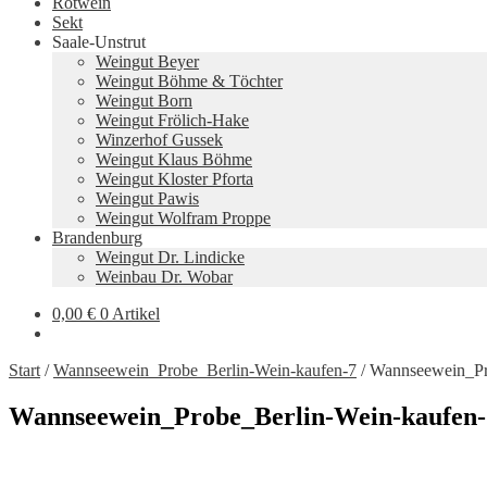
Rotwein
Sekt
Saale-Unstrut
Weingut Beyer
Weingut Böhme & Töchter
Weingut Born
Weingut Frölich-Hake
Winzerhof Gussek
Weingut Klaus Böhme
Weingut Kloster Pforta
Weingut Pawis
Weingut Wolfram Proppe
Brandenburg
Weingut Dr. Lindicke
Weinbau Dr. Wobar
0,00
€
0 Artikel
Start
/
Wannseewein_Probe_Berlin-Wein-kaufen-7
/
Wannseewein_Pr
Wannseewein_Probe_Berlin-Wein-kaufen-