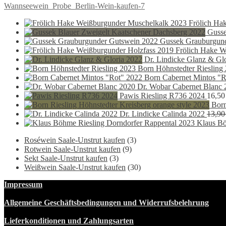
Beitragsnavigation
Vorheriger
Wannseewein_Probe_Berlin-Wein-kaufen-7
Beitrag:
Frölich Ha
Gusse
Gussek Grauburgun
Frölich Hake W
Dr. Lindicke Glanz & Gl
Born Höhnstedter Riesling
Born Cabernet Mintos "R
Dr. Wobar Cabernet Blanc 
Pawis Riesling R736 2024
16,5
Born
Dr. Lindicke Calinda 2022
13,9
Klaus Bö
Roséwein Saale-Unstrut kaufen
(3)
Rotwein Saale-Unstrut kaufen
(9)
Sekt Saale-Unstrut kaufen
(3)
Weißwein Saale-Unstrut kaufen
(30)
Impressum
Allgemeine Geschäftsbedingungen und Widerrufsbelehrung
Lieferkonditionen und Zahlungsarten