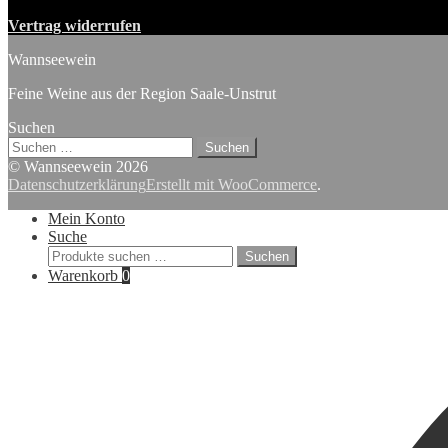
Vertrag widerrufen
Wannseewein
Feine Weine aus der Region Saale-Unstrut
Suchen
Suchen
nach:
© Wannseewein 2026
Datenschutzerklärung
Erstellt mit WooCommerce
.
Mein Konto
Suche
Suchen
Suchen
nach:
Warenkorb
0