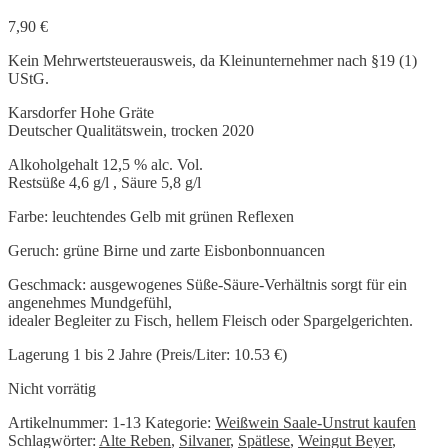
7,90
€
Kein Mehrwertsteuerausweis, da Kleinunternehmer nach §19 (1)
UStG.
Karsdorfer Hohe Gräte
Deutscher Qualitätswein, trocken 2020
Alkoholgehalt 12,5 % alc. Vol.
Restsüße 4,6 g/l , Säure 5,8 g/l
Farbe: leuchtendes Gelb mit grünen Reflexen
Geruch: grüne Birne und zarte Eisbonbonnuancen
Geschmack: ausgewogenes Süße-Säure-Verhältnis sorgt für ein
angenehmes Mundgefühl,
idealer Begleiter zu Fisch, hellem Fleisch oder Spargelgerichten.
Lagerung 1 bis 2 Jahre (Preis/Liter: 10.53 €)
Nicht vorrätig
Artikelnummer:
1-13
Kategorie:
Weißwein Saale-Unstrut kaufen
Schlagwörter:
Alte Reben
,
Silvaner
,
Spätlese
,
Weingut Beyer
,