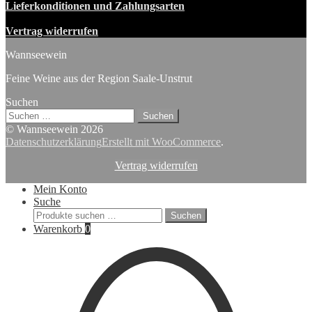
Lieferkonditionen und Zahlungsarten
Vertrag widerrufen
Wannseewein
Feine Weine aus der Region Saale-Unstrut
Suchen
Suchen
nach:
© Wannseewein 2026
Datenschutzerklärung
Erstellt mit WooCommerce
.
Vertrag widerrufen
Mein Konto
Suche
Suchen
Suchen
nach:
Warenkorb
0