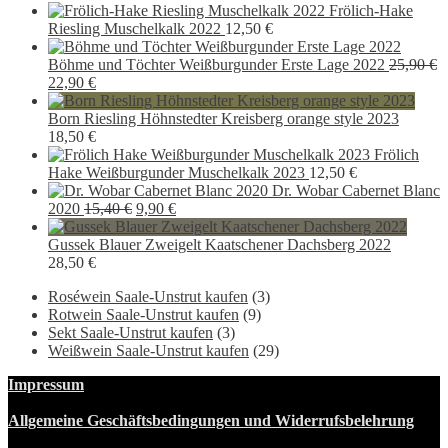
30,00 €
24,90 
Frölich-Hake
Riesling Muschelkalk 2022
12,50
€
Böhme und Töchter Weißburgunder Erste Lage 2022
25,90
€
Ursprünglicher
Aktueller
22,90
€
Preis
Preis
war:
ist:
Born Riesling Höhnstedter Kreisberg orange style 2023
25,90 €
22,90 €.
18,50
€
Frölich
Hake Weißburgunder Muschelkalk 2023
12,50
€
Dr. Wobar Cabernet Blanc
Ursprünglicher
Aktueller
2020
15,40
€
9,90
€
Preis
Preis
war:
ist:
Gussek Blauer Zweigelt Kaatschener Dachsberg 2022
15,40 €
9,90 €.
28,50
€
Roséwein Saale-Unstrut kaufen
(3)
Rotwein Saale-Unstrut kaufen
(9)
Sekt Saale-Unstrut kaufen
(3)
Weißwein Saale-Unstrut kaufen
(29)
Impressum
Allgemeine Geschäftsbedingungen und Widerrufsbelehrung