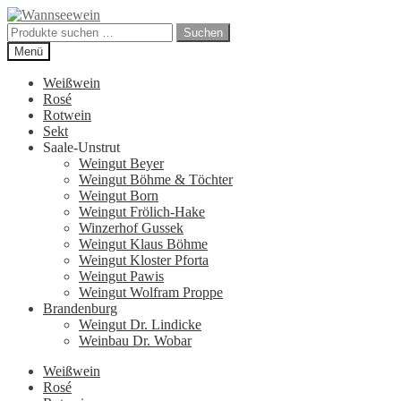
Zur
Zum
Navigation
Inhalt
Suchen
Suchen
springen
springen
nach:
Menü
Weißwein
Rosé
Rotwein
Sekt
Saale-Unstrut
Weingut Beyer
Weingut Böhme & Töchter
Weingut Born
Weingut Frölich-Hake
Winzerhof Gussek
Weingut Klaus Böhme
Weingut Kloster Pforta
Weingut Pawis
Weingut Wolfram Proppe
Brandenburg
Weingut Dr. Lindicke
Weinbau Dr. Wobar
Weißwein
Rosé