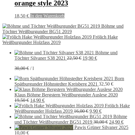
orange style 2023
18,50
€
In den Warenkorb
Böhme und
Töchter Weißburgunder BG51 2019
Frölich Hake
Weißburgunder Holzfass 2019
Böhme und
Ursprünglicher
Aktueller
Töchter Silvaner S38 2021
22,50
€
19,90
€
Preis
Preis
30,00
€
/
l
war:
ist:
22,50 €
19,90 €.
Born
Spätburgunder Höhnstedter Kreisberg 2021
32,50
€
Klaus Böhme Bergstern Weißburgunder Auslese 2020
Ursprünglicher
Aktueller
19,50
€
14,90
€
Preis
Preis
Frölich Hake
war:
ist:
Ursprünglicher
Aktueller
Weißburgunder Holzfass 2019
16,00
€
9,90
€
19,50 €
14,90 €.
Preis
Preis
Böhme
war:
ist:
Ursprünglich
Aktue
und Töchter Weißburgunder BG51 2019
30,00
€
24,90
€
16,00 €
9,90 €.
Preis
Preis
Pawis Grüner Silvaner 2025
war:
ist:
10,00
€