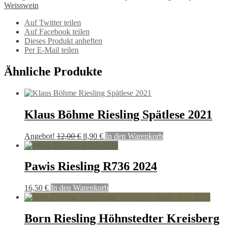
Weisswein
Auf Twitter teilen
Auf Facebook teilen
Dieses Produkt anheften
Per E-Mail teilen
Ähnliche Produkte
Klaus Böhme Riesling Spätlese 2021
Ursprünglicher
Aktueller
Angebot!
12,00
€
8,90
€
In den Warenkorb
Preis
Preis
war:
ist:
12,00 €
8,90 €.
Pawis Riesling R736 2024
16,50
€
In den Warenkorb
Born Riesling Höhnstedter Kreisberg