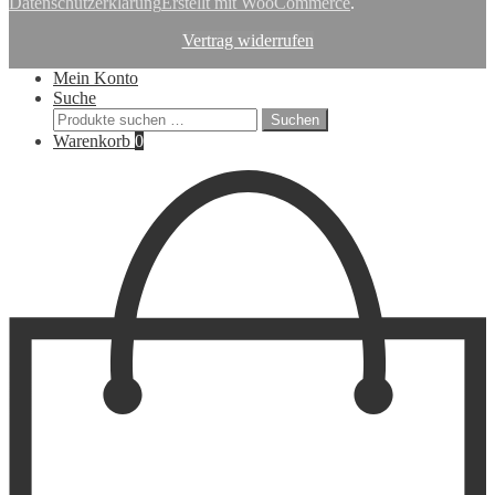
Datenschutzerklärung
Erstellt mit WooCommerce
.
Vertrag widerrufen
Mein Konto
Suche
Suchen
Suchen
nach:
Warenkorb
0