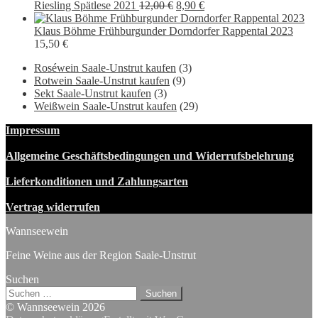
war:
ist:
Ursprünglicher
Aktueller
Riesling Spätlese 2021
12,00
€
8,90
€
13,90 €
9,90 €.
Preis
Preis
war:
ist:
Klaus Böhme Frühburgunder Dorndorfer Rappental 2023
12,00 €
8,90 €.
15,50
€
Roséwein Saale-Unstrut kaufen
(3)
Rotwein Saale-Unstrut kaufen
(9)
Sekt Saale-Unstrut kaufen
(3)
Weißwein Saale-Unstrut kaufen
(29)
Impressum
Allgemeine Geschäftsbedingungen und Widerrufsbelehrung
Lieferkonditionen und Zahlungsarten
Vertrag widerrufen
Wannseewein
Feine Weine aus der Region Saale-Unstrut
Suchen
Suchen
nach:
© Wannseewein 2026