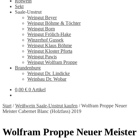
Rotwein
Sekt
Saale-Unstrut
Weingut Beyer
Weingut Böhme & Töchter
Weingut Born
Weingut Frölich-Hake
Winzerhof Gussek
Weingut Klaus Böhme
Weingut Kloster Pforta
Weingut Pawis
Weingut Wolfram Proppe
Brandenburg
Weingut Dr. Lindicke
Weinbau Dr. Wobar
0,00
€
0 Artikel
Start
/
Weißwein Saale-Unstrut kaufen
/
Wolfram Proppe Neuer
Meister Cabernet Blanc (Holzfass) 2019
Wolfram Proppe Neuer Meister