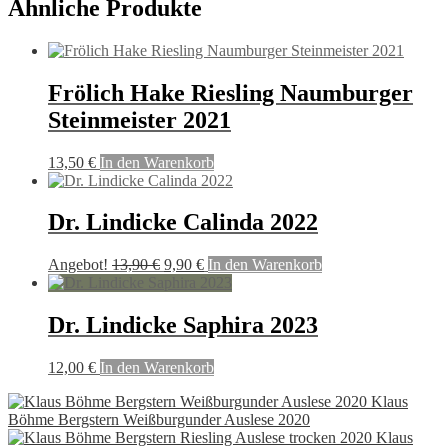
Ähnliche Produkte
Frölich Hake Riesling Naumburger
Steinmeister 2021
13,50
€
In den Warenkorb
Dr. Lindicke Calinda 2022
Ursprünglicher
Aktueller
Angebot!
13,90
€
9,90
€
In den Warenkorb
Preis
Preis
war:
ist:
13,90 €
9,90 €.
Dr. Lindicke Saphira 2023
12,00
€
In den Warenkorb
Klaus
Böhme Bergstern Weißburgunder Auslese 2020
Klaus