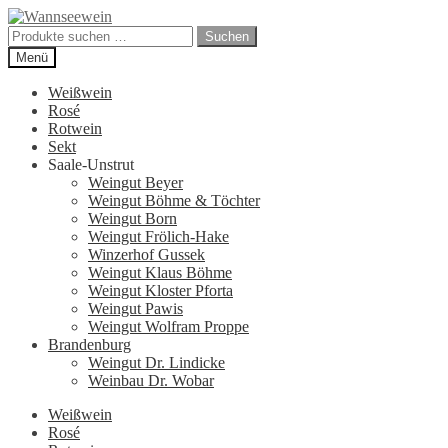
Zur
Zum
Navigation
Inhalt
Suchen
Suchen
springen
springen
nach:
Menü
Weißwein
Rosé
Rotwein
Sekt
Saale-Unstrut
Weingut Beyer
Weingut Böhme & Töchter
Weingut Born
Weingut Frölich-Hake
Winzerhof Gussek
Weingut Klaus Böhme
Weingut Kloster Pforta
Weingut Pawis
Weingut Wolfram Proppe
Brandenburg
Weingut Dr. Lindicke
Weinbau Dr. Wobar
Weißwein
Rosé