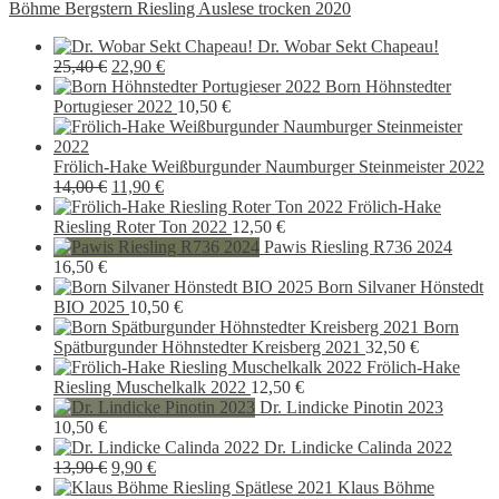
Böhme Bergstern Riesling Auslese trocken 2020
Dr. Wobar Sekt Chapeau!
Ursprünglicher
Aktueller
25,40
€
22,90
€
Preis
Preis
Born Höhnstedter
war:
ist:
Portugieser 2022
10,50
€
25,40 €
22,90 €.
Frölich-Hake Weißburgunder Naumburger Steinmeister 2022
Ursprünglicher
Aktueller
14,00
€
11,90
€
Preis
Preis
Frölich-Hake
war:
ist:
Riesling Roter Ton 2022
12,50
€
14,00 €
11,90 €.
Pawis Riesling R736 2024
16,50
€
Born Silvaner Hönstedt
BIO 2025
10,50
€
Born
Spätburgunder Höhnstedter Kreisberg 2021
32,50
€
Frölich-Hake
Riesling Muschelkalk 2022
12,50
€
Dr. Lindicke Pinotin 2023
10,50
€
Dr. Lindicke Calinda 2022
Ursprünglicher
Aktueller
13,90
€
9,90
€
Preis
Preis
Klaus Böhme