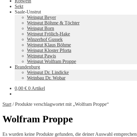
Rotwein
Sekt
Saale-Unstrut
Weingut Beyer
Weingut Böhme & Töchter
Weingut Born
Weingut Frölich-Hake
Winzerhof Gussek
Weingut Klaus Böhme
Weingut Kloster Pforta
Weingut Pawis
Weingut Wolfram Proppe
Brandenburg
Weingut Dr. Lindicke
Weinbau Dr. Wobar
0,00
€
0 Artikel
Start
/
Produkte verschlagwortet mit „Wolfram Proppe“
Wolfram Proppe
Es wurden keine Produkte gefunden, die deiner Auswahl entsprechen