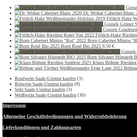
Gusse
Dr. Wobar Cabernet Blanc 
Frölich Hake W
Gussek Grüner S
Gussek Grauburg
Frölich-Hake Rieslin
Born Cabernet Mintos "R
Born Rosé Bio 2025
9,50
€
Gussek 
Born Silvaner Hönstedt 
Klaus Böhme Riesling
Böhme
Roséwein Saale-Unstrut kaufen
(3)
Rotwein Saale-Unstrut kaufen
(9)
Sekt Saale-Unstrut kaufen
(3)
Weißwein Saale-Unstrut kaufen
(30)
Impressum
Allgemeine Geschäftsbedingungen und Widerrufsbelehrung
Lieferkonditionen und Zahlungsarten