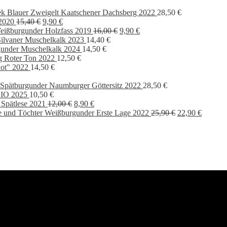
k Blauer Zweigelt Kaatschener Dachsberg 2022
28,50
€
Ursprünglicher
Aktueller
2020
15,40
€
9,90
€
Preis
Preis
Ursprünglicher
Aktueller
eißburgunder Holzfass 2019
16,00
€
9,90
€
war:
ist:
Preis
Preis
ilvaner Muschelkalk 2023
14,40
€
15,40 €
9,90 €.
war:
ist:
under Muschelkalk 2024
14,50
€
16,00 €
9,90 €.
g Roter Ton 2022
12,50
€
ot" 2022
14,50
€
Spätburgunder Naumburger Göttersitz 2022
28,50
€
BIO 2025
10,50
€
Ursprünglicher
Aktueller
 Spätlese 2021
12,00
€
8,90
€
Preis
Preis
Ursprünglicher
Aktuell
 und Töchter Weißburgunder Erste Lage 2022
25,90
€
22,90
€
war:
ist:
Preis
Preis
12,00 €
8,90 €.
war:
ist:
25,90 €
22,90 €