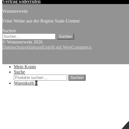
Vertrag widerrufen
Wannseewein
Feine Weine aus der Region Saale-Unstrut
Suchen
Suchen
nach:
© Wannseewein 2026
Datenschutzerklärung
Erstellt mit WooCommerce
.
Mein Konto
Suche
Suchen
Suchen
nach:
Warenkorb
0