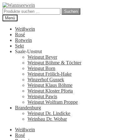
Zur
Zum
Navigation
Inhalt
Suchen
Suchen
springen
springen
nach:
Menü
Weißwein
Rosé
Rotwein
Sekt
Saale-Unstrut
Weingut Beyer
Weingut Böhme & Töchter
Weingut Born
Weingut Frölich-Hake
Winzerhof Gussek
Weingut Klaus Böhme
Weingut Kloster Pforta
Weingut Pawis
Weingut Wolfram Proppe
Brandenburg
Weingut Dr. Lindicke
Weinbau Dr. Wobar
Weißwein
Rosé