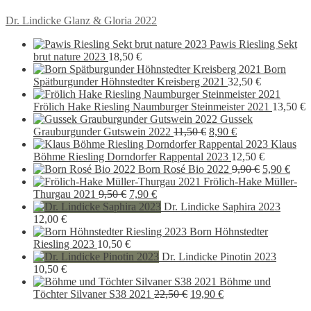
Beitragsnavigation
Vorheriger
Dr. Lindicke Glanz & Gloria 2022
Beitrag:
Pawis Riesling Sekt
brut nature 2023
18,50
€
Born
Spätburgunder Höhnstedter Kreisberg 2021
32,50
€
Frölich Hake Riesling Naumburger Steinmeister 2021
13,50
€
Gussek
Ursprünglicher
Aktueller
Grauburgunder Gutswein 2022
11,50
€
8,90
€
Preis
Preis
Klaus
war:
ist:
Böhme Riesling Dorndorfer Rappental 2023
12,50
€
11,50 €
8,90 €.
Ursprüngli
Aktu
Born Rosé Bio 2022
9,90
€
5,90
€
Preis
Preis
Frölich-Hake Müller-
Ursprünglicher
Aktueller
war:
ist:
Thurgau 2021
9,50
€
7,90
€
Preis
Preis
9,90 €
5,90
Dr. Lindicke Saphira 2023
war:
ist:
12,00
€
9,50 €
7,90 €.
Born Höhnstedter
Riesling 2023
10,50
€
Dr. Lindicke Pinotin 2023
10,50
€
Böhme und
Ursprünglicher
Aktueller
Töchter Silvaner S38 2021
22,50
€
19,90
€
Preis
Preis