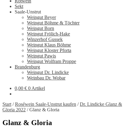
Rotwein
Sekt
Saale-Unstrut
Weingut Beyer
Weingut Böhme & Töchter
Weingut Born
Weingut Frölich-Hake
Winzerhof Gussek
Weingut Klaus Böhme
Weingut Kloster Pforta
Weingut Pawis
Weingut Wolfram Proppe
Brandenburg
Weingut Dr. Lindicke
Weinbau Dr. Wobar
0,00
€
0 Artikel
Start
/
Roséwein Saale-Unstrut kaufen
/
Dr. Lindicke Glanz &
Gloria 2022
/
Glanz & Gloria
Glanz & Gloria