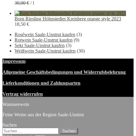
30,00
€
/
l
war:
ist:
22,50 €
19,90 €.
Born Riesling Höhnstedter Kreisberg orange style 2023
18,50
€
Roséwein Saale-Unstrut kaufen
(3)
Rotwein Saale-Unstrut kaufen
(9)
Sekt Saale-Unstrut kaufen
(3)
Weißwein Saale-Unstrut kaufen
(30)
Impressum
Allgemeine Geschäftsbedingungen und Widerrufsbelehrung
Lieferkonditionen und Zahlungsarten
Vertrag widerrufen
Wannseewein
Feine Weine aus der Region Saale-Unstrut
Suchen
Suchen
nach: