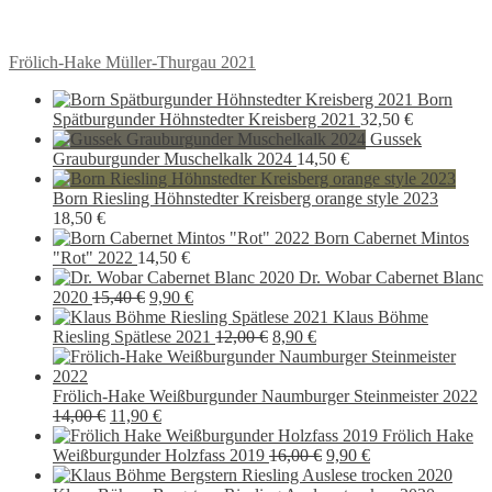
Beitragsnavigation
Vorheriger
Frölich-Hake Müller-Thurgau 2021
Beitrag:
Born
Spätburgunder Höhnstedter Kreisberg 2021
32,50
€
Gussek
Grauburgunder Muschelkalk 2024
14,50
€
Born Riesling Höhnstedter Kreisberg orange style 2023
18,50
€
Born Cabernet Mintos
"Rot" 2022
14,50
€
Dr. Wobar Cabernet Blanc
Ursprünglicher
Aktueller
2020
15,40
€
9,90
€
Preis
Preis
Klaus Böhme
war:
ist:
Ursprünglicher
Aktueller
Riesling Spätlese 2021
12,00
€
8,90
€
15,40 €
9,90 €.
Preis
Preis
war:
ist:
12,00 €
8,90 €.
Frölich-Hake Weißburgunder Naumburger Steinmeister 2022
Ursprünglicher
Aktueller
14,00
€
11,90
€
Preis
Preis
Frölich Hake
war:
ist:
Ursprünglicher
Aktueller
Weißburgunder Holzfass 2019
16,00
€
9,90
€
14,00 €
11,90 €.
Preis
Preis