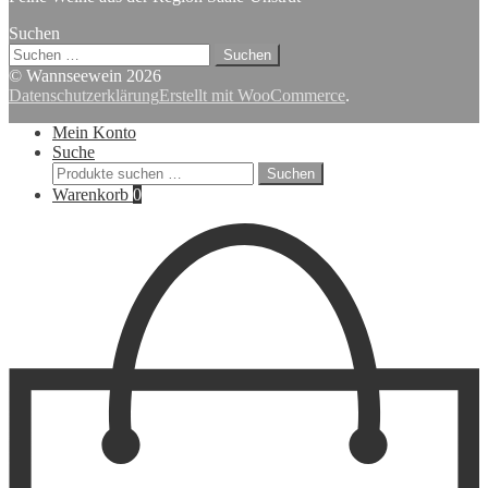
Suchen
Suchen
nach:
© Wannseewein 2026
Datenschutzerklärung
Erstellt mit WooCommerce
.
Mein Konto
Suche
Suchen
Suchen
nach:
Warenkorb
0