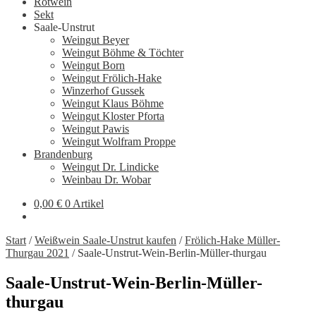
Rotwein
Sekt
Saale-Unstrut
Weingut Beyer
Weingut Böhme & Töchter
Weingut Born
Weingut Frölich-Hake
Winzerhof Gussek
Weingut Klaus Böhme
Weingut Kloster Pforta
Weingut Pawis
Weingut Wolfram Proppe
Brandenburg
Weingut Dr. Lindicke
Weinbau Dr. Wobar
0,00
€
0 Artikel
Start
/
Weißwein Saale-Unstrut kaufen
/
Frölich-Hake Müller-
Thurgau 2021
/
Saale-Unstrut-Wein-Berlin-Müller-thurgau
Saale-Unstrut-Wein-Berlin-Müller-
thurgau