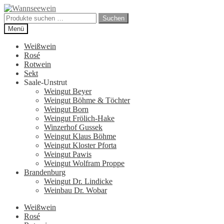
Zur
Zum
Navigation
Inhalt
Suchen
Suchen
springen
springen
nach:
Menü
Weißwein
Rosé
Rotwein
Sekt
Saale-Unstrut
Weingut Beyer
Weingut Böhme & Töchter
Weingut Born
Weingut Frölich-Hake
Winzerhof Gussek
Weingut Klaus Böhme
Weingut Kloster Pforta
Weingut Pawis
Weingut Wolfram Proppe
Brandenburg
Weingut Dr. Lindicke
Weinbau Dr. Wobar
Weißwein
Rosé