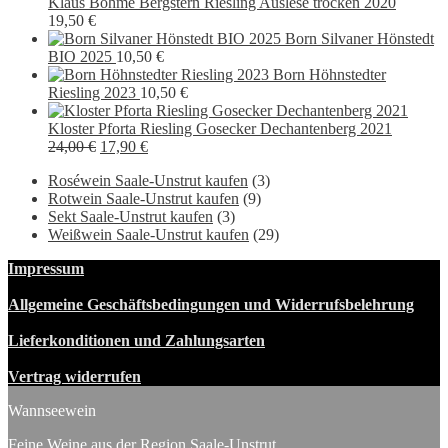
war:
ist:
Klaus Böhme Bergstern Riesling Auslese trocken 2020
16,00 €
9,90 €.
19,50
€
Born Silvaner Hönstedt
BIO 2025
10,50
€
Born Höhnstedter
Riesling 2023
10,50
€
Kloster Pforta Riesling Gosecker Dechantenberg 2021
Ursprünglicher
Aktueller
24,00
€
17,90
€
Preis
Preis
Roséwein Saale-Unstrut kaufen
(3)
war:
ist:
Rotwein Saale-Unstrut kaufen
(9)
24,00 €
17,90 €.
Sekt Saale-Unstrut kaufen
(3)
Weißwein Saale-Unstrut kaufen
(29)
Impressum
Allgemeine Geschäftsbedingungen und Widerrufsbelehrung
Lieferkonditionen und Zahlungsarten
Vertrag widerrufen
Wannseewein
Feine Weine aus der Region Saale-Unstrut