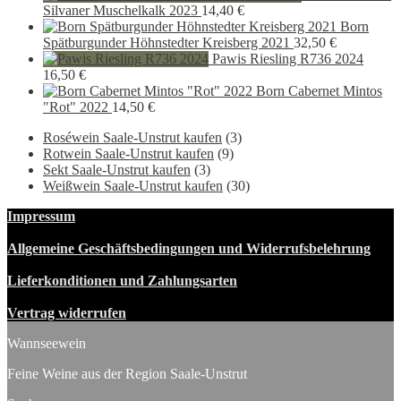
Silvaner Muschelkalk 2023
14,40
€
Born
Spätburgunder Höhnstedter Kreisberg 2021
32,50
€
Pawis Riesling R736 2024
16,50
€
Born Cabernet Mintos
"Rot" 2022
14,50
€
Roséwein Saale-Unstrut kaufen
(3)
Rotwein Saale-Unstrut kaufen
(9)
Sekt Saale-Unstrut kaufen
(3)
Weißwein Saale-Unstrut kaufen
(30)
Impressum
Allgemeine Geschäftsbedingungen und Widerrufsbelehrung
Lieferkonditionen und Zahlungsarten
Vertrag widerrufen
Wannseewein
Feine Weine aus der Region Saale-Unstrut