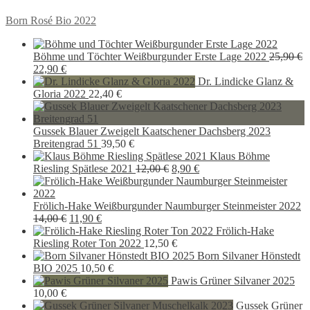
Beitragsnavigation
Vorheriger
Born Rosé Bio 2022
Beitrag:
Böhme und Töchter Weißburgunder Erste Lage 2022
25,90
€
Ursprünglicher
Aktueller
22,90
€
Preis
Preis
Dr. Lindicke Glanz &
war:
ist:
Gloria 2022
22,40
€
25,90 €
22,90 €.
Gussek Blauer Zweigelt Kaatschener Dachsberg 2023
Breitengrad 51
39,50
€
Klaus Böhme
Ursprünglicher
Aktueller
Riesling Spätlese 2021
12,00
€
8,90
€
Preis
Preis
war:
ist:
12,00 €
8,90 €.
Frölich-Hake Weißburgunder Naumburger Steinmeister 2022
Ursprünglicher
Aktueller
14,00
€
11,90
€
Preis
Preis
Frölich-Hake
war:
ist:
Riesling Roter Ton 2022
12,50
€
14,00 €
11,90 €.
Born Silvaner Hönstedt
BIO 2025
10,50
€
Pawis Grüner Silvaner 2025
10,00
€
Gussek Grüner