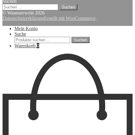
Suchen
Suchen
nach:
© Wannseewein 2026
Datenschutzerklärung
Erstellt mit WooCommerce
.
Mein Konto
Suche
Suchen
Suchen
nach:
Warenkorb
0