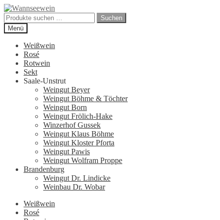
Zur
Zum
Navigation
Inhalt
Suchen
Suchen
springen
springen
nach:
Menü
Weißwein
Rosé
Rotwein
Sekt
Saale-Unstrut
Weingut Beyer
Weingut Böhme & Töchter
Weingut Born
Weingut Frölich-Hake
Winzerhof Gussek
Weingut Klaus Böhme
Weingut Kloster Pforta
Weingut Pawis
Weingut Wolfram Proppe
Brandenburg
Weingut Dr. Lindicke
Weinbau Dr. Wobar
Weißwein
Rosé