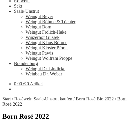
Rotwein
Sekt
Saale-Unstrut
Weingut Beyer
Weingut Böhme & Töchter
Weingut Born
Weingut Frölich-Hake
Winzerhof Gussek
Weingut Klaus Böhme
Weingut Kloster Pforta
Weingut Pawis
Weingut Wolfram Proppe
Brandenburg
Weingut Dr. Lindicke
Weinbau Dr. Wobar
0,00
€
0 Artikel
Start
/
Roséwein Saale-Unstrut kaufen
/
Born Rosé Bio 2022
/
Born
Rosé 2022
Born Rosé 2022