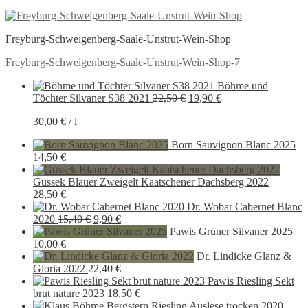
Freyburg-Schweigenberg-Saale-Unstrut-Wein-Shop
Beitragsnavigation
Vorheriger
Freyburg-Schweigenberg-Saale-Unstrut-Wein-Shop-7
Beitrag:
Böhme und
Ursprünglicher
Aktueller
Töchter Silvaner S38 2021
22,50
€
19,90
€
Preis
Preis
30,00
€
/
l
war:
ist:
22,50 €
19,90 €.
Born Sauvignon Blanc 2025
14,50
€
Gussek Blauer Zweigelt Kaatschener Dachsberg 2022
28,50
€
Dr. Wobar Cabernet Blanc
Ursprünglicher
Aktueller
2020
15,40
€
9,90
€
Preis
Preis
Pawis Grüner Silvaner 2025
war:
ist:
10,00
€
15,40 €
9,90 €.
Dr. Lindicke Glanz &
Gloria 2022
22,40
€
Pawis Riesling Sekt
brut nature 2023
18,50
€