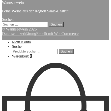
Wannseewein
Feine Weine aus der Region Saale-Unstrut
Suchen
Suchen
nach:
© Wannseewein 2026
Datenschutzerklärung
Erstellt mit WooCommerce
.
Mein Konto
Suche
Suchen
Suchen
nach:
Warenkorb
0