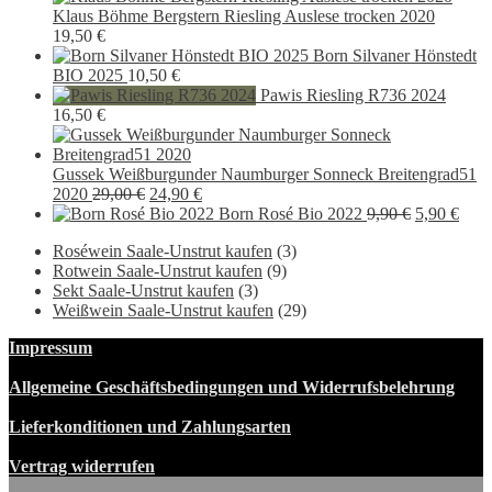
Klaus Böhme Bergstern Riesling Auslese trocken 2020
19,50
€
Born Silvaner Hönstedt
BIO 2025
10,50
€
Pawis Riesling R736 2024
16,50
€
Gussek Weißburgunder Naumburger Sonneck Breitengrad51
Ursprünglicher
Aktueller
2020
29,00
€
24,90
€
Preis
Preis
Ursprüngli
Aktu
Born Rosé Bio 2022
9,90
€
5,90
€
war:
ist:
Preis
Preis
Roséwein Saale-Unstrut kaufen
(3)
29,00 €
24,90 €.
war:
ist:
Rotwein Saale-Unstrut kaufen
(9)
9,90 €
5,90
Sekt Saale-Unstrut kaufen
(3)
Weißwein Saale-Unstrut kaufen
(29)
Impressum
Allgemeine Geschäftsbedingungen und Widerrufsbelehrung
Lieferkonditionen und Zahlungsarten
Vertrag widerrufen