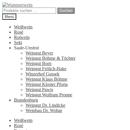
Zur
Zum
Navigation
Inhalt
Suchen
Suchen
springen
springen
nach:
Menü
Weißwein
Rosé
Rotwein
Sekt
Saale-Unstrut
Weingut Beyer
Weingut Böhme & Töchter
Weingut Born
Weingut Frölich-Hake
Winzerhof Gussek
Weingut Klaus Böhme
Weingut Kloster Pforta
Weingut Pawis
Weingut Wolfram Proppe
Brandenburg
Weingut Dr. Lindicke
Weinbau Dr. Wobar
Weißwein
Rosé