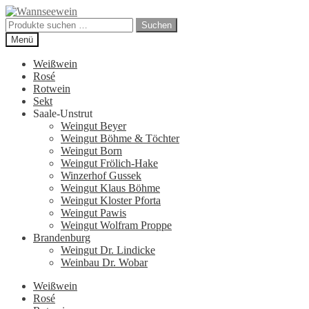
Zur
Zum
Navigation
Inhalt
Suchen
Suchen
springen
springen
nach:
Menü
Weißwein
Rosé
Rotwein
Sekt
Saale-Unstrut
Weingut Beyer
Weingut Böhme & Töchter
Weingut Born
Weingut Frölich-Hake
Winzerhof Gussek
Weingut Klaus Böhme
Weingut Kloster Pforta
Weingut Pawis
Weingut Wolfram Proppe
Brandenburg
Weingut Dr. Lindicke
Weinbau Dr. Wobar
Weißwein
Rosé