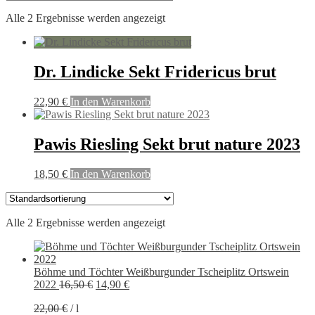
Alle 2 Ergebnisse werden angezeigt
Dr. Lindicke Sekt Fridericus brut
22,90
€
In den Warenkorb
Pawis Riesling Sekt brut nature 2023
18,50
€
In den Warenkorb
Alle 2 Ergebnisse werden angezeigt
Böhme und Töchter Weißburgunder Tscheiplitz Ortswein
Ursprünglicher
Aktueller
2022
16,50
€
14,90
€
Preis
Preis
22,00
€
/
l
war:
ist: