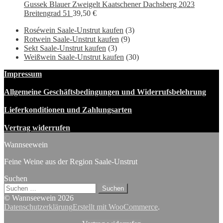
Gussek Blauer Zweigelt Kaatschener Dachsberg 2023
Breitengrad 51
39,50
€
Roséwein Saale-Unstrut kaufen
(3)
Rotwein Saale-Unstrut kaufen
(9)
Sekt Saale-Unstrut kaufen
(3)
Weißwein Saale-Unstrut kaufen
(30)
Impressum
Allgemeine Geschäftsbedingungen und Widerrufsbelehrung
Lieferkonditionen und Zahlungsarten
Vertrag widerrufen
Wannseewein
Feine Weine aus der Region Saale-Unstrut
Suchen
Suchen
nach:
© Wannseewein 2026
Datenschutzerklärung
Erstellt mit WooCommerce
.