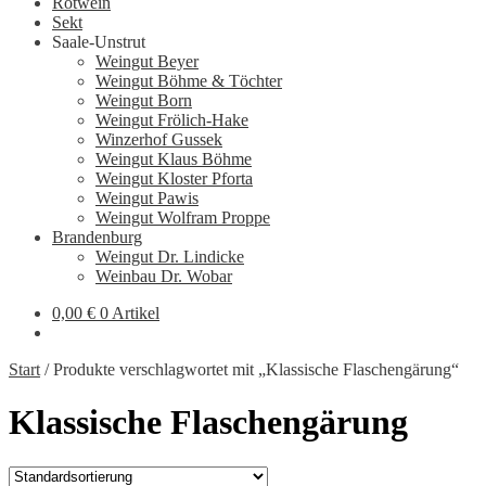
Rotwein
Sekt
Saale-Unstrut
Weingut Beyer
Weingut Böhme & Töchter
Weingut Born
Weingut Frölich-Hake
Winzerhof Gussek
Weingut Klaus Böhme
Weingut Kloster Pforta
Weingut Pawis
Weingut Wolfram Proppe
Brandenburg
Weingut Dr. Lindicke
Weinbau Dr. Wobar
0,00
€
0 Artikel
Start
/
Produkte verschlagwortet mit „Klassische Flaschengärung“
Klassische Flaschengärung