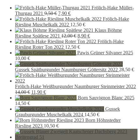
16,50 €
14,90 €.
Frölich-Hake Müller-
Ursprünglicher
Aktueller
Thurgau 2021
9,50
€
7,90
€
Preis
Preis
Frölich-Hake
war:
ist:
Riesling Muschelkalk 2022
12,50
€
9,50 €
7,90 €.
Klaus Böhme
Ursprünglicher
Aktueller
Riesling Spätlese 2021
12,00
€
8,90
€
Preis
Preis
Frölich-Hake
war:
ist:
Riesling Roter Ton 2022
12,50
€
12,00 €
8,90 €.
Pawis Grüner Silvaner 2025
10,00
€
Gussek Spätburgunder Naumburger Göttersitz 2022
28,50
€
Frölich-Hake Weißburgunder Naumburger Steinmeister 2022
Ursprünglicher
Aktueller
14,00
€
11,90
€
Preis
Preis
Born Sauvignon Blanc 2025
war:
ist:
14,50
€
14,00 €
11,90 €.
Gussek
Grauburgunder Muschelkalk 2024
14,50
€
Born Höhnstedter
Riesling 2023
10,50
€