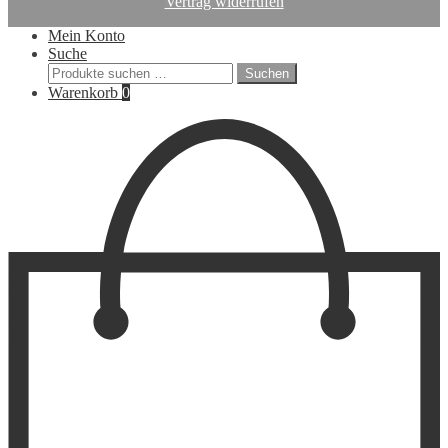
Vertrag widerrufen
Mein Konto
Suche
Suchen
Suchen
nach:
Warenkorb
0